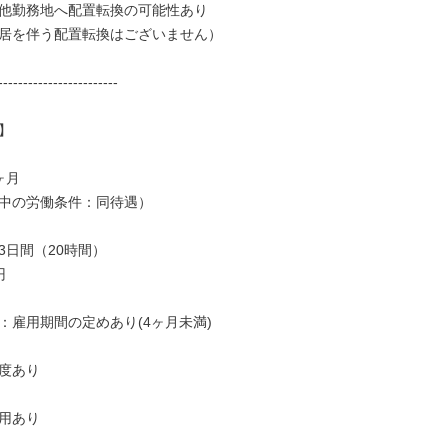
他勤務地へ配置転換の可能性あり

居を伴う配置転換はございません）

------------------------



月

中の労働条件：同待遇）

日間（20時間）



：雇用期間の定めあり(4ヶ月未満)

度あり

用あり
