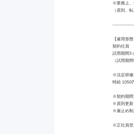
※業務上、
（原則、転
--------------
【雇用形態】
契約社員

試用期間3ヶ
（試用期間
※法定研修3
時給 1050円
※契約期間
※原則更新

※雇止め制
※正社員登