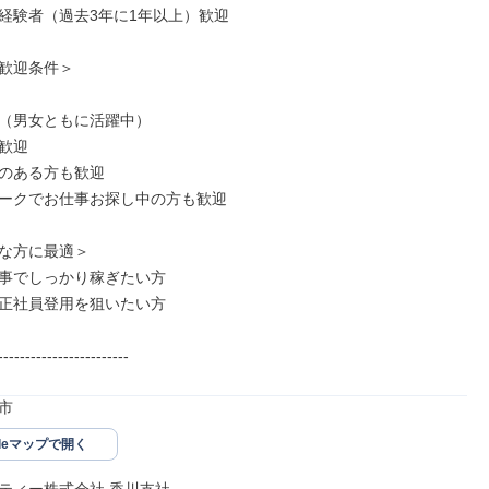
経験者（過去3年に1年以上）歓迎

歓迎条件＞

（男女ともに活躍中）

歓迎

のある方も歓迎

ークでお仕事お探し中の方も歓迎

な方に最適＞

事でしっかり稼ぎたい方

正社員登用を狙いたい方

------------------------
市
gleマップで開く