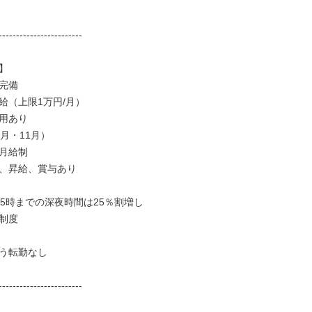
------------------------



完備

給（上限1万円/月）

用あり

月・11月）

月給制

、昇給、賞与あり

翌5時までの深夜時間は25％割増し

制度

う転勤なし

------------------------
