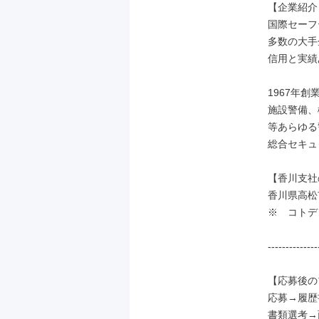
【企業紹介】
国際セーフ
多数の大手
信用と実績
1967年創
施設警備、
等あらゆる
総合セキュ
【香川支社
香川県高松市
※　コトデ
--------------
【応募後の
応募→履歴
書類選考→