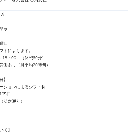
ティー株式会社 香川支社
円以上
間制

日: 

フトによります。

～18：00　（休憩60分）

労働あり（月平均20時間）
日】

ーションによるシフト制

05日

（法定通り）

------------------------

いて】
