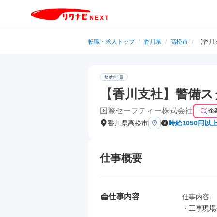
転職・求人トップ
/
香川県
/
高松市
/
【香川
契約社員
【香川支社】警備ス
国際セーフティー株式会社
企
香川県高松市
時給1050円以
仕事概要
仕事内容
仕事内容: 

・工事現場