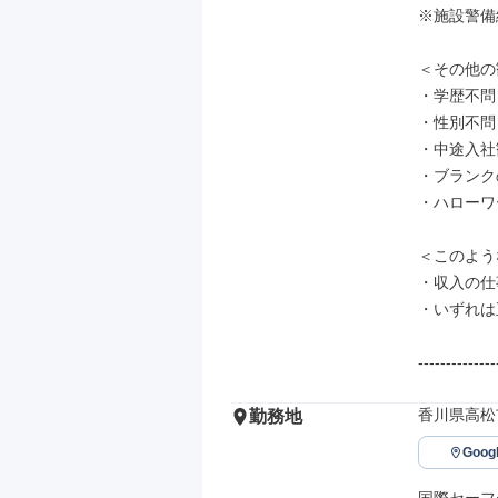
※施設警備
＜その他の
・学歴不問

・性別不問
・中途入社
・ブランク
・ハローワ
＜このよう
・収入の仕
・いずれは
--------------
香川県高松
勤務地
Goo