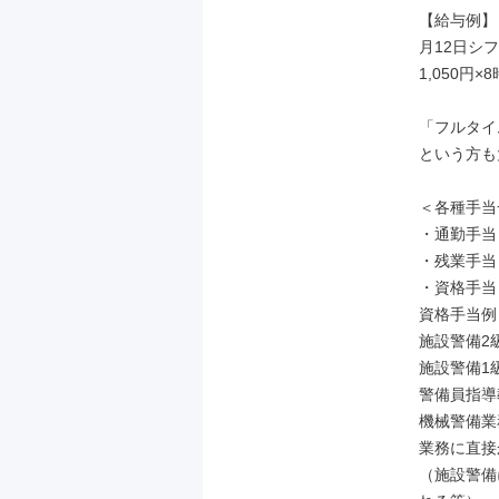
【給与例】

月12日シフ
1,050円×8
「フルタイ
という方も
＜各種手当
・通勤手当（
・残業手当

・資格手当

資格手当例

施設警備2級　
施設警備1級　
警備員指導教
機械警備業務
業務に直接
（施設警備