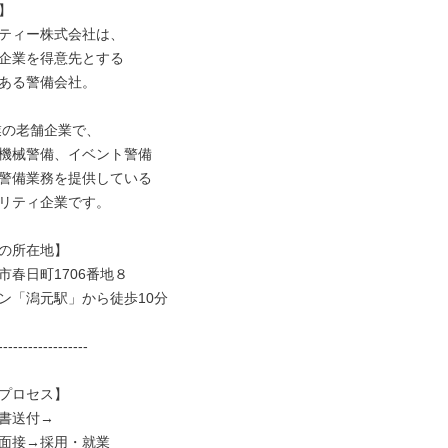


ティー株式会社は、

企業を得意先とする

ある警備会社。

業の老舗企業で、

機械警備、イベント警備

警備業務を提供している

リティ企業です。

の所在地】

春日町1706番地８

ン「潟元駅」から徒歩10分

------------------

プロセス】

書送付→

面接→採用・就業
