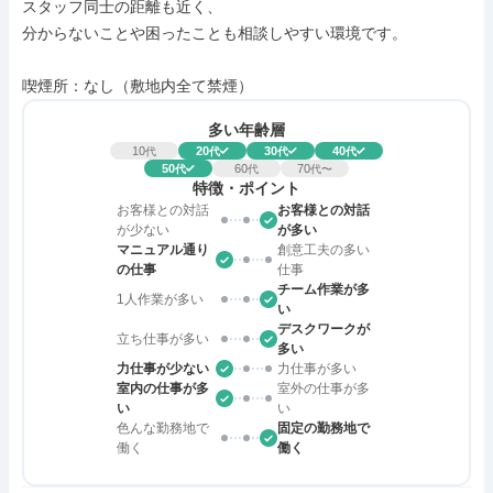
スタッフ同士の距離も近く、

分からないことや困ったことも相談しやすい環境です。

喫煙所：なし（敷地内全て禁煙）
多い年齢層
10
20
30
40
代
代
代
代
50
60
70
代
代
代〜
特徴・ポイント
お客様との対話
お客様との対話
が少ない
が多い
マニュアル通り
創意工夫の多い
の仕事
仕事
チーム作業が多
1人作業が多い
い
デスクワークが
立ち仕事が多い
多い
力仕事が少ない
力仕事が多い
室内の仕事が多
室外の仕事が多
い
い
色んな勤務地で
固定の勤務地で
働く
働く