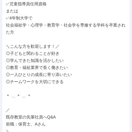
✅児童指導員任用資格

または

✅4年制大学で

社会福祉学・心理学・教育学・社会学を専修する学科を卒業され
た方

＼こんな方を歓迎します！／

◎子どもと関わることが好き

◎学んできた知識を活かしたい

◎教育・福祉業界で長く働きたい

◎一人ひとりの成長に寄り添いたい

◎チームワークを大切にできる

＊ … ＊ … ＊

／

既存教室の先輩社員へQ&A

前職：保育士、Aさん

＼
