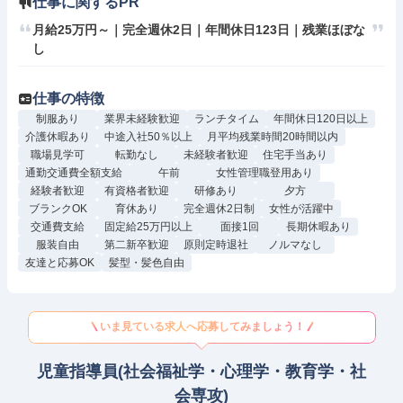
仕事に関するPR
月給25万円～｜完全週休2日｜年間休日123日｜残業ほぼな
し
仕事の特徴
制服あり
業界未経験歓迎
ランチタイム
年間休日120日以上
介護休暇あり
中途入社50％以上
月平均残業時間20時間以内
職場見学可
転勤なし
未経験者歓迎
住宅手当あり
通勤交通費全額支給
午前
女性管理職登用あり
経験者歓迎
有資格者歓迎
研修あり
夕方
ブランクOK
育休あり
完全週休2日制
女性が活躍中
交通費支給
固定給25万円以上
面接1回
長期休暇あり
服装自由
第二新卒歓迎
原則定時退社
ノルマなし
友達と応募OK
髪型・髪色自由
いま見ている求人へ応募してみましょう！
児童指導員(社会福祉学・心理学・教育学・社
会専攻)