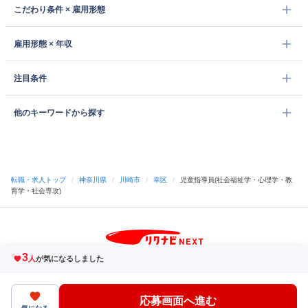
こだわり条件 × 雇用形態
雇用形態 × 年収
注目条件
他のキーワードから探す
転職・求人トップ
/
神奈川県
/
川崎市
/
幸区
/
児童指導員(社会福祉学・心理学・教
育学・社会専攻)
3
サイトトップへ
人
が気になるしました
中途採用をご検討の企業様
利用規約・プライバシーポリシー
サイトマップ
ヘルプ・お問い合わせ
応募画面へ進む
（C）Indeed Inc.