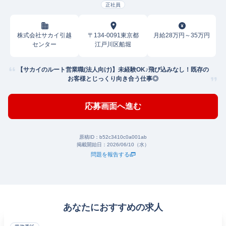
正社員
株式会社サカイ引越
〒134-0091東京都
月給28万円～35万円
センター
江戸川区船堀
【サカイのルート営業職(法人向け)】未経験OK♪飛び込みなし！既存の
お客様とじっくり向き合う仕事◎
応募画面へ進む
原稿ID：
b52c3410c0a001ab
掲載開始日：
2026/06/10（水）
問題を報告する
あなたにおすすめの求人