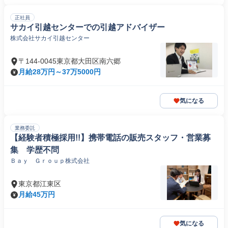
正社員
サカイ引越センターでの引越アドバイザー
株式会社サカイ引越センター
〒144-0045東京都大田区南六郷
月給28万円～37万5000円
気になる
業務委託
【経験者積極採用!!】携帯電話の販売スタッフ・営業募
集 学歴不問
Ｂａｙ Ｇｒｏｕｐ株式会社
東京都江東区
月給45万円
気になる