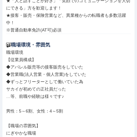
★「人と話すことが好き」「笑顔でのコミュニケーションを大切
にできる」方を歓迎します！

★接客・販売・保険営業など、異業種からの転職者も多数活躍
中！

※普通自動車免許(AT可)必須
職場環境・雰囲気
職場環境

【従業員構成】

◆アパレル販売等の接客販売をしていた

◆営業職(法人営業・個人営業)をしていた

◆ずっとフリーターとして働いていた為

サカイが初めての正社員だった

…等、前職や経験は様々です♪

男性：5～6割、女性：4～5割

【職場の雰囲気】

にぎやかな職場
