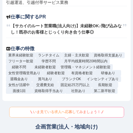
引越運送、引越付帯サービス業務
仕事に関するPR
【サカイのルート営業職(法人向け)】未経験OK♪飛び込みな
し！既存のお客様とじっくり向き合う仕事◎
仕事の特徴
業界未経験歓迎
ランチタイム
主婦・主夫歓迎
資格取得支援あり
フリーター歓迎
学歴不問
月平均残業時間20時間以内
経験不問
未経験者歓迎
管理職・マネジメント経験歓迎
女性管理職登用あり
経験者歓迎
有資格者歓迎
研修あり
退職金あり
賞与あり
ブランクOK
インセンティブあり
女性が活躍中
交通費支給
固定給25万円以上
長期歓迎
面接1回
資格取得手当あり
社割あり
第二新卒歓迎
いま見ている求人へ応募してみましょう！
企画営業(法人・地域向け)