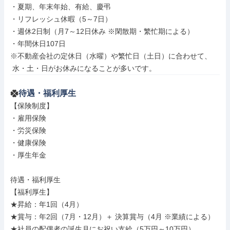
・夏期、年末年始、有給、慶弔

・リフレッシュ休暇（5～7日）

・週休2日制（月7～12日休み ※閑散期・繁忙期による）

・年間休日107日

※不動産会社の定休日（水曜）や繁忙日（土日）に合わせて、

 水・土・日がお休みになることが多いです。
待遇・福利厚生
【保険制度】

・雇用保険

・労災保険

・健康保険

・厚生年金

待遇・福利厚生

【福利厚生】

★昇給：年1回（4月）

★賞与：年2回（7月・12月）＋ 決算賞与（4月 ※業績による）

★社員の配偶者の誕生月にお祝い支給（5万円～10万円）
