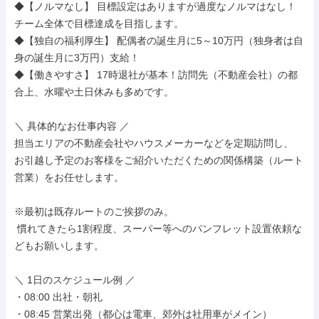
◆【ノルマなし】 目標設定はありますが過度なノルマはなし！
チーム全体で目標達成を目指します。

◆【独自の福利厚生】 配偶者の誕生月に5～10万円（独身者は自
身の誕生月に3万円）支給！

◆【働きやすさ】 17時退社が基本！訪問先（不動産会社）の都
合上、水曜や土日休みも多めです。

＼ 具体的なお仕事内容 ／

担当エリアの不動産会社やハウスメーカーなどを定期訪問し、

お引越し予定のお客様をご紹介いただくための関係構築（ルート
営業）をお任せします。

※最初は既存ルートのご挨拶のみ。

 慣れてきたら1割程度、スーパー等へのパンフレット設置依頼な
どもお願いします。

＼ 1日のスケジュール例 ／

・08:00 出社・朝礼

・08:45 営業出発（都心は電車、郊外は社用車がメイン）
