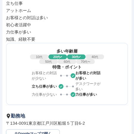
立ち仕事

アットホーム

お客様との対話は多い

初心者活躍中

力仕事が多い

知識、経験不要
多い年齢層
10
20
30
40
代
代
代
代
50
60
70
代
代
代〜
特徴・ポイント
お客様との対話
お客様との対話
が少ない
が多い
デスクワークが
立ち仕事が多い
多い
力仕事が少ない
力仕事が多い
勤務地
〒134-0091東京都江戸川区船堀５丁目6-2
Googleマップで開く