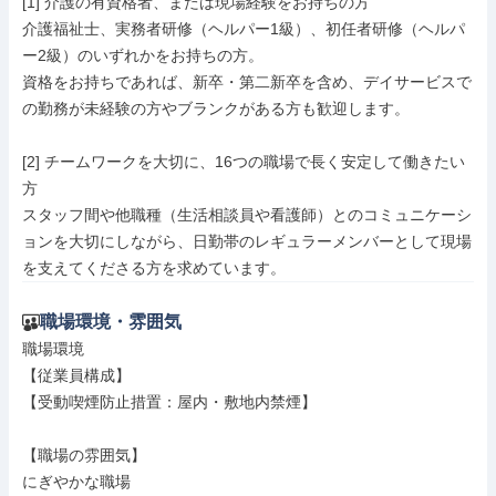
[1] 介護の有資格者、または現場経験をお持ちの方

介護福祉士、実務者研修（ヘルパー1級）、初任者研修（ヘルパ
ー2級）のいずれかをお持ちの方。

資格をお持ちであれば、新卒・第二新卒を含め、デイサービスで
の勤務が未経験の方やブランクがある方も歓迎します。

[2] チームワークを大切に、16つの職場で長く安定して働きたい
方

スタッフ間や他職種（生活相談員や看護師）とのコミュニケーシ
ョンを大切にしながら、日勤帯のレギュラーメンバーとして現場
を支えてくださる方を求めています。
職場環境・雰囲気
職場環境

【従業員構成】

【受動喫煙防止措置：屋内・敷地内禁煙】

【職場の雰囲気】

にぎやかな職場
