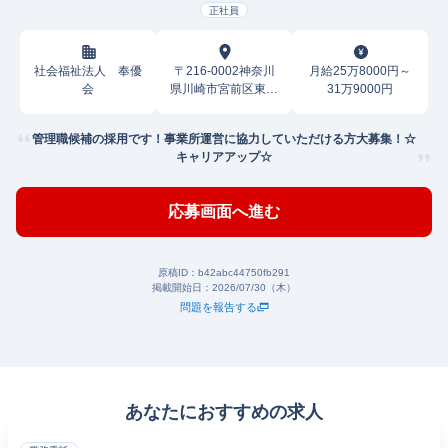
正社員
社会福祉法人 奉優
〒216-0002神奈川
月給25万8000円～
会
県川崎市宮前区東有
31万9000円
馬
管理職候補の採用です！事業所運営に協力していただける方大募集！☆
キャリアアップ☆
応募画面へ進む
原稿ID：
b42abc44750fb291
掲載開始日：
2026/07/30（木）
問題を報告する
あなたにおすすめの求人