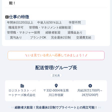
能！
仕事の特徴
年間休日120日以上
中途入社50％以上
学歴不問
職場見学可
管理職・マネジメント経験歓迎
管理職・マネジャー採用
経験者歓迎
退職金あり
賞与あり
ブランクOK
完全週休2日制
交通費支給
いま見ている求人へ応募してみましょう！
配送管理/グループ長
正社員
ロジストラスト・パ
〒332-0004埼玉県
月給26万1700円～
ートナーズ株式会社
川口市領家
28万5200円
経験者大歓迎！完全週休2日制でプライベートとの両立可能！