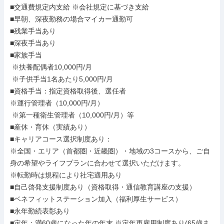
■交通費規定内支給 ※会社規定に基づき支給

■早朝、深夜勤務の場合マイカー通勤可

■残業手当あり

■深夜手当あり

■家族手当

 ※扶養配偶者10,000円/月

 ※子供手当1名あたり5,000円/月

■資格手当：指定資格取得後、選任者

※運行管理者（10,000円/月）

 ※第一種衛生管理者（10,000円/月）等

■産休・育休（実績あり）

■キャリアコース選択制度あり：

※全国・エリア（首都圏・近畿圏）・地域の3コースから、ご自
身の希望やライフプランに合わせて選択いただけます。

※転勤時は規程により社宅適用あり

■自己啓発支援制度あり（資格取得・通信教育講座の支援）

■ベネフィットステーション加入（福利厚生サービス）

■永年勤続表彰あり

■定年：満60歳になった年の年末 ※定年再雇用制度あり(65歳ま