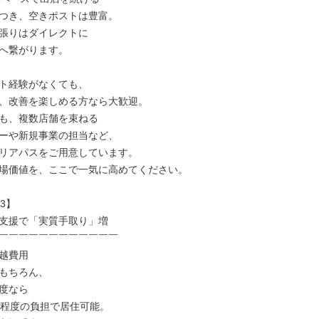
つき、空きポストは豊富。

張りはダイレクトに

へ繋がります。

ト経験がなくても、

、改善を楽しめる方なら大歓迎。

も、複数店舗を束ねる

ーや新規事業の担当など、

リアパスをご用意しています。

場価値を、ここで一気に高めてください。

3】

支援で「実質手取り」増

￣￣￣￣￣￣￣￣￣￣￣￣

越費用

もちろん、

度なら

円程度の負担で居住可能。
