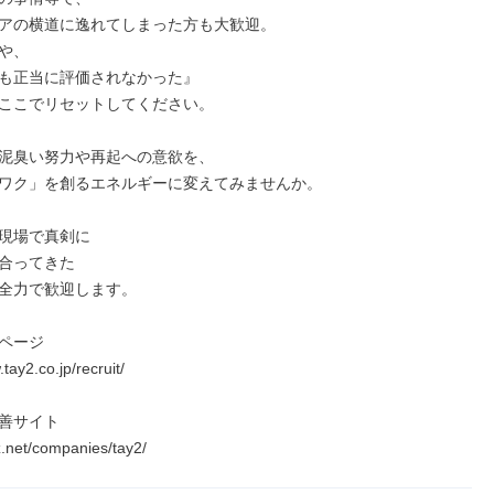
アの横道に逸れてしまった方も大歓迎。

や、

も正当に評価されなかった』

ここでリセットしてください。

泥臭い努力や再起への意欲を、

ワク」を創るエネルギーに変えてみませんか。

現場で真剣に

合ってきた

全力で歓迎します。

ページ

tay2.co.jp/recruit/

善サイト

-z.net/companies/tay2/