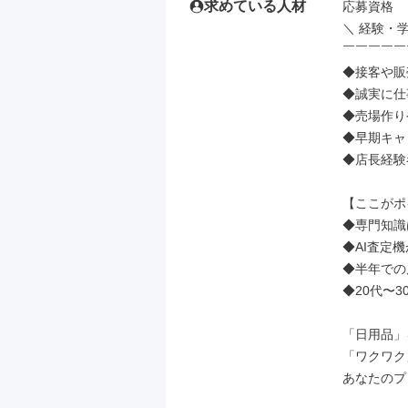
求めている人材
応募資格

＼ 経験・
￣￣￣￣￣
◆接客や販
◆誠実に仕
◆売場作り
◆早期キャ
◆店長経験
【ここがポ
◆専門知識
◆AI査定
◆半年での
◆20代〜3
「日用品」
「ワクワク
あなたのプ