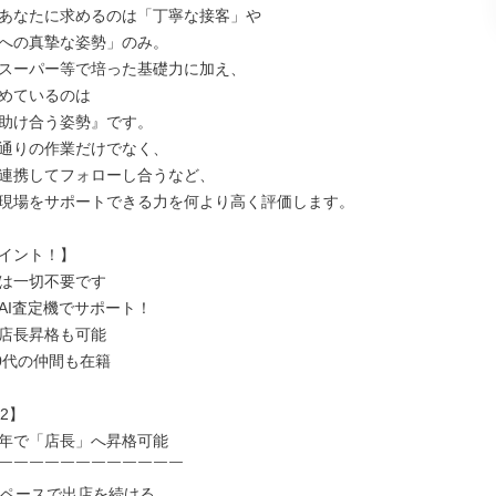
あなたに求めるのは「丁寧な接客」や

への真摯な姿勢」のみ。

スーパー等で培った基礎力に加え、

めているのは

助け合う姿勢』です。

通りの作業だけでなく、

連携してフォローし合うなど、

現場をサポートできる力を何より高く評価します。

イント！】

は一切不要です

AI査定機でサポート！

店長昇格も可能

0代の仲間も在籍

2】

年で「店長」へ昇格可能

￣￣￣￣￣￣￣￣￣￣￣￣

舗ペースで出店を続ける
