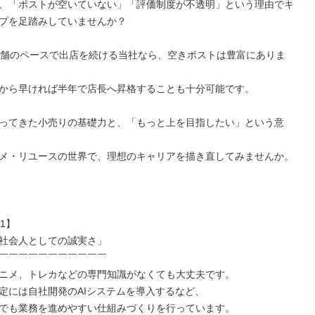
、「ポストが空いていない」「評価制度が不透明」という理由でキ
プを足踏みしていませんか？

店舗のペースで出店を続ける当社なら、空きポストは豊富にありま
から早ければ半年で店長へ昇格することも十分可能です。

ってきた小売りの基礎力と、「もっと上を目指したい」という意
メ・リユースの世界で、理想のキャリアを描き直してみませんか。

1】

社会人としての誠実さ」

￣￣￣￣￣￣￣￣￣￣￣

ニメ、トレカなどの専門知識がなくても大丈夫です。

定には自社開発のAIシステムを導入するなど、

でも業務を進めやすい仕組みづくりを行っています。
