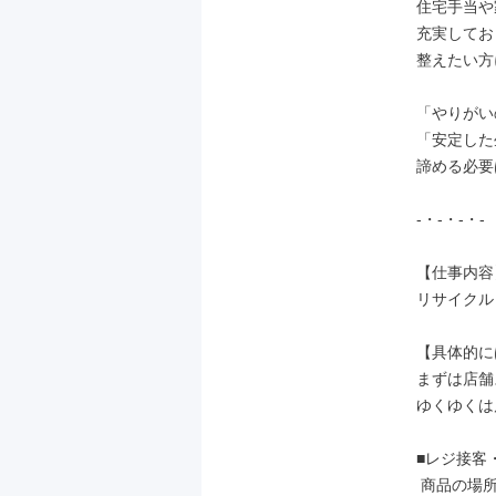
住宅手当や
充実してお
整えたい方
「やりがい
「安定した
諦める必要
-・-・-・-

【仕事内容】
リサイクル
【具体的に
まずは店舗
ゆくゆくは
■レジ接客
 商品の場所のご案内や、買取希望のお客様の受付などを笑顔で対応します。
