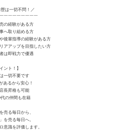
学歴は一切不問！／

￣￣￣￣￣￣￣￣￣

売の経験がある方

事へ取り組める方

や後輩指導の経験がある方

リアアップを目指したい方

者は即戦力で優遇

イント！】

は一切不要です

機があるから安心！

店長昇格も可能

0代の仲間も在籍

を売る毎日から、

」を売る毎日へ。

ロ意識を評価します。