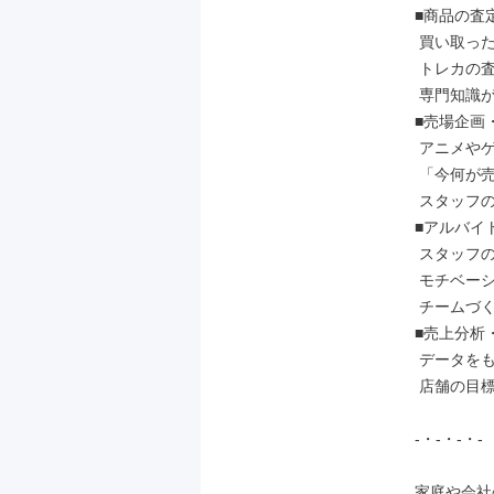
■商品の査
 買い取った商品のクリーニングや価格設定、陳列を行います。

 トレカの査定はAIシステムがサポートしてくれるため、

 専門知識がなくても安心です。

■売場企画・
 アニメやゲームのトレンド、地域の客層に合わせ、

 「今何が売れるか」を考えて売場を作ります。

 スタッフのアイデアからユニークなコーナーが生まれることも！

■アルバイ
 スタッフの採用やシフト調整、

 モチベーションを高めるためのコミュニケーションなど、

 チームづくりを担います。

■売上分析
 データをもとに売上や在庫を管理し、

 店舗の目標達成に向けた戦略を立てます。

-・-・-・-

家庭や会社