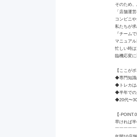
そのため、
「店舗運営
コンビニや
私たちが求
『チームで
マニュアル
忙しい時は
臨機応変に
【ここがポ
◆専門知識
◆トレカは
◆半年での
◆20代〜3
【-POINT.0
早ければ半
￣￣￣￣￣
年間10店