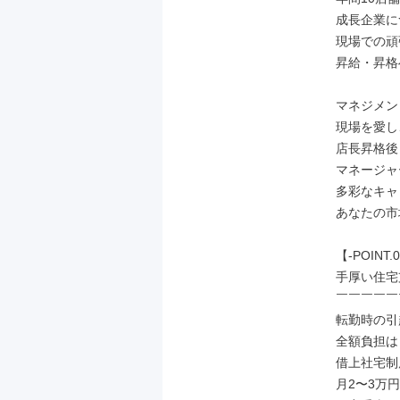
成長企業に
現場での頑
昇給・昇格
マネジメン
現場を愛し
店長昇格後
マネージャ
多彩なキャ
あなたの市
【-POINT.0
手厚い住宅
￣￣￣￣￣
転勤時の引
全額負担は
借上社宅制
月2〜3万