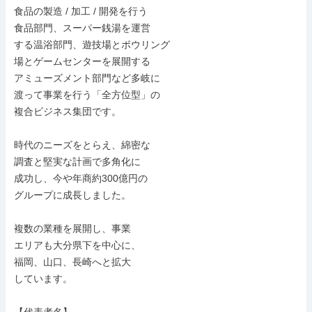
食品の製造 / 加工 / 開発を行う

食品部門、スーパー銭湯を運営

する温浴部門、遊技場とボウリング

場とゲームセンターを展開する

アミューズメント部門など多岐に

渡って事業を行う「全方位型」の

複合ビジネス集団です。

時代のニーズをとらえ、綿密な

調査と堅実な計画で多角化に

成功し、今や年商約300億円の

グループに成長しました。

複数の業種を展開し、事業

エリアも大分県下を中心に、

福岡、山口、長崎へと拡大

しています。
