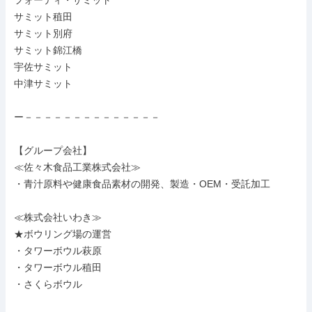
フォーティ・サミット

サミット稙田

サミット別府

サミット錦江橋

宇佐サミット

中津サミット

ー－－－－－－－－－－－－－－

【グループ会社】

≪佐々木食品工業株式会社≫

・青汁原料や健康食品素材の開発、製造・OEM・受託加工

≪株式会社いわき≫

★ボウリング場の運営

・タワーボウル萩原

・タワーボウル稙田

・さくらボウル
