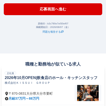
応募画面へ進む
原稿ID：
b3c790e7ef30ef07
掲載開始日：
2026/08/07（金）
問題を報告する
職種と勤務地が似ている求人
正社員
2026年10月OPEN|飲食店のホール・キッチンスタッフ
株式会社ＫＩＳＳＵＩ ＧＲＯＵＰ
〒870-0831大分県大分市要町
月給37万円～88万円