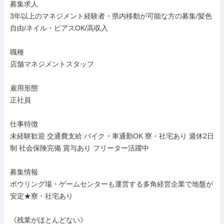
募集求人

3年以上のマネジメント経験者・県内移動が可能な方の募集/髪色
自由/ネイル・ピアスOK/高収入

職種

店舗マネジメントスタッフ

雇用形態

正社員

仕事特徴

未経験歓迎 交通費支給 バイク・車通勤OK 寮・社宅あり 週休2日
制 社会保険完備 賞与あり フリーター活躍中

募集情報

ボウリング場・ゲームセンターも運営する多角経営企業で地盤が
安定★寮・社宅あり

《残業がほとんどない》
