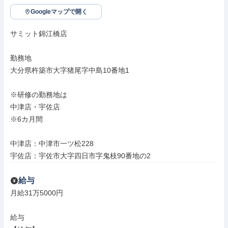
Googleマップで開く
サミット錦江橋店

勤務地

大分県杵築市大字猪尾字中島10番地1

※研修の勤務地は

中津店・宇佐店

※6カ月間

中津店：中津市一ツ松228

宇佐店：宇佐市大字四日市字鬼枝90番地の2
給与
月給31万5000円

給与
