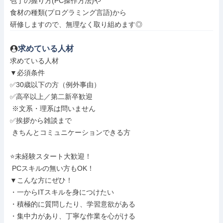
包丁の握り方(PC操作方法)や

食材の種類(プログラミング言語)から

研修しますので、無理なく取り組めます◎
求めている人材
求めている人材

▼必須条件

✅30歳以下の方（例外事由）

✅高卒以上／第二新卒歓迎

 ※文系・理系は問いません

✅挨拶から雑談まで

 きちんとコミュニケーションできる方

⭐未経験スタート大歓迎！

 PCスキルの無い方もOK！

▼こんな方にぜひ！

・一からITスキルを身につけたい

・積極的に質問したり、学習意欲がある

・集中力があり、丁寧な作業を心がける
