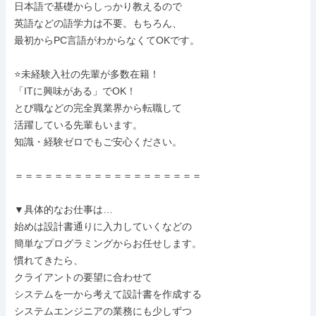
日本語で基礎からしっかり教えるので

英語などの語学力は不要。もちろん、

最初からPC言語がわからなくてOKです。

⭐未経験入社の先輩が多数在籍！

「ITに興味がある」でOK！

とび職などの完全異業界から転職して

活躍している先輩もいます。

知識・経験ゼロでもご安心ください。

＝＝＝＝＝＝＝＝＝＝＝＝＝＝＝＝＝＝＝

▼具体的なお仕事は…

始めは設計書通りに入力していくなどの

簡単なプログラミングからお任せします。

慣れてきたら、

クライアントの要望に合わせて

システムを一から考えて設計書を作成する

システムエンジニアの業務にも少しずつ
