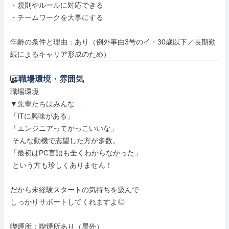
・規則やルールに対応できる

・チームワークを大事にする

年齢の条件と理由：あり（例外事由3号のイ・30歳以下／長期勤
続によるキャリア形成のため）
職場環境・雰囲気
職場環境

▼先輩たちはみんな…

「ITに興味がある」

「エンジニアってかっこいいな」

 そんな動機で志望した方が多数。

「最初はPC言語も全くわからなかった」

 という方も珍しくありません！

だから未経験スタートの気持ちを汲んで

しっかりサポートしてくれますよ◎

喫煙所：喫煙所あり（屋外）