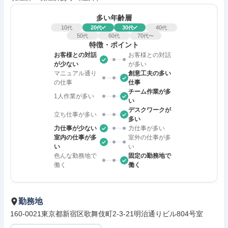
多い年齢層
10
20
30
40
代
代
代
代
50
60
70
代
代
代〜
特徴・ポイント
お客様との対話
お客様との対話
が少ない
が多い
マニュアル通り
創意工夫の多い
の仕事
仕事
チーム作業が多
1人作業が多い
い
デスクワークが
立ち仕事が多い
多い
力仕事が少ない
力仕事が多い
室内の仕事が多
室外の仕事が多
い
い
色んな勤務地で
固定の勤務地で
働く
働く
勤務地
160-0021東京都新宿区歌舞伎町2-3-21明治通りビル804号室