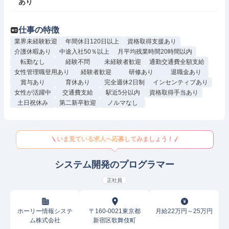
あり
仕事の特徴
業界未経験歓迎
年間休日120日以上
資格取得支援あり
介護休暇あり
中途入社50％以上
月平均残業時間20時間以内
転勤なし
経験不問
未経験者歓迎
通勤交通費全額支給
女性管理職登用あり
経験者歓迎
研修あり
退職金あり
賞与あり
育休あり
完全週休2日制
インセンティブあり
女性が活躍中
交通費支給
駅近5分以内
資格取得手当あり
土日祝休み
第二新卒歓迎
ノルマなし
いま見ている求人へ応募してみましょう！
システム開発のプログラマー
正社員
ホーリー情報システ
〒160-0021東京都
月給22万円～25万円
ム株式会社
新宿区歌舞伎町