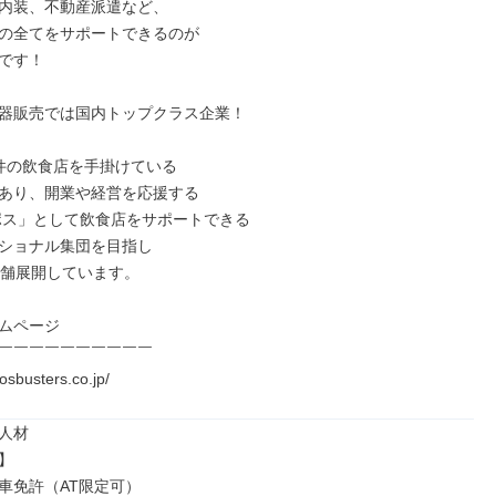
内装、不動産派遣など、

の全てをサポートできるのが

です！

器販売では国内トップクラス企業！

件の飲食店を手掛けている

あり、開業や経営を応援する

ンポス」として飲食店をサポートできる

ショナル集団を目指し

店舗展開しています。

ムページ

￣￣￣￣￣￣￣￣￣￣

posbusters.co.jp/
人材



車免許（AT限定可）
