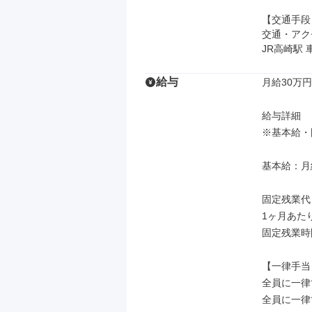
【交通手段】
交通・アク
JR高崎駅 
給与
月給30万円
給与詳細

※基本給・
基本給：月給 
固定残業代
1ヶ月あたり
固定残業時
【一律手当】
全員に一律
全員に一律