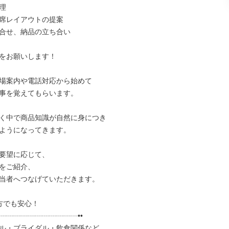


席レイアウトの提案

合せ、納品の立ち合い

をお願いします！

場案内や電話対応から始めて

事を覚えてもらいます。

く中で商品知識が自然に身につき

ようになってきます。

要望に応じて、

をご紹介、

当者へつなげていただきます。

方でも安心！

┈┈┈┈┈┈┈┈┈┈┈••

ル・ブライダル・飲食関係など
