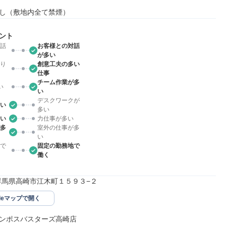
し（敷地内全て禁煙）
ント
話
お客様との対話
が多い
り
創意工夫の多い
仕事
チーム作業が多
い
い
デスクワークが
い
多い
い
力仕事が多い
多
室外の仕事が多
い
で
固定の勤務地で
働く
46群馬県高崎市江木町１５９３−２
gleマップで開く
ンポスバスターズ高崎店
