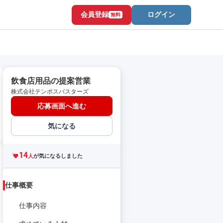
会員登録
ログイン
無料
飲食店用品の提案営業
株式会社テンポスバスターズ
応募画面へ進む
気になる
14
人
が気になるしました
仕事概要
仕事内容