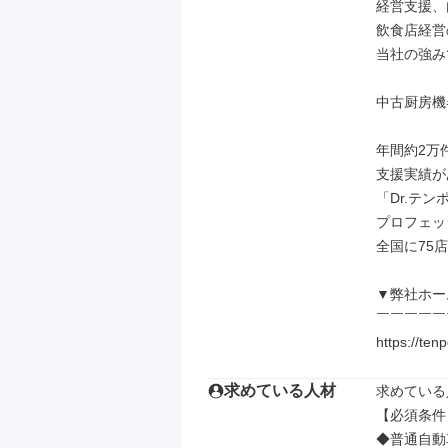
経営支援、
飲食店経営
当社の強み
中古厨房機
年間約2万
支援実績が
「Dr.テ
プロフェッ
全国に75
▼弊社ホー
￣￣￣￣￣
https://ten
求めている人材
求めている
【必須条件】
◆普通自動