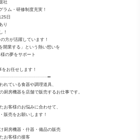
社

グラム・研修制度充実！

25日

り

！

を開業する」という熱い想いを

事をお任せします！

┈┈┈┈┈┈┈┈┈┈┈••

われている食器や調理道具、

の厨房機器を店舗で販売するお仕事です。

たお客様のお悩みに合わせて、

・販売をお願いします！

け厨房機器・什器・備品の販売

たお客様の接客
