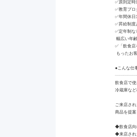
✅原則定時退
✅教育プロ
✅年間休日1
✅昇給制度あ
✅定年制なし
 幅広い年齢の方が活躍しています！

✅「飲食店
 もったお客様の夢をサポート

●こんな仕
┈┈┈┈┈
飲食店で使
冷蔵庫など
ご来店され
商品を提案
◆飲食店向
◆来店され