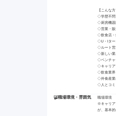
【こんな方
◇学歴不問 /
◇厨房機器
◇営業・販
◇飲食店・
◇U・Iター
◇ルート営
◇新しい業
◇ベンチャ
◇キャリア
◇飲食業界
◇外食産業
◇人とコミ
職場環境・雰囲気
職場環境

※キャリア
が、基本的