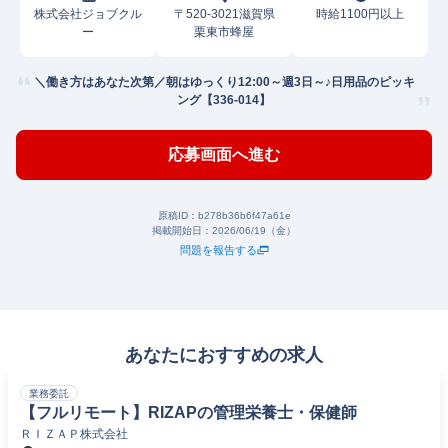
株式会社ジョブクル
〒520-3021滋賀県
時給1100円以上
ー
栗東市蜂屋
＼働き方はあなた次第／朝はゆっくり12:00～週3日～♪日用品のピッキ
ング【336-014】
応募画面へ進む
原稿ID：
b278b36b6f47a61e
掲載開始日：
2026/06/19（金）
問題を報告する
あなたにおすすめの求人
業務委託
【フルリモート】RIZAPの管理栄養士・保健師
ＲＩＺＡＰ株式会社