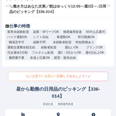
＼働き方はあなた次第／朝はゆっくり12:00～週3日～♪日用
品のピッキング【336-014】
仕事の特徴
業界未経験歓迎
副業・WワークOK
無期雇用派遣
60代も応募可
バイク通勤OK
シフト自由
車通勤OK
即日勤務OK
職場見学可
経験不問
未経験者歓迎
時短勤務あり
通勤交通費全額支給
経験者歓迎
週払いOK
ブランクOK
完全週休2日制
フルタイム歓迎
週2・3日からOK
週4日以上OK
履歴書不要
友達と応募OK
髪型・髪色自由
いま見ている求人へ応募してみましょう！
昼から勤務の日用品のピッキング【336-
014】
派遣社員
無期雇用派遣