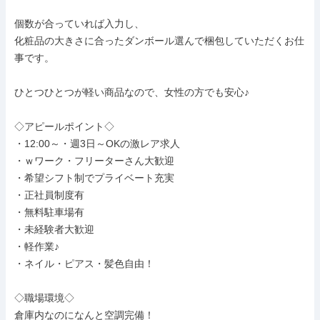
個数が合っていれば入力し、

化粧品の大きさに合ったダンボール選んで梱包していただくお仕
事です。

ひとつひとつが軽い商品なので、女性の方でも安心♪

◇アピールポイント◇

・12:00～・週3日～OKの激レア求人

・ｗワーク・フリーターさん大歓迎

・希望シフト制でプライベート充実

・正社員制度有

・無料駐車場有

・未経験者大歓迎

・軽作業♪

・ネイル・ピアス・髪色自由！

◇職場環境◇

倉庫内なのになんと空調完備！
