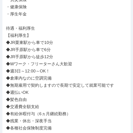
・健康保険

・厚生年金

待遇・福利厚生

【福利厚生】

◆JR栗東駅から車で10分

◆JR手原駅から車で6分

◆JR手原駅から徒歩12分

◆Wワーク・フリーターさん大歓迎

◆週3日～12:00～OK！

◆倉庫内なのに空調完備

◆無期雇用で契約しますので長期で安定して就業可能です

◆週払いOK

◆髪色自由

◆交通費全額支給

◆有給休暇付与（6ヵ月継続勤務）

◆残業・休出・深夜手当

◆各種社会保険制度完備
