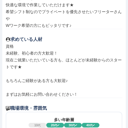
快適な環境で作業していただけます★

希望シフト制なのでプライベートを優先させたいフリーターさん
や

Wワーク希望の方にもピッタリです♪
求めている人材
資格

未経験、初心者の方大歓迎！

現在ご就業いただいている方も、ほとんどが未経験からのスター
トです★

もちろんご経験がある方も大歓迎♪

まずはお気軽にお問い合わせください！
職場環境・雰囲気
多い年齢層
10
20
30
40
代
代
代
代