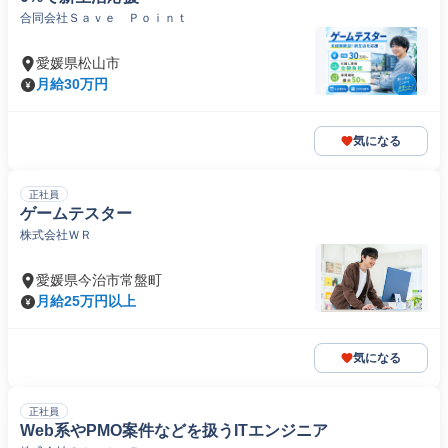
合同会社Ｓａｖｅ Ｐｏｉｎｔ
愛媛県松山市
月給30万円
気になる
正社員
ゲームテスター
株式会社ＷＲ
愛媛県今治市常盤町
月給25万円以上
気になる
正社員
Web系やPMO案件などを扱うITエンジニア