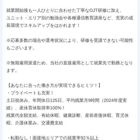
就業開始後も一人ひとりに合わせた丁寧なOJT研修に加え、

ユニット・エリア別の勉強会や各種通信教育講座など、充実の成
長環境でスキルアップをはかれます！

※応募多数の場合や選考状況により、研修を受講できない可能性
もございます。

※無期雇用派遣ため、当社の直接雇用として就業先で勤務となり
ます。

【あなたに合った働き方が実現できるヒミツ！】

・プライベートも充実！

土日祝休み、年間休日125日、平均残業月9時間（2024年度実
績）、産休育休取得率100%！

残業代全額支給、有給休暇、健康診断、産前産後休暇、育児休
暇、介護休業み、交通費支給

・転勤なし！面接地エリアでの就業率92％以上
