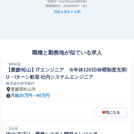
原稿ID：
b1e761a1a0f6039a
掲載開始日：
2026/08/07（金）
問題を報告する
職種と勤務地が似ている求人
契約社員
【愛媛/松山】ITエンジニア ※年休120日/休暇制度充実/
U・Iターン歓迎 社内システムエンジニア
株式会社伊予銀行
愛媛県松山市
月給25万円～60万円
気になる
正社員