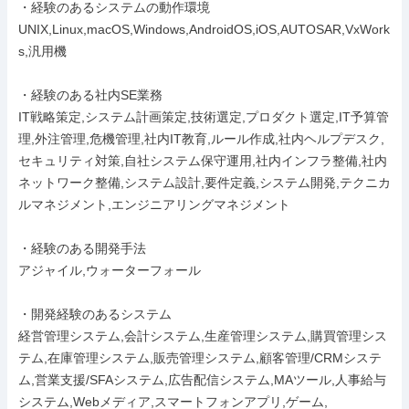
・経験のあるシステムの動作環境

UNIX,Linux,macOS,Windows,AndroidOS,iOS,AUTOSAR,VxWork
s,汎用機

・経験のある社内SE業務

IT戦略策定,システム計画策定,技術選定,プロダクト選定,IT予算管
理,外注管理,危機管理,社内IT教育,ルール作成,社内ヘルプデスク,
セキュリティ対策,自社システム保守運用,社内インフラ整備,社内
ネットワーク整備,システム設計,要件定義,システム開発,テクニカ
ルマネジメント,エンジニアリングマネジメント

・経験のある開発手法

アジャイル,ウォーターフォール

・開発経験のあるシステム

経営管理システム,会計システム,生産管理システム,購買管理シス
テム,在庫管理システム,販売管理システム,顧客管理/CRMシステ
ム,営業支援/SFAシステム,広告配信システム,MAツール,人事給与
システム,Webメディア,スマートフォンアプリ,ゲーム,
