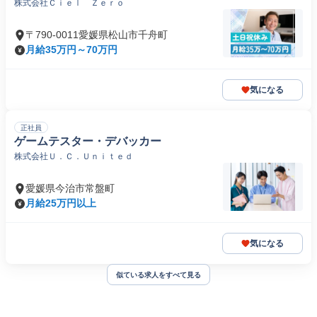
株式会社Ｃｉｅｌ Ｚｅｒｏ
〒790-0011愛媛県松山市千舟町
月給35万円～70万円
気になる
正社員
ゲームテスター・デバッカー
株式会社Ｕ．Ｃ．Ｕｎｉｔｅｄ
愛媛県今治市常盤町
月給25万円以上
気になる
似ている求人をすべて見る