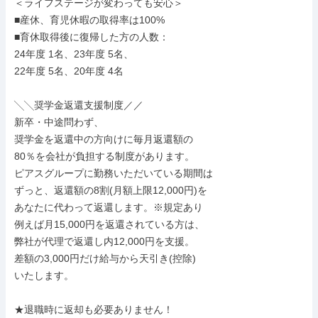
＜ライフステージが変わっても安心＞

■産休、育児休暇の取得率は100%

■育休取得後に復帰した方の人数：

24年度 1名、23年度 5名、

22年度 5名、20年度 4名

╲╲奨学金返還支援制度／／

新卒・中途問わず、

奨学金を返還中の方向けに毎月返還額の

80％を会社が負担する制度があります。

ピアスグループに勤務いただいている期間は

ずっと、返還額の8割(月額上限12,000円)を

あなたに代わって返還します。※規定あり

例えば月15,000円を返還されている方は、

弊社が代理で返還し内12,000円を支援。

差額の3,000円だけ給与から天引き(控除)

いたします。

★退職時に返却も必要ありません！
