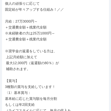
個人の頑張りに応じて

固定給が年々アップする仕組み！／／

月給：27万3000円～

＋交通費全額＋残業代全額

※未経験者の方は25万1000円～

＋交通費全額＋残業代全額

※奨学金の返還をしている方は、

 上記月給額に加えて

 最大12,000円（返還額の80％）が

 補助されます。

【賞与】

3種類の賞与を支給しています！

〈1〉基本賞与：

基本給に応じた賞与額を毎月分割

もしくは年2回支給

（ライフスタイルに応じて、毎月の収入を
