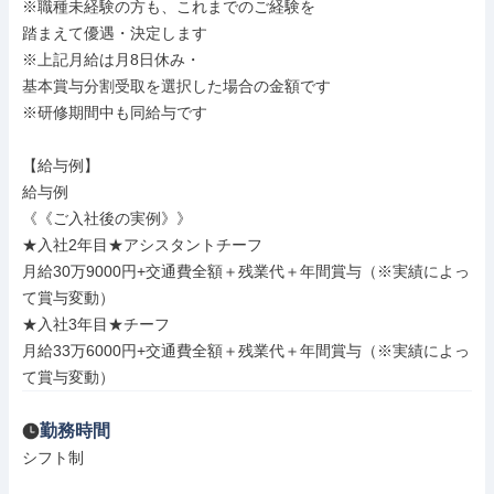
※職種未経験の方も、これまでのご経験を

踏まえて優遇・決定します

※上記月給は月8日休み・

基本賞与分割受取を選択した場合の金額です

※研修期間中も同給与です

【給与例】

給与例

《《ご入社後の実例》》

★入社2年目★アシスタントチーフ

月給30万9000円+交通費全額＋残業代＋年間賞与（※実績によっ
て賞与変動）

★入社3年目★チーフ

月給33万6000円+交通費全額＋残業代＋年間賞与（※実績によっ
て賞与変動）
勤務時間
シフト制
