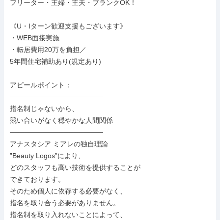
フリーター・主婦・主夫・ブランクOK！

《U・Iターン歓迎支援もございます》

・WEB面接実施

・転居費用20万を負担／

5年間住宅補助あり(規定あり)

アピールポイント：

───────────────────

指名制じゃないから、

競い合いがなく穏やかな人間関係

───────────────────

アナスタシア ミアレの独自理論

”Beauty Logos”により、

どのスタッフも高い技術を提供することが

できております。

そのため個人に依存する必要がなく、

指名を取り合う必要がありません。

指名制を取り入れないことによって、
