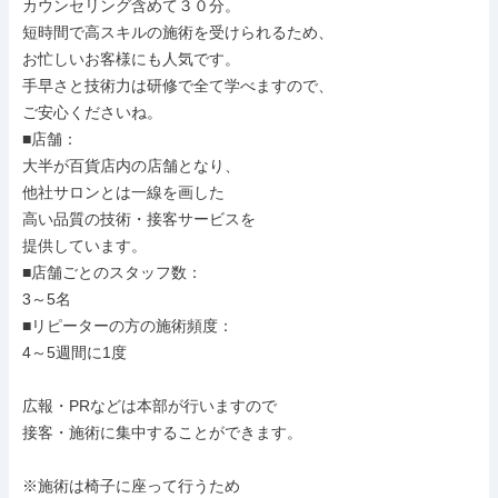
カウンセリング含めて３０分。

短時間で高スキルの施術を受けられるため、

お忙しいお客様にも人気です。

手早さと技術力は研修で全て学べますので、

ご安心くださいね。

■店舗：

大半が百貨店内の店舗となり、

他社サロンとは一線を画した

高い品質の技術・接客サービスを

提供しています。

■店舗ごとのスタッフ数：

3～5名

■リピーターの方の施術頻度：

4～5週間に1度

広報・PRなどは本部が行いますので

接客・施術に集中することができます。

※施術は椅子に座って行うため
