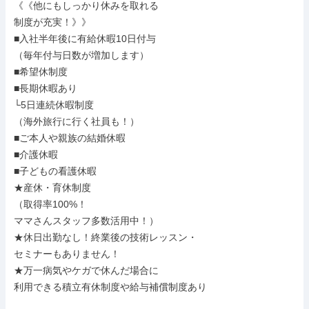
《《他にもしっかり休みを取れる

制度が充実！》》

■入社半年後に有給休暇10日付与

（毎年付与日数が増加します）

■希望休制度

■長期休暇あり

└5日連続休暇制度

（海外旅行に行く社員も！）

■ご本人や親族の結婚休暇

■介護休暇

■子どもの看護休暇

★産休・育休制度

（取得率100%！

ママさんスタッフ多数活用中！）

★休日出勤なし！終業後の技術レッスン・

セミナーもありません！

★万一病気やケガで休んだ場合に

利用できる積立有休制度や給与補償制度あり
