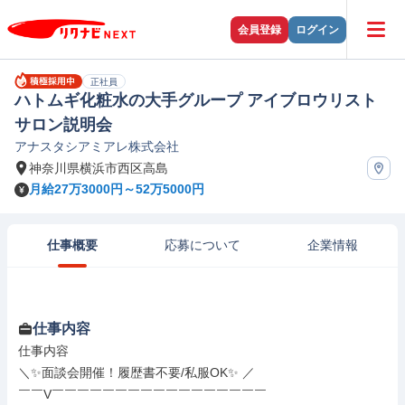
会員登録
ログイン
正社員
ハトムギ化粧水の大手グループ アイブロウリスト
サロン説明会
アナスタシアミアレ株式会社
神奈川県横浜市西区高島
月給27万3000円～52万5000円
仕事概要
応募について
企業情報
仕事内容
仕事内容

＼✨面談会開催！履歴書不要/私服OK✨ ／

￣￣V￣￣￣￣￣￣￣￣￣￣￣￣￣￣￣￣￣
