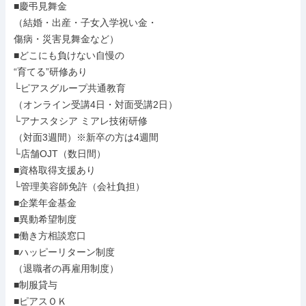
■慶弔見舞金

（結婚・出産・子女入学祝い金・

傷病・災害見舞金など）

■どこにも負けない自慢の

“育てる”研修あり

└ピアスグループ共通教育

（オンライン受講4日・対面受講2日）

└アナスタシア ミアレ技術研修

（対面3週間）※新卒の方は4週間

└店舗OJT（数日間）

■資格取得支援あり

└管理美容師免許（会社負担）

■企業年金基金

■異動希望制度

■働き方相談窓口

■ハッピーリターン制度

（退職者の再雇用制度）

■制服貸与

■ピアスＯＫ
