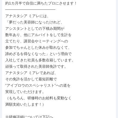
約1カ月半で自信に満ちたプロにさせます！

───────────────────

アナスタシア ミアレには、

「夢だった美容師になったけれど、

アシスタントとしての下積み期間が

数年あり、他にアルバイトをして生計を

立てたり、講習会やミーティングへの

参加でちゃんとした休みが取れなくて、

諦めざるを得なくなった」という理由で

入社してきた社員も多数在籍しています。

頑張って取得された美容師免許です。

アナスタシア ミアレであれば、

その免許を活かして最短距離で

“アイブロウのスペシャリスト”への道を

実現していただけます。

（もちろん、研修時のお給料も変動なく

満額支給いたします！）

※研修詳細については下記へ
