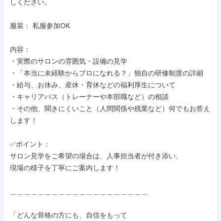
しください。

服装： 私服参加OK

内容：

・実際のサロンの雰囲気・設備の見学

・「本当に未経験からプロになれる？」独自の研修制度の詳細

・給与、お休み、産休・育休などの福利厚生について

・キャリアパス（トレーナーや本部職など）の相談

・その他、聞きにくいこと（人間関係や残業など）何でもお答え
します！

✅ポイント：

サロン見学をご希望の場合は、人事担当者が付き添い、

現場の様子を丁寧にご案内します！

＿＿＿＿＿＿＿＿＿＿＿＿＿＿＿＿＿＿＿＿

「どんな骨格の方にも、自信をもって
