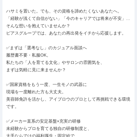
ハサミを置いた。でも、その資格を諦めたくないあなたへ。

「経験が浅くて自信がない」「今のキャリアでは将来が不安」…

そんな想いを抱えていませんか？

ピアスグループでは、あなたの再出発をイチから応援します。

✅まずは「選考なし」のカジュアル面談へ

履歴書不要・私服OK。

私たちの「人を育てる文化」やサロンの雰囲気を、

まずは気軽に見に来ませんか？

✅国家資格をもう一度、一生モノの武器に

現場を一度離れた方も大丈夫。

美容師免許を活かし、アイブロウのプロとして再挑戦できる環境
です。

✅メーカー直系の安定基盤×充実の研修

未経験からプロを育てる独自の研修制度と、

大手ならではの福利厚生・固定給で、
