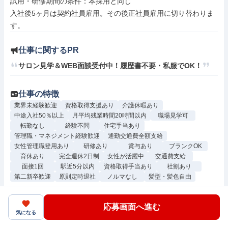
試用・研修期間の条件：本採用と同じ

入社後5ヶ月は契約社員雇用。その後正社員雇用に切り替わりま
仕事に関するPR
サロン見学＆WEB面談受付中！履歴書不要・私服でOK！
仕事の特徴
業界未経験歓迎
資格取得支援あり
介護休暇あり
中途入社50％以上
月平均残業時間20時間以内
職場見学可
転勤なし
経験不問
住宅手当あり
管理職・マネジメント経験歓迎
通勤交通費全額支給
女性管理職登用あり
研修あり
賞与あり
ブランクOK
育休あり
完全週休2日制
女性が活躍中
交通費支給
面接1回
駅近5分以内
資格取得手当あり
社割あり
第二新卒歓迎
原則定時退社
ノルマなし
髪型・髪色自由
応募画面へ進む
いま見ている求人へ応募してみましょう！
気になる