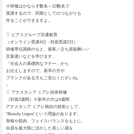
※研修はかならず数名～10数名で

受講するので、同期としてのつながりも

作ることができますよ。

▽ ピアスグループ共通教育

（オンライン受講4日・対面受講2日）

研修専任講師のもと、接客／立ち居振舞い／

言葉遣いなどを学びます。

「社会人の基礎的なマナー」から

お伝えしますので、新卒の方や

ブランクがある方もご安心くださいね。

↓

▽ アナスタシア ミアレ技術研修

（対面3週間）※新卒の方は4週間

アナスタシア ミアレ独自の技術として、

”Beauty Logos”という理論があります。

骨格や筋肉、フェイスバランスをもとに、

自眉を最大限に活かした美しい眉を
