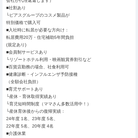
会社が代理返還します）

■社割あり

└ピアスグループのコスメ製品が

特別価格で購入可

■入社時に転居が必要な方向け：

転居費用20万・住宅補助5年間負担

(規定あり)

■会員制サービスあり

└リゾートホテル利用・映画観賞券割引など

■百貨店勤務の場合、社食利用可

■健康診断・インフルエンザ予防接種

（全額会社負担）

■育児サポートあり

└産休・育休取得実績あり

└育児短時間制度（ママさん多数活用中！）

└産休育休後からの復帰実績：

24年度 1名、23年度 5名、

22年度 5名、20年度 4名

■介護休業
