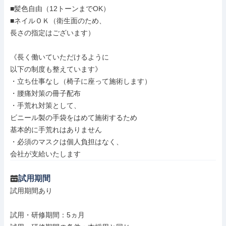
■髪色自由（12トーンまでOK）

■ネイルＯＫ（衛生面のため、

長さの指定はございます）

《長く働いていただけるように

以下の制度も整えています》

・立ち仕事なし（椅子に座って施術します）

・腰痛対策の冊子配布

・手荒れ対策として、

ビニール製の手袋をはめて施術するため

基本的に手荒れはありません

・必須のマスクは個人負担はなく、

会社が支給いたします
試用期間
試用期間あり

試用・研修期間：5ヵ月
