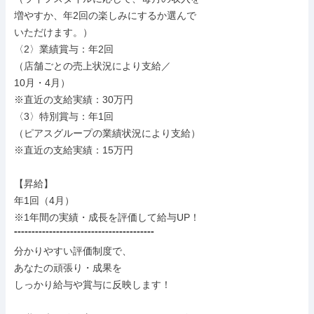
増やすか、年2回の楽しみにするか選んで

いただけます。）

〈2〉業績賞与：年2回

（店舗ごとの売上状況により支給／

10月・4月）

※直近の支給実績：30万円

〈3〉特別賞与：年1回

（ピアスグループの業績状況により支給）

※直近の支給実績：15万円

【昇給】

年1回（4月）

※1年間の実績・成長を評価して給与UP！

⁼⁼⁼⁼⁼⁼⁼⁼⁼⁼⁼⁼⁼⁼⁼⁼⁼⁼⁼⁼⁼⁼⁼⁼⁼⁼⁼⁼⁼⁼⁼⁼⁼⁼⁼⁼⁼⁼⁼⁼

分かりやすい評価制度で、

あなたの頑張り・成果を

しっかり給与や賞与に反映します！
