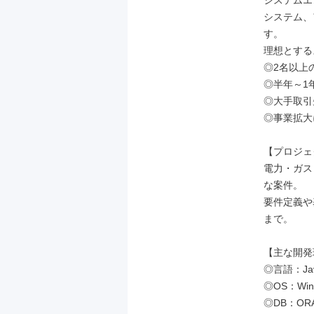
システムエ
システム、
す。

理想とする
◎2名以上
◎半年～1
◎大手取引
◎事業拡大
【プロジェ
電力・ガス
な案件。

要件定義や
まで。

【主な開発
◎言語：Java
◎OS：Wind
◎DB：ORA