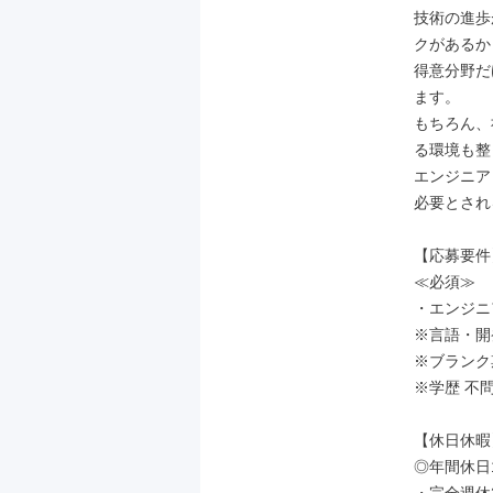
技術の進歩
クがあるか
得意分野だ
ます。

もちろん、
る環境も整
エンジニア
必要とされ
【応募要件】
≪必須≫

・エンジニ
※言語・開
※ブランク期
※学歴 不問
【休日休暇】
◎年間休日1