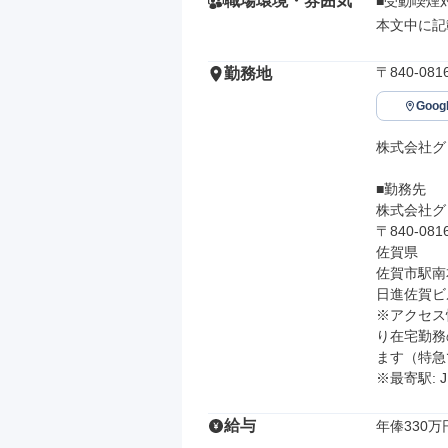
職場環境・雰囲気
■受動喫煙対
本文中に記
〒840-0
勤務地
Goo
株式会社グ
■勤務先

株式会社グ
〒840-0816
佐賀県

佐賀市駅南本
日進佐賀ビル
※アクセス
り在宅勤務
ます（特急
※最寄駅: 
給与
年俸330万