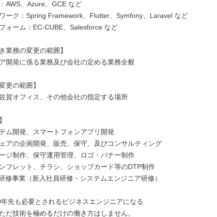
AWS、Azure、GCE など

：Spring Framework、Flutter、Symfony、Laravel など

ーム：EC-CUBE、Salesforce など

き業務の変更の範囲】

ア開発に係る業務及び会社の定める業務全般

変更の範囲】

佐賀オフィス、その他会社の指定する場所



テム開発、スマートフォンアプリ開発

ェアの企画開発、販売、保守、及びコンサルティング

ージ制作、保守運用管理、ロゴ・バナー制作

ンフレット、チラシ、ショップカード等のDTP制作

者研修事業（新入社員研修・システムエンジニア研修）

20年先も必要とされるビジネスエンジニアになる

ただ技術を極めるだけの働き方はしません。
