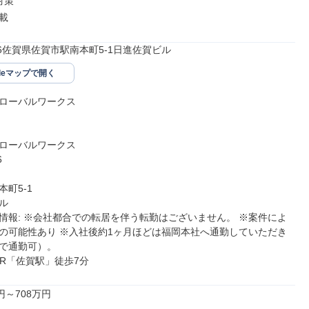
策

載
816佐賀県佐賀市駅南本町5-1日進佐賀ビル
gleマップで開く
ローバルワークス

ローバルワークス



町5-1



情報: ※会社都合での転居を伴う転勤はございません。 ※案件によ
の可能性あり ※入社後約1ヶ月ほどは福岡本社へ通勤していただき
で通勤可）。

JR「佐賀駅」徒歩7分
円～708万円
