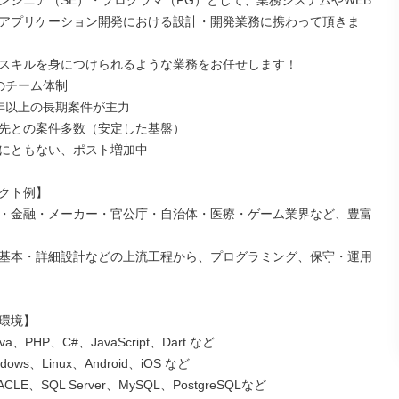
ンジニア（SE）・プログラマ（PG）として、業務システムやWEB
アプリケーション開発における設計・開発業務に携わって頂きま
スキルを身につけられるような業務をお任せします！

のチーム体制

年以上の長期案件が主力

先との案件多数（安定した基盤）

にともない、ポスト増加中

クト例】

・金融・メーカー・官公庁・自治体・医療・ゲーム業界など、豊富
基本・詳細設計などの上流工程から、プログラミング、保守・運用
環境】

、PHP、C#、JavaScript、Dart など

ows、Linux、Android、iOS など

CLE、SQL Server、MySQL、PostgreSQLなど
