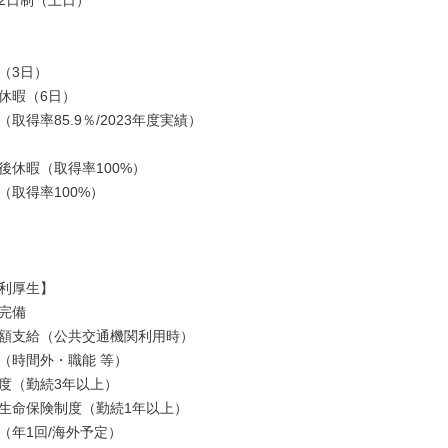
2日制（土日）

3日）

休暇（6日）

取得率85.9％/2023年度実績）

後休暇（取得率100%）

取得率100%）

利厚生】

完備

額支給（公共交通機関利用時）

（時間外・職能 等）

度（勤続3年以上）

生命保険制度（勤続1年以上）

（年1回/海外予定）
