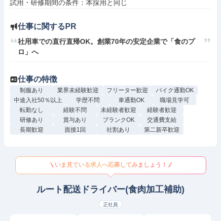
仕事に関するPR
社用車での直行直帰OK。創業70年の安定企業で「食のプ
ロ」へ
仕事の特徴
制服あり
業界未経験歓迎
フリーター歓迎
バイク通勤OK
中途入社50％以上
学歴不問
車通勤OK
職場見学可
転勤なし
経験不問
未経験者歓迎
経験者歓迎
研修あり
賞与あり
ブランクOK
交通費支給
長期歓迎
面接1回
社割あり
第二新卒歓迎
いま見ている求人へ応募してみましょう！
ルート配送ドライバー(食肉加工補助)
正社員