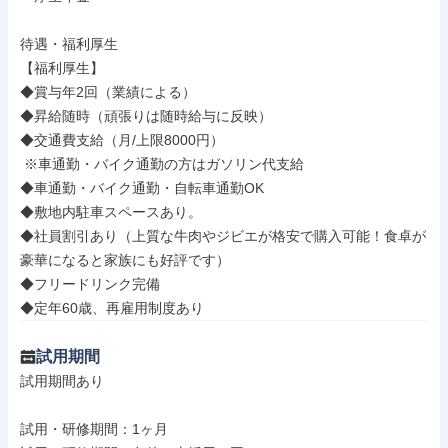
待遇・福利厚生

【福利厚生】

◆賞与年2回（業績による）

◆昇給随時（頑張りは随時給与に反映）

◆交通費支給（月/上限8000円）

 ※車通勤・バイク通勤の方はガソリン代支給

◆車通勤・バイク通勤・自転車通勤OK

◆敷地内駐車スペースあり。

◆社員割引あり（上質な牛肉やジビエが格安で購入可能！食卓が
豪華になると家族にも好評です）

◆フリードリンク完備

◆定年60歳、再雇用制度あり
試用期間
試用期間あり

試用・研修期間：1ヶ月
