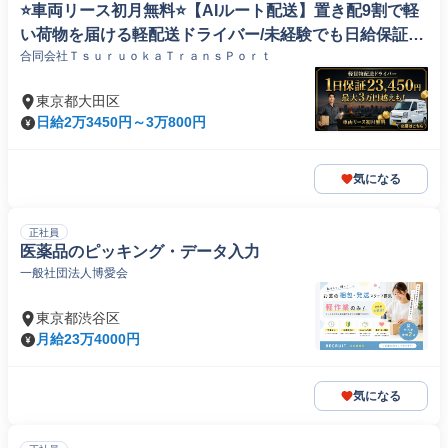
⭐️車両リース初月無料⭐️【AIルート配送】置き配9割で軽
い荷物を届ける軽配送ドライバー/未経験でも日給保証2
合同会社ＴｓｕｒｕｏｋａＴｒａｎｓＰｏｒｔ
3,450円で初月から53万円超
東京都大田区
日給2万3450円～3万800円
気になる
正社員
医薬品のピッキング・データ入力
一般社団法人博愛会
東京都渋谷区
月給23万4000円
気になる