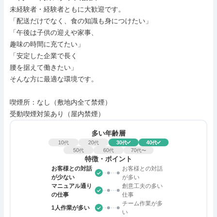
未経験者・経験者ともに大歓迎です。

「配送だけでなく、食の知識も身につけたい」

「午後は子供の迎えや家事、

趣味の時間に充てたい」

「安定した企業で長く

腰を据えて働きたい」

そんな方に最適な環境です。

喫煙所：なし（敷地内全て禁煙）

受動喫煙対策あり（屋内禁煙）
多い年齢層
10
20
30
40
代
代
代
代
50
60
70
代
代
代〜
特徴・ポイント
お客様との対話
お客様との対話
が少ない
が多い
マニュアル通り
創意工夫の多い
の仕事
仕事
チーム作業が多
1人作業が多い
い