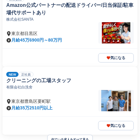
Amazon公式パートナーの配送ドライバー/日当保証/駐車
場代サポートあり
株式会社SANTA
東京都目黒区
月給45万6900円～80万円
気になる
NEW
正社員
クリーニングの工場スタッフ
有限会社白洗舍
東京都豊島区要町駅
月給35万2510円以上
気になる
似ている求人をすべて見る