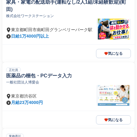
家具・家電の配送助手(運転なし/2人1組/未経験歓迎)(町
田)
株式会社ワークステーション
東京都町田市南町田グランベリーパーク駅
日給1万4000円以上
気になる
正社員
医薬品の梱包・PCデータ入力
一般社団法人博愛会
東京都渋谷区
月給23万4000円
気になる
業務委託