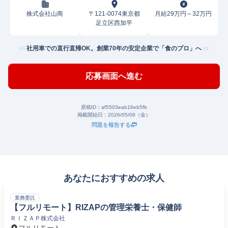
株式会社山商
〒121-0074東京都
月給29万円～32万円
足立区西加平
社用車での直行直帰OK。創業70年の安定企業で「食のプロ」へ
応募画面へ進む
原稿ID：
af5503eab16eb5fb
掲載開始日：
2026/05/08（金）
問題を報告する
あなたにおすすめの求人
業務委託
【フルリモート】RIZAPの管理栄養士・保健師
ＲＩＺＡＰ株式会社