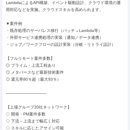
LambdaによるAPI構築、イベント駆動設計、クラウド環境の運
用対応などを実施。クラウドスキルを高められます。

▼案件例

・既存処理のサーバレス移行（バッチ→Lambda等）

・外部サービス連携処理の実装（通知／データ連携）

・ジョブ／ワークフローの設計実装（分岐・リトライ設計）

【フルリモート案件多数】

◎ プライム・上流工程あり

◎ メタバースなど最新技術案件

◎ 還元率80％超（最大93％）

――――――――――

【上場グループ20社ネットワーク】

◇ 開発・PM案件多数

◇ 下流～上流まで幅広く対応

◇ スキルに応じたアサイン可能
