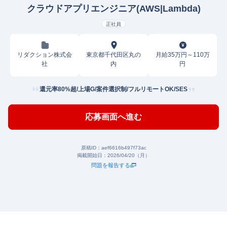
クラウドアプリエンジニア(AWS|Lambda)
正社員
リダクション株式会
東京都千代田区丸の
月給35万円～110万
社
内
円
還元率80%超/上場G/案件選択制/フルリモートOK/SES
応募画面へ進む
原稿ID：
aef6616b497f73ac
掲載開始日：
2026/04/20（月）
問題を報告する