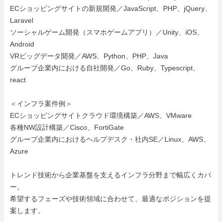
ECショッピングサイトの新規開発／JavaScript、PHP、jQuery、
Laravel

ソーシャルゲーム開発（スマホゲームアプリ）／Unity、iOS、
Android

VRビッグデータ開発／AWS、Python、PHP、Java

グループ企業内における自社開発／Go、Ruby、Typescript、
react

＜インフラ案件例＞

ECショッピングサイトクラウド環境構築／AWS、VMware

各種NW設計構築／Cisco、FortiGate

グループ企業内におけるヘルプデスク・社内SE／Linux、AWS、
Azure

トレンド技術から企業基盤を支えるインフラ分野まで幅広くカバ
ー。

希望するフェーズや技術領域に合わせて、最適なポジションを提
案します。
