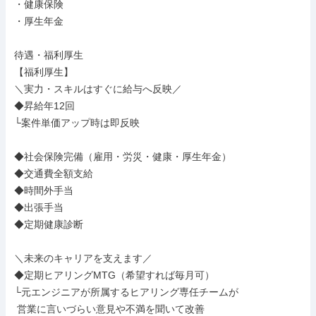
・健康保険

・厚生年金

待遇・福利厚生

【福利厚生】

＼実力・スキルはすぐに給与へ反映／

◆昇給年12回

└案件単価アップ時は即反映

◆社会保険完備（雇用・労災・健康・厚生年金）

◆交通費全額支給

◆時間外手当

◆出張手当

◆定期健康診断

＼未来のキャリアを支えます／

◆定期ヒアリングMTG（希望すれば毎月可）

└元エンジニアが所属するヒアリング専任チームが

 営業に言いづらい意見や不満を聞いて改善
