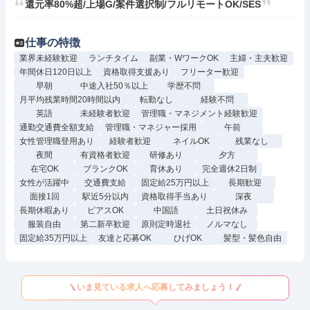
還元率80%超/上場G/案件選択制/フルリモートOK/SES
仕事の特徴
業界未経験歓迎
ランチタイム
副業・WワークOK
主婦・主夫歓迎
年間休日120日以上
資格取得支援あり
フリーター歓迎
早朝
中途入社50％以上
学歴不問
月平均残業時間20時間以内
転勤なし
経験不問
英語
未経験者歓迎
管理職・マネジメント経験歓迎
通勤交通費全額支給
管理職・マネジャー採用
午前
女性管理職登用あり
経験者歓迎
ネイルOK
残業なし
夜間
有資格者歓迎
研修あり
夕方
在宅OK
ブランクOK
育休あり
完全週休2日制
女性が活躍中
交通費支給
固定給25万円以上
長期歓迎
面接1回
駅近5分以内
資格取得手当あり
深夜
長期休暇あり
ピアスOK
中国語
土日祝休み
服装自由
第二新卒歓迎
原則定時退社
ノルマなし
固定給35万円以上
友達と応募OK
ひげOK
髪型・髪色自由
いま見ている求人へ応募してみましょう！