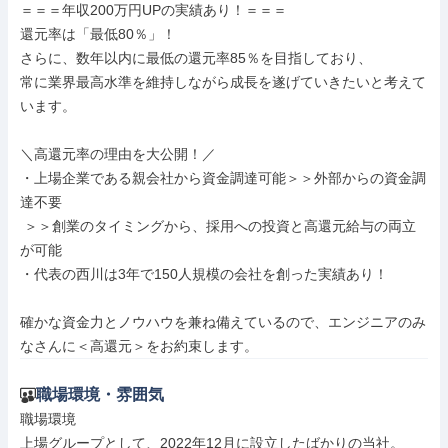
＝＝＝年収200万円UPの実績あり！＝＝＝

還元率は「最低80％」！

さらに、数年以内に最低の還元率85％を目指しており、

常に業界最高水準を維持しながら成長を遂げていきたいと考えて
います。

＼高還元率の理由を大公開！／

・上場企業である親会社から資金調達可能＞＞外部からの資金調
達不要

 ＞＞創業のタイミングから、採用への投資と高還元給与の両立
が可能

・代表の西川は3年で150人規模の会社を創った実績あり！

確かな資金力とノウハウを兼ね備えているので、エンジニアのみ
なさんに＜高還元＞をお約束します。
職場環境・雰囲気
職場環境

上場グループとして、2022年12月に設立したばかりの当社。