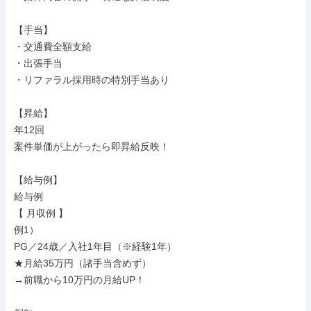
【手当】

・交通費全額支給

・出張手当

・リファラル採用時の特別手当あり

【昇給】

年12回

案件単価が上がったら即昇給反映！

【給与例】

給与例

【 月収例 】

例1）

PG／24歳／入社1年目（※経験1年）

★月給35万円（諸手当含めず）

→前職から10万円の月給UP！
