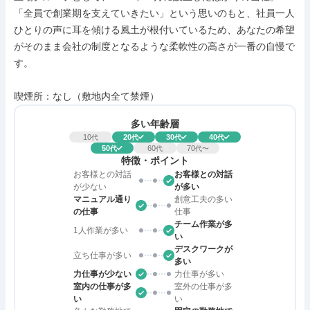
「全員で創業期を支えていきたい」という思いのもと、社員一人
ひとりの声に耳を傾ける風土が根付いているため、あなたの希望
がそのまま会社の制度となるような柔軟性の高さが一番の自慢で
す。

喫煙所：なし（敷地内全て禁煙）
多い年齢層
10
20
30
40
代
代
代
代
50
60
70
代
代
代〜
特徴・ポイント
お客様との対話
お客様との対話
が少ない
が多い
マニュアル通り
創意工夫の多い
の仕事
仕事
チーム作業が多
1人作業が多い
い
デスクワークが
立ち仕事が多い
多い
力仕事が少ない
力仕事が多い
室内の仕事が多
室外の仕事が多
い
い