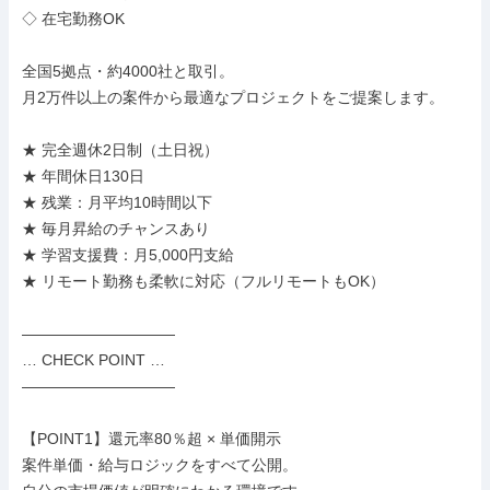
◇ 在宅勤務OK

全国5拠点・約4000社と取引。

月2万件以上の案件から最適なプロジェクトをご提案します。

★ 完全週休2日制（土日祝）

★ 年間休日130日

★ 残業：月平均10時間以下

★ 毎月昇給のチャンスあり

★ 学習支援費：月5,000円支給

★ リモート勤務も柔軟に対応（フルリモートもOK）

――――――――――

… CHECK POINT …

――――――――――

【POINT1】還元率80％超 × 単価開示

案件単価・給与ロジックをすべて公開。
