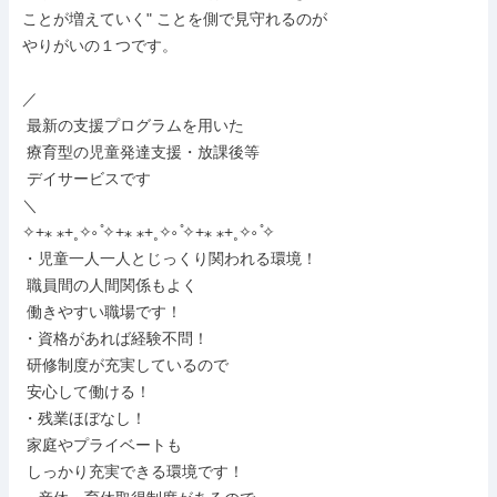
ことが増えていく" ことを側で見守れるのが

やりがいの１つです。

／

 最新の支援プログラムを用いた

 療育型の児童発達支援・放課後等

 デイサービスです

＼

✧+⁎ ⁎+˳✧༚ ̊✧+⁎ ⁎+˳✧༚ ̊✧+⁎ ⁎+˳✧༚ ̊✧

・児童一人一人とじっくり関われる環境！

 職員間の人間関係もよく

 働きやすい職場です！

・資格があれば経験不問！

 研修制度が充実しているので

 安心して働ける！

・残業ほぼなし！

 家庭やプライベートも

 しっかり充実できる環境です！
