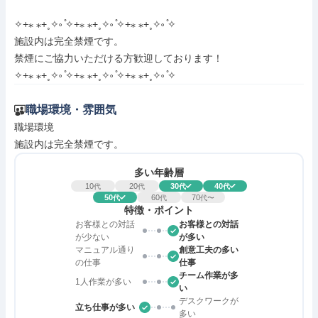
✧+⁎ ⁎+˳✧༚ ̊✧+⁎ ⁎+˳✧༚ ̊✧+⁎ ⁎+˳✧༚ ̊✧

施設内は完全禁煙です。

禁煙にご協力いただける方歓迎しております！

✧+⁎ ⁎+˳✧༚ ̊✧+⁎ ⁎+˳✧༚ ̊✧+⁎ ⁎+˳✧༚ ̊✧
職場環境・雰囲気
職場環境

施設内は完全禁煙です。
多い年齢層
10
20
30
40
代
代
代
代
50
60
70
代
代
代〜
特徴・ポイント
お客様との対話
お客様との対話
が少ない
が多い
マニュアル通り
創意工夫の多い
の仕事
仕事
チーム作業が多
1人作業が多い
い
デスクワークが
立ち仕事が多い
多い