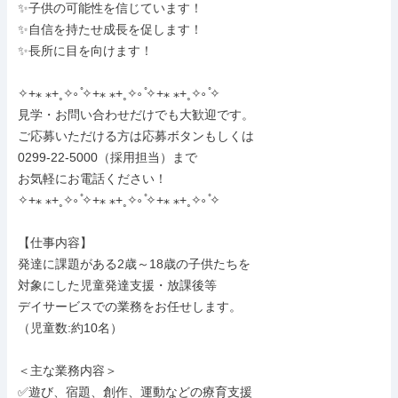
✨子供の可能性を信じています！

✨自信を持たせ成長を促します！

✨長所に目を向けます！

✧+⁎ ⁎+˳✧༚ ̊✧+⁎ ⁎+˳✧༚ ̊✧+⁎ ⁎+˳✧༚ ̊✧

見学・お問い合わせだけでも大歓迎です。

ご応募いただける方は応募ボタンもしくは

0299-22-5000（採用担当）まで

お気軽にお電話ください！

✧+⁎ ⁎+˳✧༚ ̊✧+⁎ ⁎+˳✧༚ ̊✧+⁎ ⁎+˳✧༚ ̊✧

【仕事内容】

発達に課題がある2歳～18歳の子供たちを

対象にした児童発達支援・放課後等

デイサービスでの業務をお任せします。

（児童数:約10名）

＜主な業務内容＞

✅遊び、宿題、創作、運動などの療育支援
