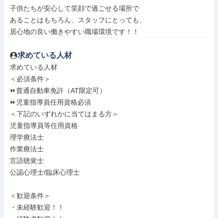
子供たちが安心して笑顔で過ごせる場所で

あることはもちろん、スタッフにとっても、

居心地の良い働きやすい職場環境です！！
求めている人材
求めている人材

＜必須条件＞

⏩普通自動車免許（AT限定可）

⏩児童指導員任用資格必須

＜下記のいずれかに当てはまる方＞

児童指導員等任用資格

理学療法士

作業療法士

言語聴覚士

公認心理士/臨床心理士

＜歓迎条件＞

・未経験歓迎！！
