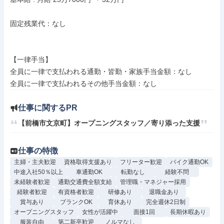
固定残業代：なし

【一律手当】

全員に一律で支払われる通勤・皆勤・家族手当金額：なし

仕事に関するPR
【前橋市文京町】オープニングスタッフ／寄り添った支援
仕事の特徴
主婦・主夫歓迎
資格取得支援あり
フリーター歓迎
バイク通勤OK
中途入社50％以上
車通勤OK
転勤なし
経験不問
未経験者歓迎
通勤交通費全額支給
管理職・マネジャー採用
経験者歓迎
有資格者歓迎
研修あり
退職金あり
賞与あり
ブランクOK
育休あり
完全週休2日制
オープニングスタッフ
女性が活躍中
面接1回
長期休暇あり
服装自由
第二新卒歓迎
ノルマなし