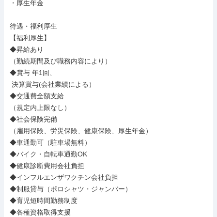
・厚生年金

待遇・福利厚生

【福利厚生】

◆昇給あり

（勤続期間及び職務内容により）

◆賞与 年1回、

 決算賞与(会社業績による）

◆交通費全額支給

（規定内上限なし）

◆社会保険完備

（雇用保険、労災保険、健康保険、厚生年金）

◆車通勤可（駐車場無料）

◆バイク・自転車通勤OK

◆健康診断費用会社負担

◆インフルエンザワクチン会社負担

◆制服貸与（ポロシャツ・ジャンバー）

◆育児短時間勤務制度

◆各種資格取得支援
