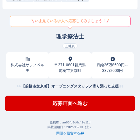
いま見ている求人へ応募してみましょう！
理学療法士
正社員
株式会社サシノベル
〒371-0801群馬県
月給26万8500円～
テ
前橋市文京町
33万2000円
【前橋市文京町】オープニングスタッフ／寄り添った支援
応募画面へ進む
原稿ID：
ae60fb9d6c42e11d
掲載開始日：
2025/12/13（土）
問題を報告する