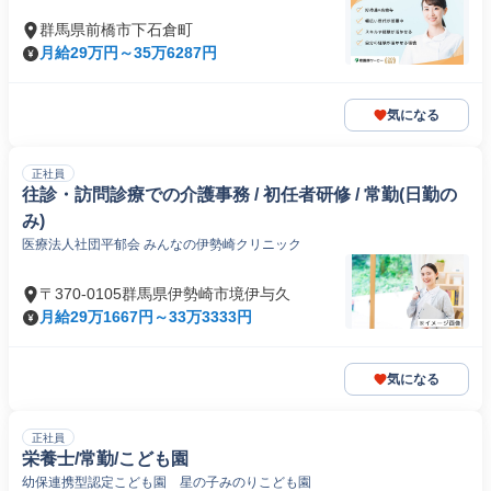
群馬県前橋市下石倉町
月給29万円～35万6287円
気になる
正社員
往診・訪問診療での介護事務 / 初任者研修 / 常勤(日勤の
み)
医療法人社団平郁会 みんなの伊勢崎クリニック
〒370-0105群馬県伊勢崎市境伊与久
月給29万1667円～33万3333円
気になる
正社員
栄養士/常勤/こども園
幼保連携型認定こども園 星の子みのりこども園