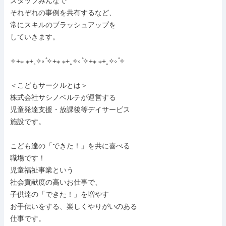
スタッフみんなで

それぞれの事例を共有するなど、

常にスキルのブラッシュアップを

していきます。

✧+⁎ ⁎+˳✧༚ ̊✧+⁎ ⁎+˳✧༚ ̊✧+⁎ ⁎+˳✧༚ ̊✧

＜こどもサークルとは＞

株式会社サシノベルテが運営する

児童発達支援・放課後等デイサービス

施設です。

こども達の「できた！」を共に喜べる

職場です！

児童福祉事業という

社会貢献度の高いお仕事で、

子供達の「できた！」を増やす

お手伝いをする、楽しくやりがいのある

仕事です。
