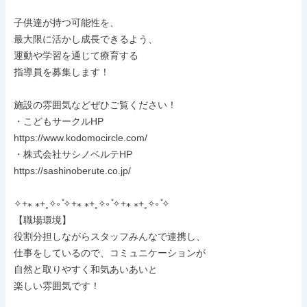
子供達が持つ可能性を、

最大限に活かし成長できるよう、

運動や学習を通じて療育する

指導員を募集します！

施設の雰囲気などぜひご覧ください！

・こどもサークルHP

https://www.kodomocircle.com/

・株式会社サシノベルテHP

https://sashinoberute.co.jp/

✧+⁎ ⁎+˳✧༚ ̊✧+⁎ ⁎+˳✧༚ ̊✧+⁎ ⁎+˳✧༚ ̊✧

【職場環境】

役割分担しながらスタッフみんなで連携し、

仕事をしているので、コミュニケーションが

自然と取りやすく和気あいあいと

楽しい雰囲気です！
