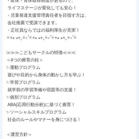
・産休・育休取得制度があるので、

 ライフステージが変化しても安心！

・児童発達支援管理責任者を目指す方は、

 会社推薦で受講できます。

・正社員ならではの福利厚生が充実！

✧+⁎ ⁎+˳✧༚ ̊✧+⁎ ⁎+˳✧༚ ̊✧+⁎ ⁎+˳✧༚ ̊✧

≫≫≫こどもサークルの特徴≪≪≪

＜4つの療育の柱＞

✨運動プログラム

 遊びや目的から身体の動かし方を学ぶ！

✨学習プログラム

 就学前の学習準備や宿題等の支援！

✨個別プログラム

 ABA(応用行動分析)に基づく療育！

✨ソーシャルスキルプログラム

 社会のルールやマナーを身につける！

＜運営方針＞
