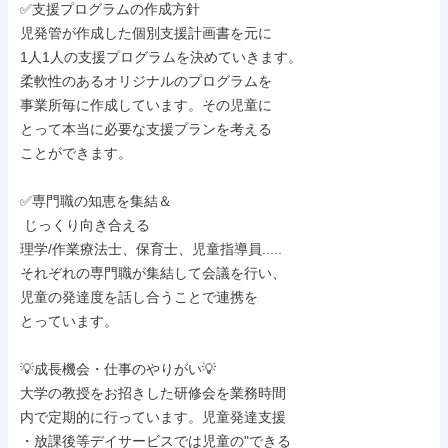
✅支援プログラムの作成方針

児発管が作成した個別支援計画書を元に

1人1人の支援プログラムを決めていきます。

柔軟性のあるオリジナルのプログラムを

事業所毎に作成しています。その児童に

とって本当に必要な支援プランを考える

ことができます。

✅専門職の知恵を集結＆

 じっくり向き合える

理学/作業療法士、保育士、児童指導員.....

それぞれの専門職が集結して会議を行い、

児童の発達度を話し合うことで連携を

とっています。

💡成長機会・仕事のやりがい💡

大学の教授をお招きした研修会を業務時間

内で定期的に行っています。児童発達支援

・放課後等デイサービスでは児童の"できる
