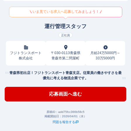
いま見ている求人へ応募してみましょう！
運行管理スタッフ
正社員
フジトランスポート
〒030-0113青森県
月給24万5000円～
株式会社
青森市第二問屋町
33万5000円
青森県初出店！フジトランスポート青森支店。従業員の働きやすさを最
優先に考える物流企業です。
応募画面へ進む
原稿ID：
add75fcc366b58c5
掲載開始日：
2026/04/01（水）
問題を報告する