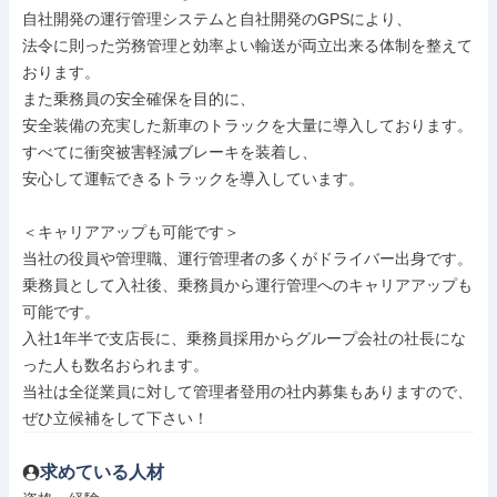
自社開発の運行管理システムと自社開発のGPSにより、

法令に則った労務管理と効率よい輸送が両立出来る体制を整えて
おります。

また乗務員の安全確保を目的に、

安全装備の充実した新車のトラックを大量に導入しております。

すべてに衝突被害軽減ブレーキを装着し、

安心して運転できるトラックを導入しています。

＜キャリアアップも可能です＞

当社の役員や管理職、運行管理者の多くがドライバー出身です。

乗務員として入社後、乗務員から運行管理へのキャリアアップも
可能です。

入社1年半で支店長に、乗務員採用からグループ会社の社長にな
った人も数名おられます。

当社は全従業員に対して管理者登用の社内募集もありますので、
ぜひ立候補をして下さい！
求めている人材