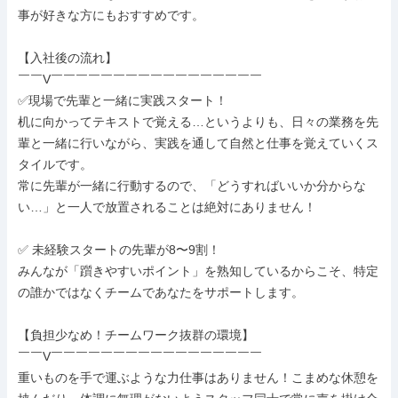
事が好きな方にもおすすめです。

【入社後の流れ】

￣￣V￣￣￣￣￣￣￣￣￣￣￣￣￣￣￣￣￣

✅現場で先輩と一緒に実践スタート！

机に向かってテキストで覚える…というよりも、日々の業務を先
輩と一緒に行いながら、実践を通して自然と仕事を覚えていくス
タイルです。

常に先輩が一緒に行動するので、「どうすればいいか分からな
い…」と一人で放置されることは絶対にありません！

✅ 未経験スタートの先輩が8〜9割！

みんなが「躓きやすいポイント」を熟知しているからこそ、特定
の誰かではなくチームであなたをサポートします。

【負担少なめ！チームワーク抜群の環境】

￣￣V￣￣￣￣￣￣￣￣￣￣￣￣￣￣￣￣￣

重いものを手で運ぶような力仕事はありません！こまめな休憩を