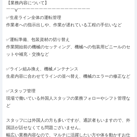
【業務内容について】

￣￣V￣￣￣￣￣￣￣￣￣￣￣￣￣￣￣￣￣

✅生産ライン全体の運転管理

作業者への指示出しや、作業が遅れている工程の手伝いなど

✅運転準備、包装資材の切り替え

作業開始前の機械のセッティング、機械への包装用ビニールのセ
ットや補充・交換など

✅ライン組み換え、機械メンテナンス

生産内容に合わせてラインの並べ替え、機械のエラーの修正など

✅スタッフ管理

現場で働いている外国人スタッフの業務フォローやシフト管理な
ど

スタッフには外国人の方も多いですが、通訳者もいますので、外
国語が話せなくても問題ございません。

幅広い業務内容なので、マルチに活躍したい方や体を動かすお仕