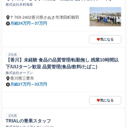
株式会社木村海産
〒769-2402香川県さぬき市津田町鶴羽
月給24万円～37万円
気になる
正社員
【香川】未経験 食品の品質管理/転勤無し 残業10時間以
下/UIJターン歓迎 品質管理(食品/飲料/たばこ)
株式会社オーブン
香川県三豊市
月給27万円～33万円
気になる
正社員
TRIALの青果スタッフ