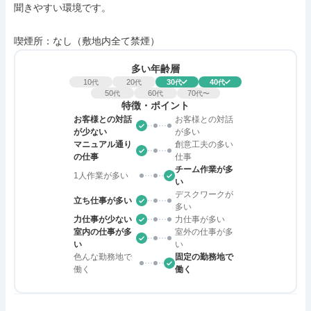
聞きやすい環境です。

喫煙所：なし（敷地内全て禁煙）
多い年齢層
10
20
30
40
代
代
代
代
50
60
70
代
代
代〜
特徴・ポイント
お客様との対話
お客様との対話
が少ない
が多い
マニュアル通り
創意工夫の多い
の仕事
仕事
チーム作業が多
1人作業が多い
い
デスクワークが
立ち仕事が多い
多い
力仕事が少ない
力仕事が多い
室内の仕事が多
室外の仕事が多
い
い
色んな勤務地で
固定の勤務地で
働く
働く