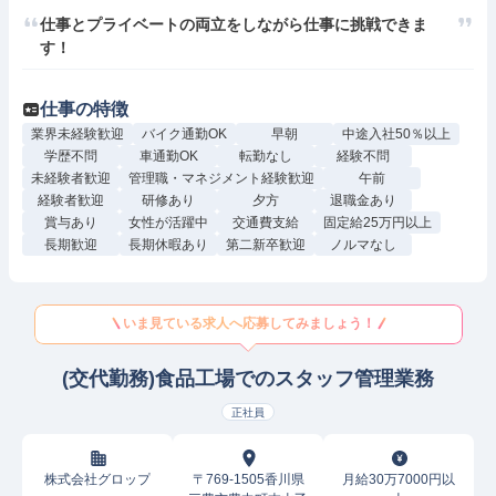
仕事とプライベートの両立をしながら仕事に挑戦できま
す！
仕事の特徴
業界未経験歓迎
バイク通勤OK
早朝
中途入社50％以上
学歴不問
車通勤OK
転勤なし
経験不問
未経験者歓迎
管理職・マネジメント経験歓迎
午前
経験者歓迎
研修あり
夕方
退職金あり
賞与あり
女性が活躍中
交通費支給
固定給25万円以上
長期歓迎
長期休暇あり
第二新卒歓迎
ノルマなし
いま見ている求人へ応募してみましょう！
(交代勤務)食品工場でのスタッフ管理業務
正社員
株式会社グロップ
〒769-1505香川県
月給30万7000円以