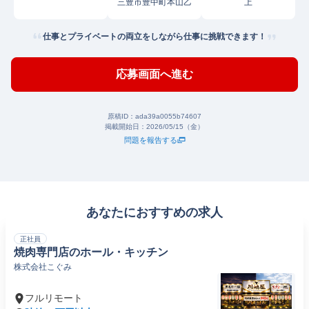
三豊市豊中町本山乙
上
仕事とプライベートの両立をしながら仕事に挑戦できます！
応募画面へ進む
原稿ID：
ada39a0055b74607
掲載開始日：
2026/05/15（金）
問題を報告する
あなたにおすすめの求人
正社員
焼肉専門店のホール・キッチン
株式会社こぐみ
フルリモート