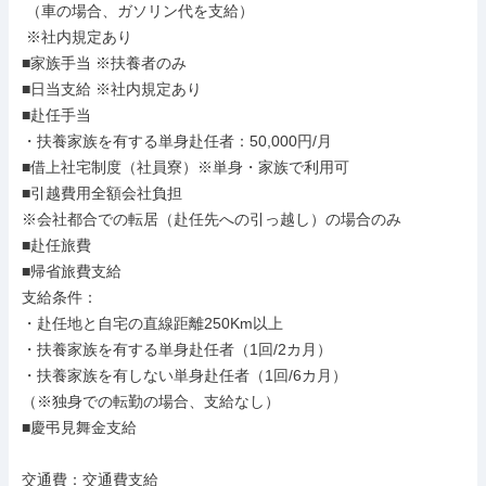
 （車の場合、ガソリン代を支給）

 ※社内規定あり

■家族手当 ※扶養者のみ

■日当支給 ※社内規定あり

■赴任手当

・扶養家族を有する単身赴任者：50,000円/月

■借上社宅制度（社員寮）※単身・家族で利用可

■引越費用全額会社負担

※会社都合での転居（赴任先への引っ越し）の場合のみ

■赴任旅費

■帰省旅費支給

支給条件：

・赴任地と自宅の直線距離250Km以上

・扶養家族を有する単身赴任者（1回/2カ月）

・扶養家族を有しない単身赴任者（1回/6カ月）

（※独身での転勤の場合、支給なし）

■慶弔見舞金支給

交通費：交通費支給
