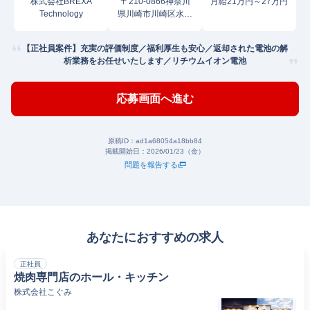
株式会社BREXA
〒210-0866神奈川
月給21万円～27万円
Technology
県川崎市川崎区水江
町
【正社員案件】充実の評価制度／福利厚生も安心／返却された電池の解
析業務をお任せいたします／リチウムイオン電池
応募画面へ進む
原稿ID：
ad1a68054a18bb84
掲載開始日：
2026/01/23（金）
問題を報告する
あなたにおすすめの求人
正社員
焼肉専門店のホール・キッチン
株式会社こぐみ