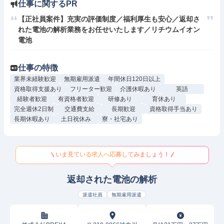
仕事に関するPR
【正社員案件】充実の評価制度／福利厚生も安心／返却さ
れた電池の解析業務をお任せいたします／リチウムイオン
電池
仕事の特徴
業界未経験歓迎
無期雇用派遣
年間休日120日以上
資格取得支援あり
フリーター歓迎
介護休暇あり
英語
経験者歓迎
有資格者歓迎
研修あり
育休あり
完全週休2日制
交通費支給
長期歓迎
資格取得手当あり
長期休暇あり
土日祝休み
寮・社宅あり
いま見ている求人へ応募してみましょう！
返却された電池の解析
派遣社員
無期雇用派遣