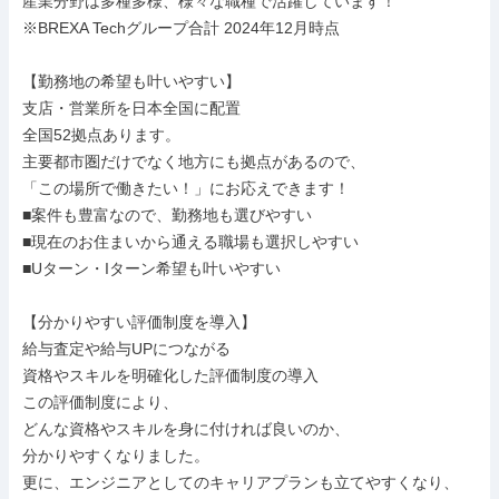
産業分野は多種多様、様々な職種で活躍しています！

※BREXA Techグループ合計 2024年12月時点

【勤務地の希望も叶いやすい】

支店・営業所を日本全国に配置

全国52拠点あります。

主要都市圏だけでなく地方にも拠点があるので、

「この場所で働きたい！」にお応えできます！

■案件も豊富なので、勤務地も選びやすい

■現在のお住まいから通える職場も選択しやすい

■Uターン・Iターン希望も叶いやすい

【分かりやすい評価制度を導入】

給与査定や給与UPにつながる

資格やスキルを明確化した評価制度の導入

この評価制度により、

どんな資格やスキルを身に付ければ良いのか、

分かりやすくなりました。

更に、エンジニアとしてのキャリアプランも立てやすくなり、
