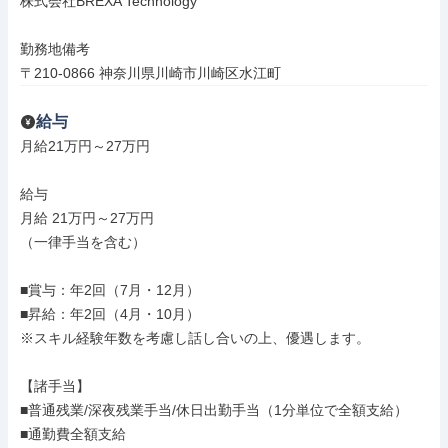
株式会社BREXA Technology

勤務地備考

〒210-0866 神奈川県川崎市川崎区水江町
給与
月給21万円～27万円

給与

月給 21万円～27万円

（一律手当を含む）

■賞与：年2回（7月・12月）

■昇給：年2回（4月・10月）

※スキル経験年数を考慮し話し合いの上、優遇します。

【諸手当】

■普通残業/深夜残業手当/休日出勤手当（1分単位で全額支給）

■通勤費全額支給
