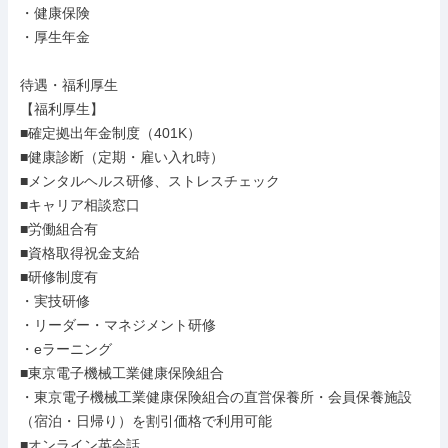
・健康保険

・厚生年金

待遇・福利厚生

【福利厚生】

■確定拠出年金制度（401K）

■健康診断（定期・雇い入れ時）

■メンタルヘルス研修、ストレスチェック

■キャリア相談窓口

■労働組合有

■資格取得祝金支給

■研修制度有

・実技研修

・リーダー・マネジメント研修

・eラーニング

■東京電子機械工業健康保険組合

・東京電子機械工業健康保険組合の直営保養所・会員保養施設
（宿泊・日帰り）を割引価格で利用可能

■オンライン英会話
