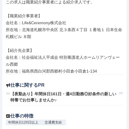
この求人は職業紹介事業者による紹介求人です。

【職業紹介事業者】

会社名：Life&Ceremony株式会社

所在地：北海道札幌市中央区 北３条西４丁目 １番地１ 日本生命
札幌ビル ８階

【紹介先企業】

会社名：社会福祉法人平成会 特別養護老人ホームリアンヴェー
ル西郷

所在地：福島県西白河郡西郷村小田倉小田倉1-134
仕事に関するPR
【夜勤あり】年間休日161日・週4日勤務◎好条件の新しい
特養でお仕事しませんか♪
仕事の特徴
年間休日120日以上
交通費支給