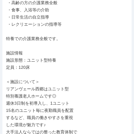
 ・高齢の方の介護業務全般

 ・食事、入浴等の介助

 ・日常生活の自立指導

 ・レクリエーションの指導等

特養での介護業務全般です。

施設情報

施設形態：ユニット型特養

定員：120床

＜施設について＞

リアンヴェール西郷はユニット型

特別養護老人ホームです◎

週休3日制を初導入し、1ユニット

15名のユニット毎に夜勤職員を配置

するなど、職員の働きやすさを重視

した環境が魅力です♪

大手法人ならではの整った教育体制で
