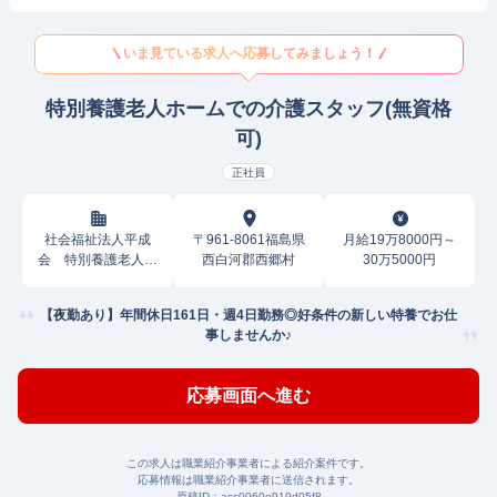
いま見ている求人へ応募してみましょう！
特別養護老人ホームでの介護スタッフ(無資格
可)
正社員
社会福祉法人平成
〒961-8061福島県
月給19万8000円～
会 特別養護老人ホ
西白河郡西郷村
30万5000円
ームリアンヴェール
西郷
【夜勤あり】年間休日161日・週4日勤務◎好条件の新しい特養でお仕
事しませんか♪
応募画面へ進む
この求人は職業紹介事業者による紹介案件です。
応募情報は職業紹介事業者に送信されます。
原稿ID：
acc0060e919d05f8