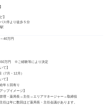


ど】

バス停より徒歩５分

」駅
～40万円

650万円　※ご経験等により決定

いて】

（7月・12月）

いて】

給年１回有り

アップイメージ】

管理・薬局長→主任→エリアマネージャー→取締役

主任は年に数回ほど薬局長・主任会議があります。
