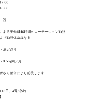
7:00

6:00

・祝

による実働週40時間のローテーション勤務

より勤務体系異なる

＞法定通り

8.5時間／月

者さん都合により前後します


15日／4週8休制


