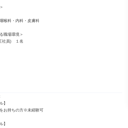




咽喉科・内科・皮膚科

る職場環境＞

正社員)　１名



ル】

をお持ちの方※未経験可

ル】
