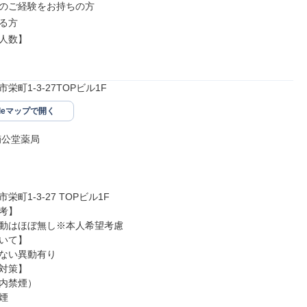
のご経験をお持ちの方

る方

人数】

栄町1-3-27TOPビル1F
gleマップで開く
公堂薬局

町1-3-27 TOPビル1F

考】

動はほぼ無し※本人希望考慮

いて】

ない異動有り

対策】

内禁煙）


