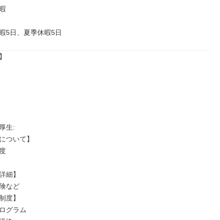


暇5日、夏季休暇5日


生: 

について】



詳細】

険など

制度】

ログラム
