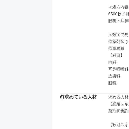
＜処方内容＞
6500枚／月
眼科・耳鼻
＜数字で見
◎薬剤師 (
◎事務員

【科目】

内科

耳鼻咽喉科

皮膚科

眼科
求めている人材
求める人材: 
【必須スキ
薬剤師免許
【歓迎スキ