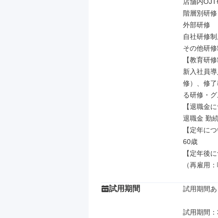
店舗内OJT
階層別研修

外部研修

自社研修制度
その他研修
【教育研修
新入社員導
修）、修了
る研修・グ
【退職金に
退職金 勤続
【定年につ
60歳

【定年後に
（再雇用：
試用期間
試用期間あり
試用期間：3