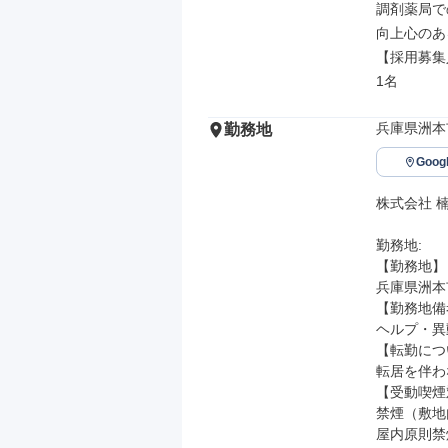
調剤薬局で
向上心のあ
【採用募集
1名
兵庫県洲本市
勤務地
Goo
株式会社 楠
勤務地: 

【勤務地】

兵庫県洲本市栄
【勤務地備
ヘルプ・異
【転勤につ
転居を伴わ
【受動喫煙
禁煙（敷地
屋内原則禁煙