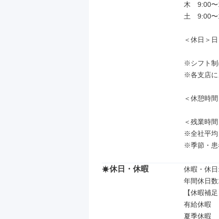
木　9:00〜1
土　9:00〜1
＜休日＞日
※シフト制
※各支店に
＜休憩時間
＜残業時間＞
※全社平均

※季節・患
休日・休暇
休暇・休日: 
年間休日数1
【休暇補足】
有給休暇

夏季休暇
