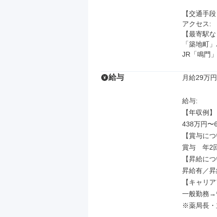
【交通手段】
アクセス: 

【最寄駅な
「築地町」
JR「鳴門
給与
月給29万円
給与: 

【年収例】

438万円〜
【賞与につ
賞与　年2回
【昇給につ
昇給有／昇
【キャリア
一般勤務→
※薬局長・