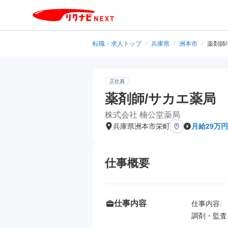
転職・求人トップ
/
兵庫県
/
洲本市
/
薬剤師
正社員
薬剤師/サカエ薬局
株式会社 楠公堂薬局
兵庫県洲本市栄町
月給29万円
仕事概要
仕事内容
仕事内容: 

調剤・監査