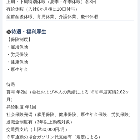
上期・下期特別休暇（夏季・冬季休暇）各3日

有給休暇（入社6か月後に10日付与）

産前産後休暇、育児休業、介護休業、慶弔休暇
待遇・福利厚生
【保険制度】

・雇用保険

・労災保険

・健康保険

・厚生年金

待遇

賞与 年2回（会社および本人の業績による ※前年度実績2.62ヶ
月）

昇給制度 年1回

社会保険完備（雇用保険、健康保険、厚生年金保険、労災保険）

退職金制度有（3年以上勤務対象）

交通費支給（上限30,000円/月）

※車通勤の場合ガソリン代支給有（規定による）
