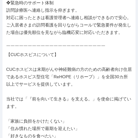
❖緊急時のサポート体制

訪問診療医へ連絡し指示を仰ぎます。

対応に困ったときは看護管理者へ連絡し相談ができるので安心。

ご入居者さまの訪問看護を回りながらコールで緊急要件が発生し
た場合は優先順位を見ながら臨機応変に対応いただきます。

￣￣￣￣￣￣￣￣￣￣￣￣￣￣￣￣￣￣￣￣￣￣￣

【CUCホスピスについて】

CUCホスピスは末期がんや神経難病の方のための高齢者向け住居
であるホスピス型住宅「ReHOPE（リホープ）」を全国30カ所
以上でサービスを提供しています。

当社では「『前を向いて生きる』を支える。」を使命に掲げてい
ます。

「家族に負担をかけたくない」

「住み慣れた場所で最期を迎えたい」

「好きなものを食べたい」
