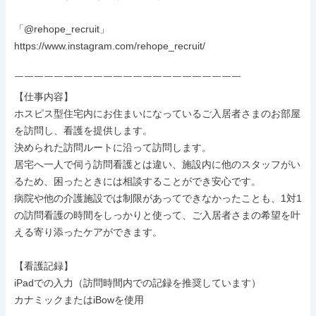
「@rehope_recruit」

https://www.instagram.com/rehope_recruit/

￣￣￣￣￣￣￣￣￣￣￣￣￣￣￣￣￣￣￣￣￣￣￣

【仕事内容】

ホスピス型住宅内にお住まいになっているご入居者さまのお部屋
を訪問し、看護を提供します。

決められた訪問ルートに沿って訪問します。

居宅へ一人で伺う訪問看護とは違い、施設内に他のスタッフがい
るため、困ったときには相談することができ安心です。

病院や他の介護施設では制限があってできなかったことも、1対1
の訪問看護の時間をしっかりと使って、ご入居者さまの希望を叶
える寄り添ったケアができます。

【看護記録】

iPadでの入力（訪問時間内での記録を推奨しています）

カナミックまたはiBowを使用
