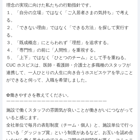
理念の実現に向けた私たちの行動指針です。

１、「自分の立場」ではなく「ご入居者さまの気持ち」で考え
る。

２、「できない理由」ではなく「できる方法」を探して実行す
る。

３、「既成概念」にとらわれず「理想」を追求する。

４、「専門性」の前に「人間性」を重視する。

５、「上下」ではなく「ひとつのチーム」として手を重ねる。

CUC ホスピスは、医師・看護師・介護士と多職種のスタッフが
連携して、一人ひとりの人生に向き合うホスピスケアを学ぶこと
ができると伺って、入職を希望しました。

✿働きやすさを教えてください。

￣￣￣￣￣￣￣￣￣￣￣￣￣￣￣￣￣￣￣￣￣￣￣

施設で働くスタッフの雰囲気が良いことが働きがいにつながって
いると感じます。

全社単位で毎月の表彰制度（チーム・個人）と、施設単位で行っ
ている「グッジョブ賞」という制度があるなど、お互いを認め合