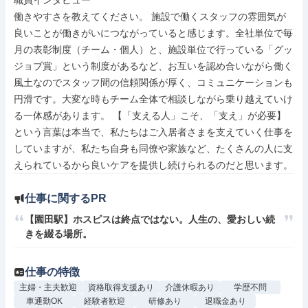
職員インタビュー

働きやすさを教えてください。 施設で働くスタッフの雰囲気が
良いことが働きがいにつながっていると感じます。全社単位で毎
月の表彰制度（チーム・個人）と、施設単位で行っている「グッ
ジョブ賞」という制度があるなど、お互いを認め合いながら働く
風土なのでスタッフ間の信頼関係が厚く、コミュニケーションも
円滑です。大変な時もチーム全体で相談しながら乗り越えていけ
る一体感があります。 【「支える人」こそ、「支え」が必要】
という言葉は本当で、私たちはご入居者さまを支えていく仕事を
していますが、私たち自身も同僚や家族など、たくさんの人に支
えられているから良いケアを提供し続けられるのだと思います。
仕事に関するPR
【園田駅】ホスピスは終点ではない。人生の、愛おしい続
きを綴る場所。
仕事の特徴
主婦・主夫歓迎
資格取得支援あり
介護休暇あり
学歴不問
車通勤OK
経験者歓迎
研修あり
退職金あり