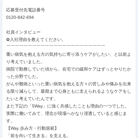
応募受付先電話番号

0120-842-694

社員インタビュー

✿入社理由を教えてください。

￣￣￣￣￣￣￣￣￣￣￣￣￣￣￣￣￣￣￣￣￣￣￣

重い病気を抱える方の気持ちに寄り添うケアがしたい、と以前よ
り考えていました。

病院で勤務していた頃から、在宅での緩和ケアはずっとやりたか
った分野でした。

がんや難病といった重い病気を抱える方々の苦しみや痛みを出来
る限り減らして、最期まで心身ともに支えられるようなケアをし
たいと考えていたんです。

また下記の「5Way」に強く共感したことも理由の一つでした。
実際に働いてみて、理念が現場へかなり浸透していると感じま
す。

【Way 歩み方・行動規範】

「前を向いて生きる」を支える。
