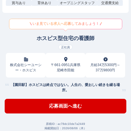
賞与あり
育休あり
オープニングスタッフ
交通費支給
いま見ている求人へ応募してみましょう！
ホスピス型住宅の看護師
正社員
株式会社シーユーシ
〒661-0951兵庫県
月給34万5300円～
ー・ホスピス
尼崎市田能
37万9800円
【園田駅】ホスピスは終点ではない。人生の、愛おしい続きを綴る場
所。
応募画面へ進む
原稿ID：
ac78dc10de7a2449
掲載開始日：
2026/08/06（木）