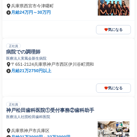
兵庫県西宮市今津曙町
月給24万円～30万円
気になる
正社員
病院での調理師
医療法人実風会新生病院
〒651-2124兵庫県神戸市西区伊川谷町潤和
月給21万2750円以上
気になる
正社員
神戸松田歯科医院①受付事務②歯科助手
医療法人社団松田歯科医院
兵庫県神戸市兵庫区