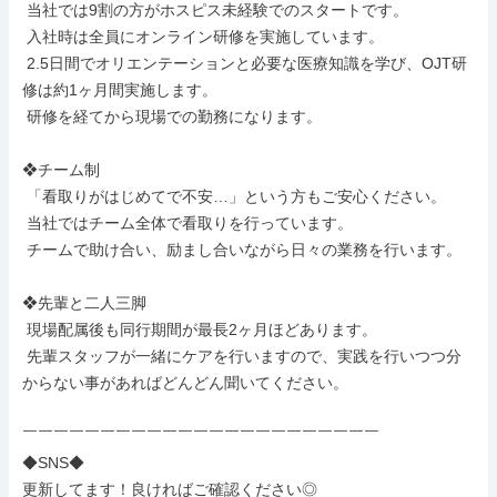
 当社では9割の方がホスピス未経験でのスタートです。

 入社時は全員にオンライン研修を実施しています。

 2.5日間でオリエンテーションと必要な医療知識を学び、OJT研
修は約1ヶ月間実施します。

 研修を経てから現場での勤務になります。

❖チーム制

 「看取りがはじめてで不安…」という方もご安心ください。

 当社ではチーム全体で看取りを行っています。

 チームで助け合い、励まし合いながら日々の業務を行います。

❖先輩と二人三脚

 現場配属後も同行期間が最長2ヶ月ほどあります。

 先輩スタッフが一緒にケアを行いますので、実践を行いつつ分
からない事があればどんどん聞いてください。

￣￣￣￣￣￣￣￣￣￣￣￣￣￣￣￣￣￣￣￣￣￣￣

◆SNS◆

更新してます！良ければご確認ください◎
