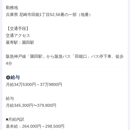
勤務地

兵庫県 尼崎市田能1丁目52,56番の一部（地番）

【交通手段】

交通アクセス

最寄駅：園田駅

阪急神戸線「園田駅」から阪急バス「田能口」バス停下車、徒歩
4分
給与
月給34万5300円～37万9800円

給与

月給345,300円〜379,800円

■月給内訳

基本給：264,000円～298,500円
