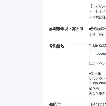
【こんな人
・これまで
・同業他社
職場環境・雰囲気
■受動喫煙対
あり（屋内
〒839-0
勤務地
Goo
ゆめタウン
■勤務先

ゆめタウン
〒839-0865
福岡県

久留米市新
給与
月給21万19