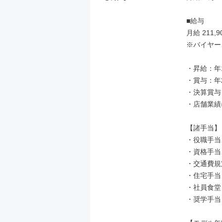
■給与

月給 211,9
※バイヤー
・昇給：年1
・賞与：年2
・決算賞与
・店舗業績
【諸手当】

・役職手当
・資格手当
・交通費規
・住宅手当

・社員食堂
・奨学手当 