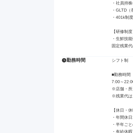
・社員持株
・GLTD（
・401k制
【研修制度】
・生鮮技能
固定残業代
勤務時間
シフト制

■勤務時間

7:00～2
※店舗・所
※残業代は
【休日・休
・年間休日1
・半年ごと
・有給休暇