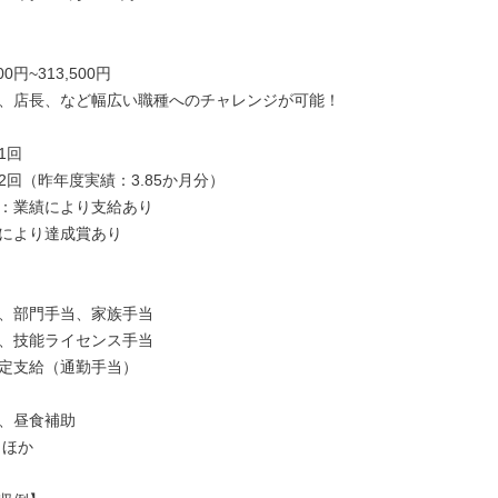
00円~313,500円

、店長、など幅広い職種へのチャレンジが可能！

回

回（昨年度実績：3.85か月分）

：業績により支給あり

により達成賞あり

、部門手当、家族手当

、技能ライセンス手当

定支給（通勤手当）

、昼食補助

ほか
