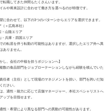
で転職してきた仲間もたくさんいます。

イルや将来設計に合わせて働き方を選べるのが特徴です。

望に合わせて、以下の3つのパターンからエリアを選択できます。

ア（＋広島本社）

口・山陰エリア

山・兵庫・四国エリア

での転居を伴う転勤の可能性はありますが、選択したエリア外へ異
はありません。

かし、会社の中核を担うポジションへ】

複数の食品部門をジョブローテーションしながら経験を積んでいた
責任者（主任）として現場のマネジメントを担い、部門を跨いだ知
ください。

は、適性・能力に応じて店舗マネージャー、本社スペシャリストへ
アップを目指せます。

適性・希望により異なる部門への異動の可能性があります。
