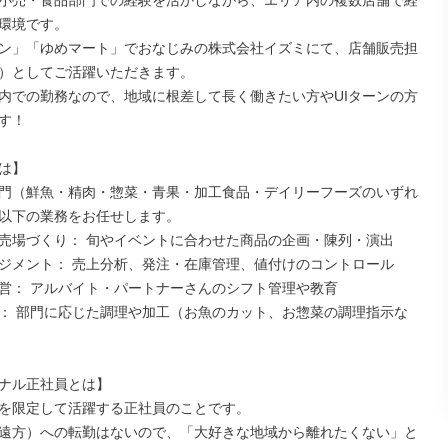
小売・食品部門での経験を活かしながら、エリア内の複数店舗で経
環境です。

ン」「ゆめマート」でおなじみの株式会社イズミにて、店舗販売担
）としてご活躍いただきます。

内での勤務なので、地域に根差して長く働きたい方やUIターンの方
す！

は】

門（鮮魚・精肉・惣菜・青果・加工食品・デイリーフーズのいずれ
以下の業務をお任せします。

売場づくり： 旬やイベントに合わせた商品の企画・陳列・演出

ジメント： 売上分析、発注・在庫管理、値付けのコントロール

営： アルバイト・パートナーさんのシフト管理や教育

： 部門に応じた調理や加工（お魚のカット、お惣菜の調理指示な
ナル正社員とは】

を限定して活躍する正社員のことです。

遠方）への転勤はないので、「大好きな地域から離れたくない」と