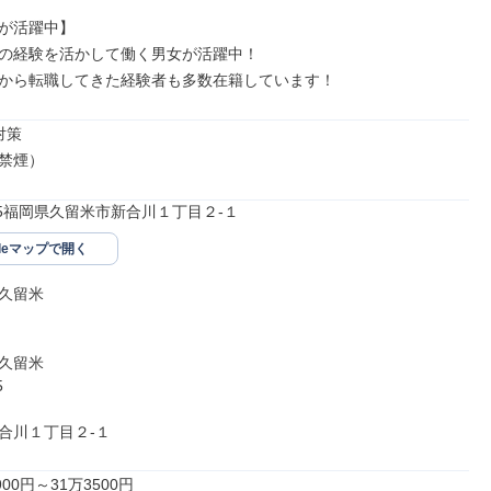
が活躍中】

の経験を活かして働く男女が活躍中！

から転職してきた経験者も多数在籍しています！
策

禁煙）
865福岡県久留米市新合川１丁目２-１
gleマップで開く
久留米

久留米



合川１丁目２-１
00円～31万3500円
