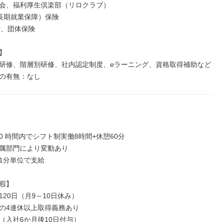
会、福利厚生倶楽部（リロクラブ）

長期就業保障）保険

度、団体保険



研修、階層別研修、社内認定制度、eラーニング、資格取得補助など

の有無：なし
2:00 時間内でシフト制実働8時間+休憩60分

属部門により変動あり

1分単位で支給

暇】

20日（月9～10日休み）

の4連休以上取得義務あり

（入社6か月後10日付与）
