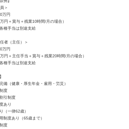
収例】

員＞

0万円

5万円＋賞与＋残業10時間/月の場合）

各種手当は別途支給

責任者（主任）＞

0万円

0万円＋主任手当＋賞与＋残業20時間/月の場合）

各種手当は別途支給



完備（健康・厚生年金・雇用・労災）

制度

割引制度

度あり

り（一律62歳）

用制度あり（65歳まで）

制度
