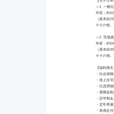
【モデル年
＜1. 一般社
年収：約42
（基本給2
※その他、
＜2. 売場
年収：約54
（基本給3
※その他、
【福利厚生】
・社会保険
・借上住宅
・社員買物
・退職金制
・定年制あ
・定年再雇
・単身赴任