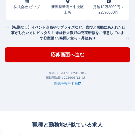
株式会社 ビップ
新潟県新潟市中央区
月給18万2000円～
上所
22万6000円
【転勤なし】イベント企画やサプライズなど、喜びと感動にあふれた仕
事がしたい方にピッタリ！ 未経験大歓迎◎充実研修をご用意していま
す◎実働7.5時間／賞与・昇給あり
応募画面へ進む
原稿ID：
abf7d6f82d0fc91e
掲載開始日：
2026/03/12（木）
問題を報告する
職種と勤務地が似ている求人