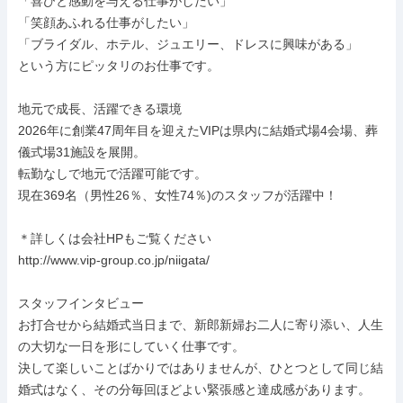
「喜びと感動を与える仕事がしたい」

「笑顔あふれる仕事がしたい」

「ブライダル、ホテル、ジュエリー、ドレスに興味がある」

という方にピッタリのお仕事です。

地元で成長、活躍できる環境

2026年に創業47周年目を迎えたVIPは県内に結婚式場4会場、葬
儀式場31施設を展開。

転勤なしで地元で活躍可能です。

現在369名（男性26％、女性74％)のスタッフが活躍中！

＊詳しくは会社HPもご覧ください

http://www.vip-group.co.jp/niigata/

スタッフインタビュー

お打合せから結婚式当日まで、新郎新婦お二人に寄り添い、人生
の大切な一日を形にしていく仕事です。

決して楽しいことばかりではありませんが、ひとつとして同じ結
婚式はなく、その分毎回ほどよい緊張感と達成感があります。
