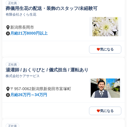
正社員
葬儀用生花の配送・装飾のスタッフ/未経験可
有限会社さくら生花
新潟県長岡市
月給21万8000円以上
気になる
正社員
湯灌師 / おくりびと / 儀式担当 / 運転あり
株式会社ケアサービス
〒957-0062新潟県新発田市富塚町
月給26万円～34万円
気になる
正社員