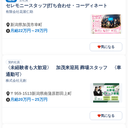
NEW
正社員
セレモニースタッフ|打ち合わせ・コーディネート
有限会社花屋仁助
新潟県加茂市幸町
月給22万円～29万円
気になる
契約社員
〈未経験者も大歓迎〉 加茂来迎苑 葬場スタッフ 〈車
通勤可〉
株式会社元創
〒959-1513新潟県南蒲原郡田上町
月給20万円～25万円
気になる