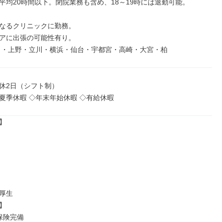
平均20時間以下。閉院業務も含め、18～19時には退勤可能。

なるクリニックに勤務。

アに出張の可能性有り。

田・上野・立川・横浜・仙台・宇都宮・高崎・大宮・柏
休2日（シフト制）

夏季休暇 ◇年末年始休暇 ◇有給休暇


厚生



険完備
