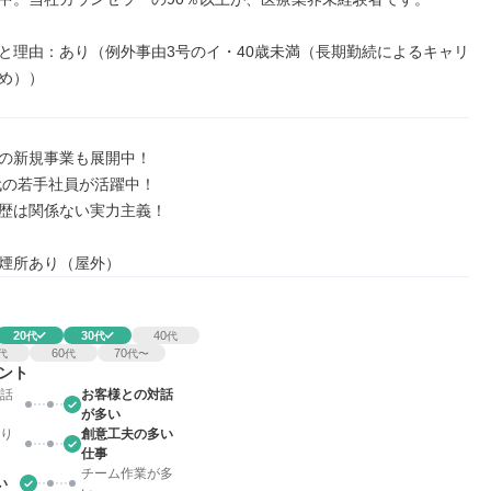
と理由：あり（例外事由3号のイ・40歳未満（長期勤続によるキャリ
め））
の新規事業も展開中！

代の若手社員が活躍中！

歴は関係ない実力主義！

煙所あり（屋外）
20
30
40
代
代
代
60
70
代
代
代〜
ント
話
お客様との対話
が多い
り
創意工夫の多い
仕事
チーム作業が多
い