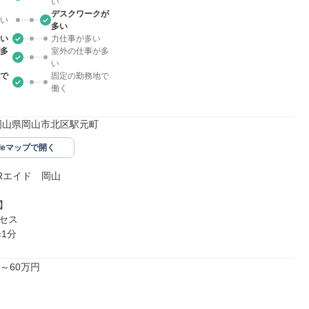
い
デスクワークが
い
多い
い
力仕事が多い
多
室外の仕事が多
い
で
固定の勤務地で
働く
24岡山県岡山市北区駅元町
gleマップで開く
Rエイド　岡山



セス

1分
～60万円
