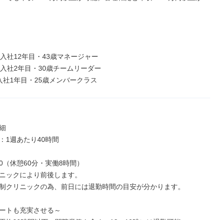
 / 入社12年目・43歳マネージャー

 / 入社2年目・30歳チームリーダー

/ 入社1年目・25歳メンバークラス


1週あたり40時間

:00（休憩60分・実働8時間）

ニックにより前後します。

制クリニックの為、前日には退勤時間の目安が分かります。

ートも充実させる～
