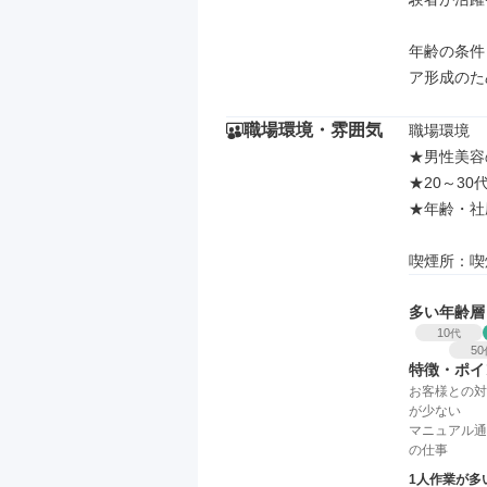
年齢の条件
ア形成のた
職場環境・雰囲気
職場環境

★男性美容
★20～30
★年齢・社
喫煙所：喫
多い年齢層
10
代
50
特徴・ポイ
お客様との対
が少ない
マニュアル通
の仕事
1人作業が多