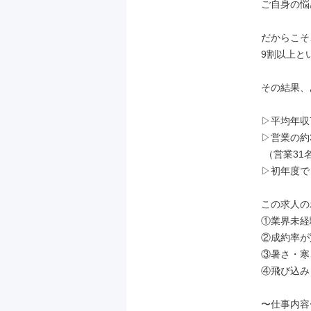
ご自身の悩
だからこそ
9割以上と
その結果、
▷平均年収7
▷営業の約3
 （営業31名中8名が達成）

▷初年度で
この求人の
①業界未経
②成約率が
③暑さ・寒
④飛び込み
〜仕事内容〜