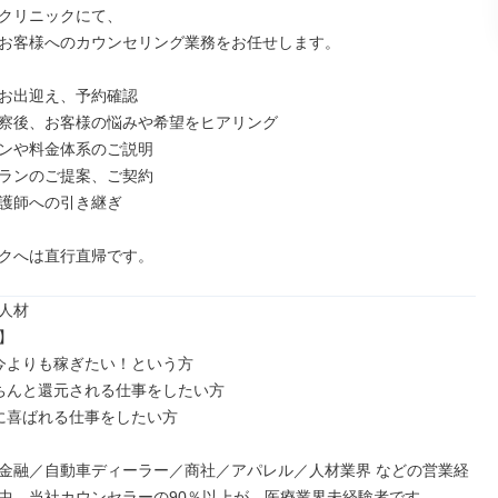
クリニックにて、

お客様へのカウンセリング業務をお任せします。

お出迎え、予約確認

察後、お客様の悩みや希望をヒアリング

ンや料金体系のご説明

ランのご提案、ご契約

護師への引き継ぎ

クへは直行直帰です。
人材



今よりも稼ぎたい！という方

ちんと還元される仕事をしたい方

に喜ばれる仕事をしたい方

金融／自動車ディーラー／商社／アパレル／人材業界 などの営業経
中。当社カウンセラーの90％以上が、医療業界未経験者です。
