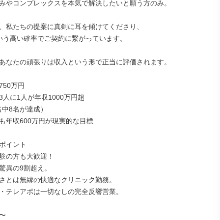
みやコンプレックスを本気で解決したいと願う方のみ。

、私たちの提案に真剣に耳を傾けてくださり、

いう高い確率でご契約に繋がっています。

あなたの頑張りは収入という形で正当に評価されます。

50万円

人に1人が年収1000万円超

も年収600万円が現実的な目標

ポイント

験の方も大歓迎！

驚異の9割超え。

さとは無縁の快適なクリニック勤務。

・テレアポは一切なしの完全反響営業。


