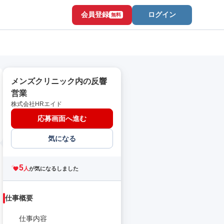
会員登録
ログイン
無料
メンズクリニック内の反響
営業
株式会社HRエイド
応募画面へ進む
気になる
5
人
が気になるしました
仕事概要
仕事内容