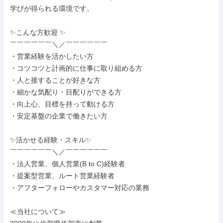
学びが得られる環境です。

✨こんな⽅歓迎 ✨

￣￣￣￣￣￣＼／￣￣￣￣￣￣

・営業経験を活かしたい⽅

・コツコツと計画的に仕事に取り組める⽅

・⼈と接することが好きな⽅

・細かな気配り・⽬配りができる⽅

・向上⼼、⽬標を持って動ける⽅

・安定基盤の企業で働きたい⽅

✨活かせる経験・スキル✨

￣￣￣￣￣￣＼／￣￣￣￣￣￣

・法⼈営業、個⼈営業(B to C)経験者

・提案型営業、ルート営業経験者

・アフターフォローやカスタマー対応の業務

≪当社について≫
