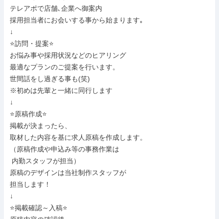
テレアポで店舗､企業へ御案内

採用担当者にお会いする事から始まります｡

↓

⭐訪問・提案⭐

お悩み事や採用状況などのヒアリング

最適なプランのご提案を行います。

世間話をし過ぎる事も(笑)

※初めは先輩と一緒に同行します

↓

⭐原稿作成⭐

掲載が決まったら、

取材した内容を基に求人原稿を作成します。

（原稿作成や申込み等の事務作業は

 内勤スタッフが担当）

原稿のデザインは当社制作スタッフが

担当します！

↓

⭐掲載確認～入稿⭐
