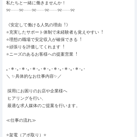
私たちと一緒に働きませんか！

୨୧┈┈୨୧┈┈୨୧┈┈୨୧┈┈୨୧┈┈୨୧

《安定して働ける⼈気の理由︕》

⭐充実したサポート体制で未経験者も覚えやすい︕

⭐理想の職場で安定収⼊が確保できる︕

⭐頑張りを評価してくれます︕

⭐ニーズのあるお客様への提案営業︕

｡･＊･｡･＊･｡･＊･｡･＊･｡･＊･｡･＊･｡･＊･｡･

＼ ✨具体的なお仕事内容✨／

 採用にお困りのお店や企業様へ

 ヒアリングを行い、

 最適な求人媒体のご提案を行います。

≪仕事の流れ≫

⭐架電（アポ取り）⭐
