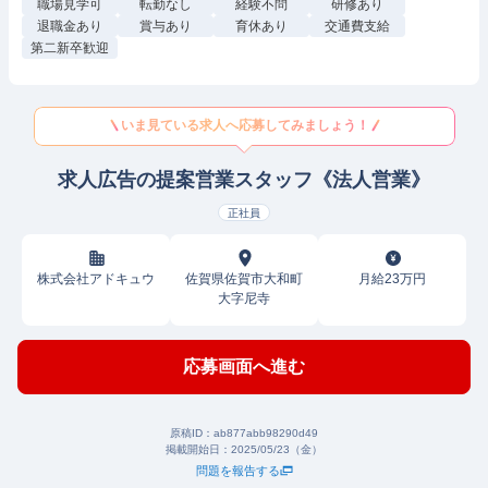
職場見学可
転勤なし
経験不問
研修あり
退職金あり
賞与あり
育休あり
交通費支給
第二新卒歓迎
いま見ている求人へ応募してみましょう！
求人広告の提案営業スタッフ《法人営業》
正社員
株式会社アドキュウ
佐賀県佐賀市大和町
月給23万円
大字尼寺
応募画面へ進む
原稿ID：
ab877abb98290d49
掲載開始日：
2025/05/23（金）
問題を報告する