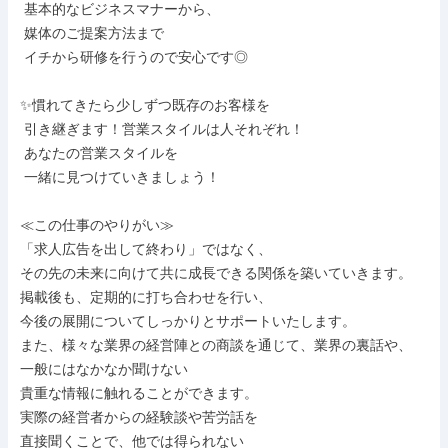
 基本的なビジネスマナーから、

 媒体のご提案方法まで

 イチから研修を行うので安心です◎

✨慣れてきたら少しずつ既存のお客様を

 引き継ぎます！営業スタイルは人それぞれ！

 あなたの営業スタイルを

 一緒に見つけていきましょう！

≪この仕事のやりがい≫

「求人広告を出して終わり」ではなく、

その先の未来に向けて共に成長できる関係を築いていきます。

掲載後も、定期的に打ち合わせを行い、

今後の展開についてしっかりとサポートいたします。

また、様々な業界の経営陣との商談を通じて、業界の裏話や、

一般にはなかなか聞けない

貴重な情報に触れることができます。

実際の経営者からの経験談や苦労話を

直接聞くことで、他では得られない
