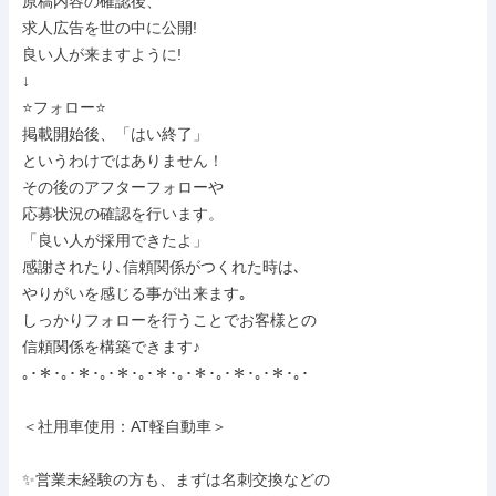
原稿内容の確認後、

求人広告を世の中に公開!

良い人が来ますように!

↓

⭐フォロー⭐

掲載開始後、「はい終了」

というわけではありません！

その後のアフターフォローや

応募状況の確認を行います。

「良い人が採用できたよ」

感謝されたり､信頼関係がつくれた時は､

やりがいを感じる事が出来ます｡

しっかりフォローを行うことでお客様との

信頼関係を構築できます♪

｡･＊･｡･＊･｡･＊･｡･＊･｡･＊･｡･＊･｡･＊･｡･

＜社用車使用：AT軽自動車＞

✨営業未経験の方も、まずは名刺交換などの
