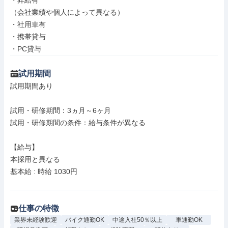
・昇給有

（会社業績や個人によって異なる）

・社用車有

・携帯貸与

・PC貸与
試用期間
試用期間あり

試用・研修期間：3ヵ月～6ヶ月

試用・研修期間の条件：給与条件が異なる

【給与】

本採用と異なる

基本給 : 時給 1030円

仕事の特徴
業界未経験歓迎
バイク通勤OK
中途入社50％以上
車通勤OK