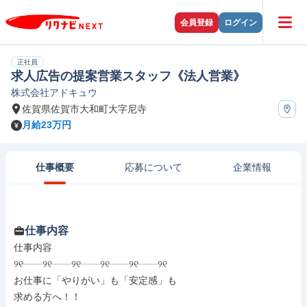
会員登録
ログイン
正社員
求人広告の提案営業スタッフ《法人営業》
株式会社アドキュウ
佐賀県佐賀市大和町大字尼寺
月給23万円
仕事概要
応募について
企業情報
仕事内容
仕事内容

୨୧┈┈୨୧┈┈୨୧┈┈୨୧┈┈୨୧┈┈୨୧

お仕事に「やりがい」も「安定感」も

求める方へ！！
