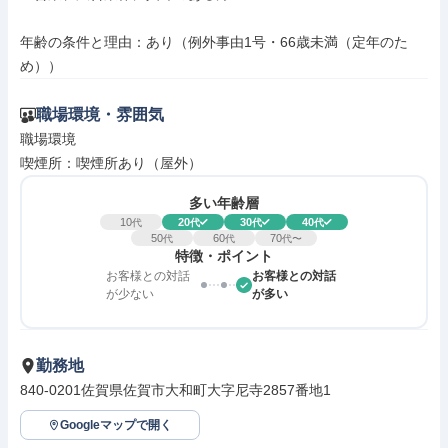
年齢の条件と理由：あり（例外事由1号・66歳未満（定年のた
め））
職場環境・雰囲気
職場環境

喫煙所：喫煙所あり（屋外）
多い年齢層
10
20
30
40
代
代
代
代
50
60
70
代
代
代〜
特徴・ポイント
お客様との対話
お客様との対話
が少ない
が多い
勤務地
840-0201佐賀県佐賀市大和町大字尼寺2857番地1
Googleマップで開く