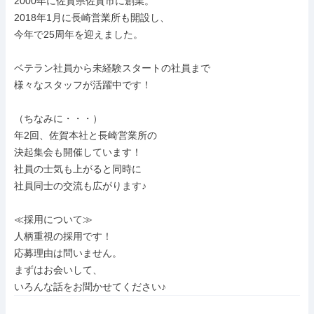
2000年に佐賀県佐賀市に創業。

2018年1月に長崎営業所も開設し、

今年で25周年を迎えました。

ベテラン社員から未経験スタートの社員まで

様々なスタッフが活躍中です！

（ちなみに・・・）

年2回、佐賀本社と長崎営業所の

決起集会も開催しています！

社員の士気も上がると同時に

社員同士の交流も広がります♪

≪採用について≫

人柄重視の採用です！

応募理由は問いません。

まずはお会いして、

いろんな話をお聞かせてください♪