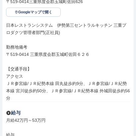
〒519-0414三重県度会郡玉城町佐田626
Googleマップで開く
日本レストランシステム　伊勢第三セントラルキッチン 三重プ
ロダクツ管理者部門(正社員)

勤務地備考

〒519-0414 三重県度会郡玉城町佐田６２６

【交通手段】

アクセス

ＪＲ参宮線/ＪＲ紀勢本線 田丸徒歩約9分、ＪＲ参宮線/ＪＲ紀勢
本線 宮川徒歩約50分、ＪＲ参宮線/ＪＲ紀勢本線 外城田徒歩約56
分
給与
月給42万円～53万円

給与
