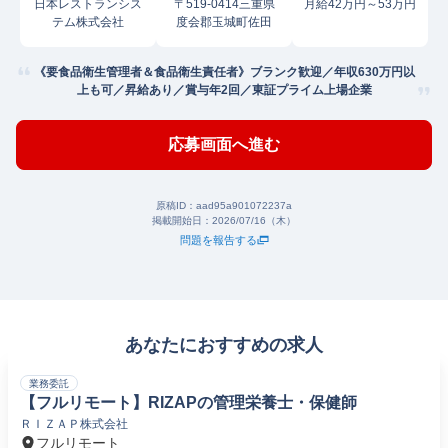
日本レストランシス
〒519-0414三重県
月給42万円～53万円
テム株式会社
度会郡玉城町佐田
《要食品衛生管理者＆食品衛生責任者》ブランク歓迎／年収630万円以
上も可／昇給あり／賞与年2回／東証プライム上場企業
応募画面へ進む
原稿ID：
aad95a901072237a
掲載開始日：
2026/07/16（木）
問題を報告する
あなたにおすすめの求人
業務委託
【フルリモート】RIZAPの管理栄養士・保健師
ＲＩＺＡＰ株式会社
フルリモート