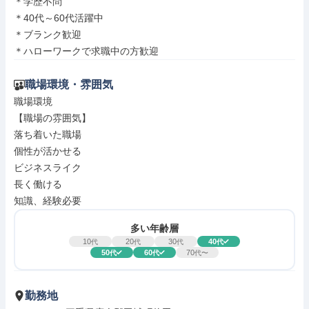
＊学歴不問

＊40代～60代活躍中

＊ブランク歓迎

＊ハローワークで求職中の方歓迎
職場環境・雰囲気
職場環境

【職場の雰囲気】

落ち着いた職場

個性が活かせる

ビジネスライク

長く働ける

知識、経験必要
多い年齢層
10
20
30
40
代
代
代
代
50
60
70
代
代
代〜
勤務地