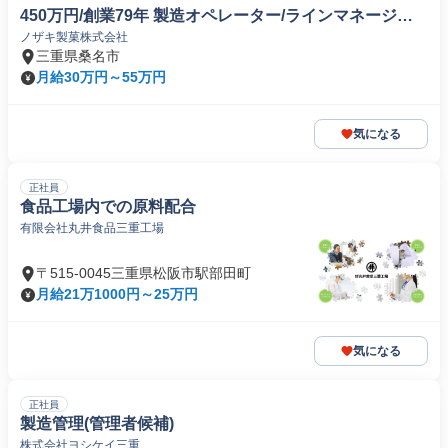
450万円/創業79年 製造オペレーター/ラインマネージャ
ノザキ製菓株式会社
ー(食品/飲料/たばこ)
三重県桑名市
月給30万円～55万円
気になる
正社員
食品工場内での原料配合
有限会社丸井食品三重工場
〒515-0045三重県松阪市駅部田町
月給21万1000円～25万円
気になる
正社員
製造管理(管理者候補)
株式会社ヨシケイ三重