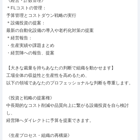
《経営・計数管理》

＊FLコストの管理：

予算管理とコストダウン戦略の実行

＊設備投資の提案：

最新の自動化設備の導入や老朽化対策の提案

＊経営報告：

・生産実績や課題まとめ

・経営陣への報告、提案

【大きな裁量を持ちあなたの判断で組織を動かせます】

工場全体の収益性と生産性を高めるため、

以下の領域であなたのプロフェッショナルな判断を尊重します。

《投資と戦略の提案権》

中長期的なコスト削減や品質向上に繋がる設備投資を自ら検討
し、

経営陣へダイレクトに予算を提案できます。

《生産プロセス・組織の再構築》
