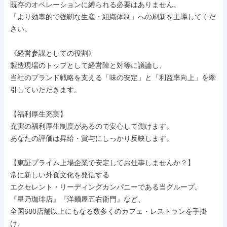
既存のオペレーションに縛られる必要はありません。

「より効率的で強靭な生産・組織体制」への刷新を主導してくだ
さい。

《経営参謀としての役割》

製造現場のトップとして経営陣と対等に議論し、

当社のブランド戦略を支える「味の安定」と「利益率向上」を牽
引していただきます。

【福利厚生充実】

充実の福利厚生制度があるので安心して働けます。

あなたの評価は昇給・賞与にしっかり反映します。

【東証プライム上場企業で安定してお仕事しませんか？】

常に新しい外食文化を発信する

エクセレント・リーディングカンパニーである当グループ。

『星乃珈琲店』『洋麺屋五右衛門』など、

全国680店舗以上にもなる数多くのカフェ・レストランを手掛
け、
