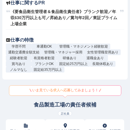
仕事に関するPR
《要食品衛生管理者＆食品衛生責任者》ブランク歓迎／年
収630万円以上も可／昇給あり／賞与年2回／東証プライム
上場企業
仕事の特徴
学歴不問
車通勤OK
管理職・マネジメント経験歓迎
通勤交通費全額支給
管理職・マネジャー採用
女性管理職登用あり
経験者歓迎
有資格者歓迎
研修あり
退職金あり
賞与あり
ブランクOK
固定給25万円以上
長期休暇あり
ノルマなし
固定給35万円以上
いま見ている求人へ応募してみましょう！
食品製造工場の責任者候補
正社員