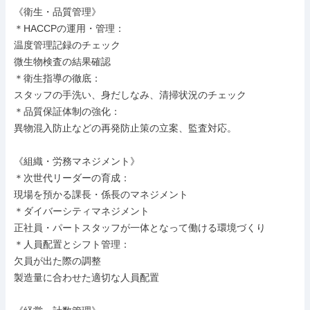
《衛生・品質管理》

＊HACCPの運用・管理：

温度管理記録のチェック

微生物検査の結果確認

＊衛生指導の徹底：

スタッフの手洗い、身だしなみ、清掃状況のチェック

＊品質保証体制の強化：

異物混入防止などの再発防止策の立案、監査対応。

《組織・労務マネジメント》

＊次世代リーダーの育成：

現場を預かる課長・係長のマネジメント

＊ダイバーシティマネジメント

正社員・パートスタッフが一体となって働ける環境づくり

＊人員配置とシフト管理：

欠員が出た際の調整

製造量に合わせた適切な人員配置
