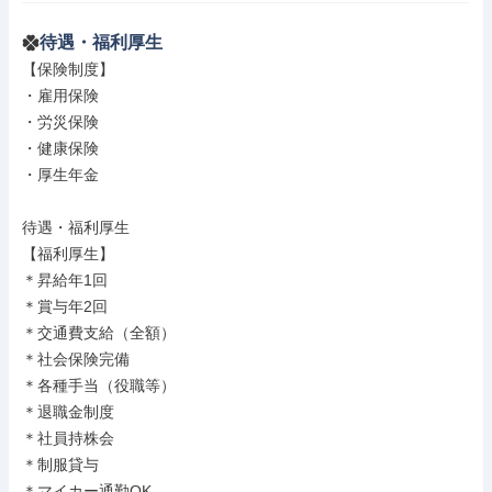
待遇・福利厚生
【保険制度】

・雇用保険

・労災保険

・健康保険

・厚生年金

待遇・福利厚生

【福利厚生】

＊昇給年1回

＊賞与年2回

＊交通費支給（全額）

＊社会保険完備

＊各種手当（役職等）

＊退職金制度

＊社員持株会

＊制服貸与

＊マイカー通勤OK
