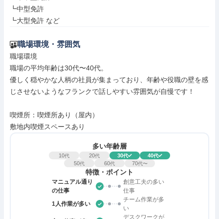
┗中型免許

┗大型免許 など
職場環境・雰囲気
職場環境

職場の平均年齢は30代〜40代。

優しく穏やかな人柄の社員が集まっており、年齢や役職の壁を感
じさせないようなフランクで話しやすい雰囲気が自慢です！

喫煙所：喫煙所あり（屋内）

敷地内喫煙スペースあり
多い年齢層
10
20
30
40
代
代
代
代
50
60
70
代
代
代〜
特徴・ポイント
マニュアル通り
創意工夫の多い
の仕事
仕事
チーム作業が多
1人作業が多い
い
デスクワークが