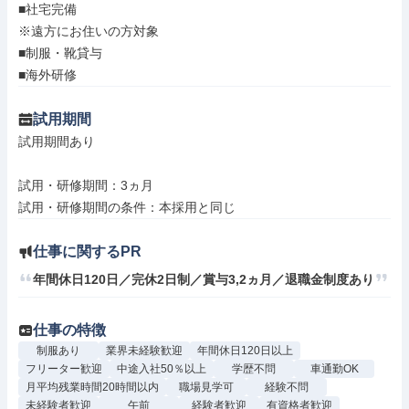
■社宅完備

※遠方にお住いの方対象

■制服・靴貸与

■海外研修
試用期間
試用期間あり

試用・研修期間：3ヵ月

仕事に関するPR
年間休日120日／完休2日制／賞与3,2ヵ月／退職金制度あり
仕事の特徴
制服あり
業界未経験歓迎
年間休日120日以上
フリーター歓迎
中途入社50％以上
学歴不問
車通勤OK
月平均残業時間20時間以内
職場見学可
経験不問
未経験者歓迎
午前
経験者歓迎
有資格者歓迎