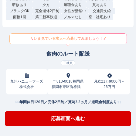
研修あり
夕方
退職金あり
賞与あり
ブランクOK
完全週休2日制
女性が活躍中
交通費支給
面接1回
第二新卒歓迎
ノルマなし
寮・社宅あり
いま見ている求人へ応募してみましょう！
食肉のルート配送
正社員
九州ハニューフーズ
〒813-0018福岡県
月給21万9000円～
株式会社
福岡市東区香椎浜ふ
26万円
頭
年間休日120日／完休2日制／賞与3,2ヵ月／退職金制度あり
応募画面へ進む