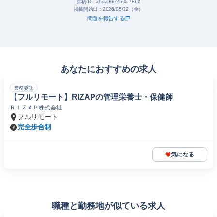
原稿ID：
a9da96e2fe4c78b2
掲載開始日：
2026/05/22（金）
問題を報告する
あなたにおすすめの求人
業務委託
【フルリモート】RIZAPの管理栄養士・保健師
ＲＩＺＡＰ株式会社
フルリモート
完全歩合制
気になる
職種と勤務地が似ている求人