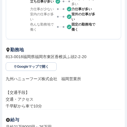
立ち仕事が多い
多い
力仕事が少ない
力仕事が多い
室内の仕事が多
室外の仕事が多
い
い
色んな勤務地で
固定の勤務地で
働く
働く
勤務地
813-0018福岡県福岡市東区香椎浜ふ頭2-2-20
Googleマップで開く
九州ハニューフーズ株式会社　福岡営業所

【交通手段】

交通・アクセス

千早駅から車で10分
給与
月給21万9000円～26万円
