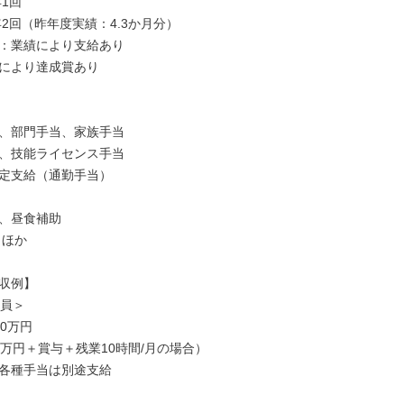
1回

2回（昨年度実績：4.3か月分）

：業績により支給あり

により達成賞あり

、部門手当、家族手当

、技能ライセンス手当

定支給（通勤手当）

、昼食補助

ほか

収例】

員＞

0万円

6万円＋賞与＋残業10時間/月の場合）

各種手当は別途支給
