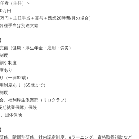
責任者（主任）＞

0万円

0万円＋主任手当＋賞与＋残業20時間/月の場合）

各種手当は別途支給



完備（健康・厚生年金・雇用・労災）

制度

割引制度

度あり

り（一律62歳）

用制度あり（65歳まで）

制度

会、福利厚生倶楽部（リロクラブ）

長期就業保障）保険

度、団体保険



研修、階層別研修、社内認定制度、eラーニング、資格取得補助など
