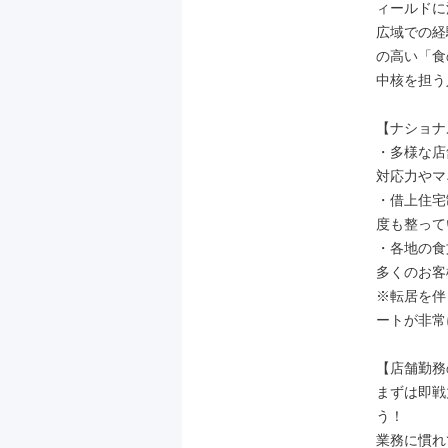
ィールドに
広域での経
の高い「食
中核を担う
【ナショナ
・多様な店
対応力やマ
・借上住宅
度も整って
・各地の食
多くのお客
※転居を伴
ートが非常
【店舗勤務
まずは即戦
う！

業務に慣れ