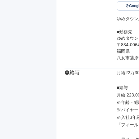
Goo
ゆめタウン
■勤務先

ゆめタウン
〒834-0064
福岡県

八女市蒲原9
給与
月給22万30
■給与

月給 223,0
※年齢・経
※バイヤー
※入社3年
「フィール