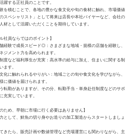
活躍する正社員のことです。

験を積むことで、各地の豊かな食文化や旬の食材に触れ、市場価値
のスペシャリスト」として将来は店長や本社バイヤーなど、会社の
人材として活躍いただくことを期待しています。

ル社員ならではのポイント】

舗経験で成長スピード◎：さまざまな地域・規模の店舗を経験し、
ネジメント力を高められます。

制度など福利厚生が充実：高水準の給与に加え、住まいに関する制
います。

文化に触れられるやりがい：地域ごとの旬や食文化を学びながら、
様に価値を届けられます。

う転勤がありますが、その分、転勤手当・単身赴任制度などのサポ
に充実しています。

のため、早朝に市場に行く必要はありません】

力として、鮮魚の切り身やお造りの加工製造からスタートしましょ
てきたら、販売計画や数値管理など売場運営にも関わりながら、主