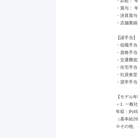
・昇給： 年
・賞与： 年
・決算賞与
・店舗業績
【諸手当】

・役職手当
・資格手当
・交通費規
・住宅手当

・社員食堂
・奨学手当 
【モデル年
＜1. 一般社
年収：約45
（基本給2
※その他、