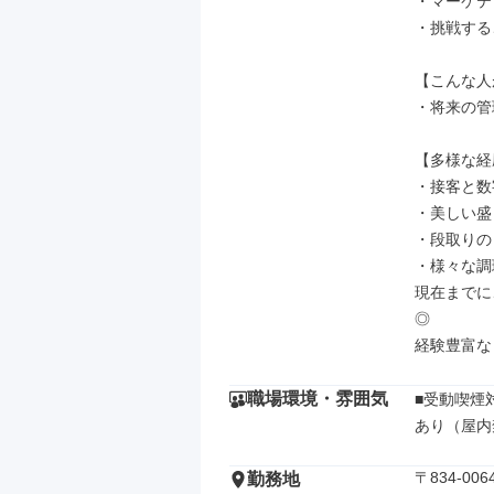
・マーケテ
・挑戦する
【こんな人
・将来の管
【多様な経
・接客と数
・美しい盛
・段取りの
・様々な調
現在までに
◎

経験豊富な
職場環境・雰囲気
■受動喫煙対
あり（屋内
〒834-00
勤務地