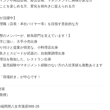
ィングや商品企画、経営企画、マネジメントに興味がある方

ことを楽しめる方、変化を前向きに捉えられる方

が活躍中】

理職（店長・本社バイヤー等）を目指す意欲的な方

歴のメンバーが、鮮魚部門を支えています！】

字に強い、大手小売出身

り付けと提案が得意な、小料理店出身

良さとスピードが武器の、自衛隊調理出身

理法を熟知した、レストラン出身

、販売経験やマネジメント経験のない方の入社実績も複数あります
「現場好き」が中心です！
策

禁煙）
64福岡県八女市蒲原988-28