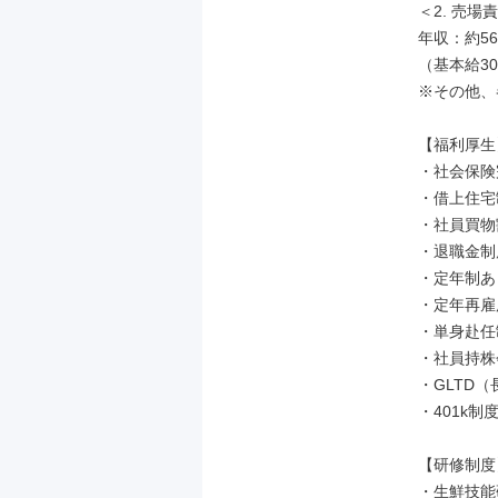
＜2. 売場
年収：約56
（基本給3
※その他、
【福利厚生】
・社会保険
・借上住宅
・社員買物
・退職金制
・定年制あ
・定年再雇
・単身赴任
・社員持株
・GLTD（
・401k制
【研修制度】
・生鮮技能