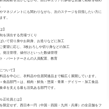
鮮魚経験を活かしながら、西日本エリアの多様な店舗で経験を積め


やマネジメントにも関わりながら、次のステージを目指したい方に
ます。

は】

旬を演出する売場づくり

ばいて切り身やお刺身、お造りなどに加工

ご要望に応じ、3枚おろしや切り身などの加工

、発注管理、値付けといった数値管理

ト・パートナーさんの人員配置、教育

について】

料品を中心に、衣料品や住居関連品まで幅広く展開しています。

＜食品部門＞は、精肉・鮮魚・惣菜・青果・デイリー・加工食品
食卓を支える最も活気ある部門です。

ル正社員とは】

を限定せず、西日本一円（中国・四国・九州・兵庫）の全店舗をフ