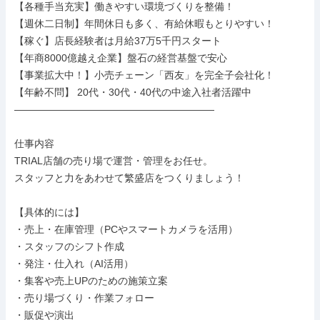
【各種手当充実】働きやすい環境づくりを整備！

【週休二日制】年間休日も多く、有給休暇もとりやすい！

【稼ぐ】店長経験者は月給37万5千円スタート

【年商8000億越え企業】盤石の経営基盤で安心

【事業拡大中！】小売チェーン「西友」を完全子会社化！

【年齢不問】 20代・30代・40代の中途入社者活躍中

――――――――――――――――――――

仕事内容

TRIAL店舗の売り場で運営・管理をお任せ。

スタッフと力をあわせて繁盛店をつくりましょう！

【具体的には】

・売上・在庫管理（PCやスマートカメラを活用）

・スタッフのシフト作成

・発注・仕入れ（AI活用）

・集客や売上UPのための施策立案

・売り場づくり・作業フォロー

・販促や演出
