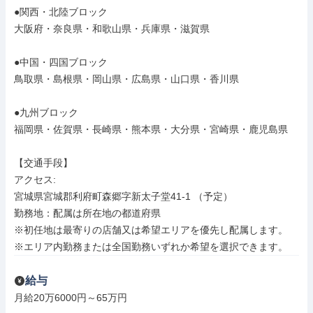
●関西・北陸ブロック

大阪府・奈良県・和歌山県・兵庫県・滋賀県

●中国・四国ブロック

鳥取県・島根県・岡山県・広島県・山口県・香川県

●九州ブロック

福岡県・佐賀県・長崎県・熊本県・大分県・宮崎県・鹿児島県

【交通手段】

アクセス: 

宮城県宮城郡利府町森郷字新太子堂41-1 （予定）

勤務地：配属は所在地の都道府県

※初任地は最寄りの店舗又は希望エリアを優先し配属します。

※エリア内勤務または全国勤務いずれか希望を選択できます。
給与
月給20万6000円～65万円
