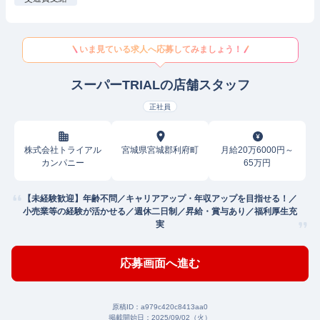
いま見ている求人へ応募してみましょう！
スーパーTRIALの店舗スタッフ
正社員
株式会社トライアル
宮城県宮城郡利府町
月給20万6000円～
カンパニー
65万円
【未経験歓迎】年齢不問／キャリアアップ・年収アップを目指せる！／
小売業等の経験が活かせる／週休二日制／昇給・賞与あり／福利厚生充
実
応募画面へ進む
原稿ID：
a979c420c8413aa0
掲載開始日：
2025/09/02（火）