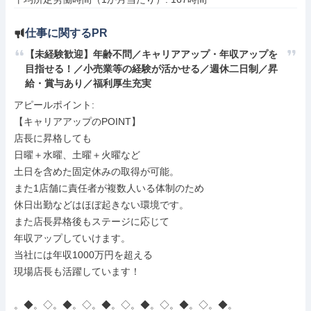
仕事に関するPR
【未経験歓迎】年齢不問／キャリアアップ・年収アップを
目指せる！／小売業等の経験が活かせる／週休二日制／昇
給・賞与あり／福利厚生充実
アピールポイント: 

【キャリアアップのPOINT】

店長に昇格しても

日曜＋水曜、土曜＋火曜など

土日を含めた固定休みの取得が可能。

また1店舗に責任者が複数人いる体制のため

休日出勤などはほぼ起きない環境です。

また店長昇格後もステージに応じて

年収アップしていけます。

当社には年収1000万円を超える

現場店長も活躍しています！

。◆。◇。◆。◇。◆。◇。◆。◇。◆。◇。◆。
