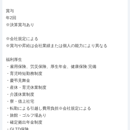
賞与

年2回

※決算賞与あり

※会社規定による

※賞与や昇給は会社業績または個人の能力により異なる

福利厚生

・雇用保険、労災保険、厚生年金、健康保険:完備

・育児時短勤務制度

・慶弔見舞金

・産休・育児休業制度

・介護休業制度

・寮・借上社宅

・転勤による引越し費用負担※会社規定による

・旅館・ゴルフ場あり

・確定拠出年金制度

・GLTD保険
