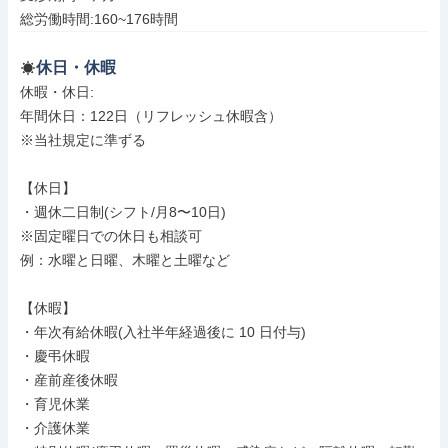
総労働時間:160~176時間
休日・休暇
休暇・休日: 

年間休日：122日（リフレッシュ休暇含）

※当社規定に準ずる

【休日】

・週休二日制(シフト/月8〜10日)

※固定曜日での休日も相談可

例：水曜と日曜、木曜と土曜など

【休暇】

・年次有給休暇(入社半年経過後に 10 日付与)

・慶弔休暇

・産前産後休暇

・育児休業

・介護休業
