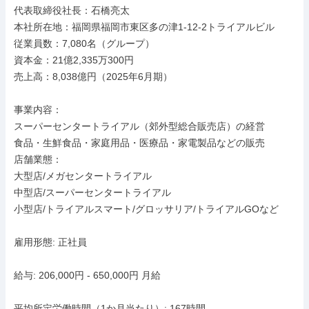
代表取締役社長：石橋亮太

本社所在地：福岡県福岡市東区多の津1-12-2トライアルビル

従業員数：7,080名（グループ）

資本金：21億2,335万300円

売上高：8,038億円（2025年6月期）

事業内容：

スーパーセンタートライアル（郊外型総合販売店）の経営

食品・生鮮食品・家庭用品・医療品・家電製品などの販売

店舗業態：

大型店/メガセンタートライアル

中型店/スーパーセンタートライアル

小型店/トライアルスマート/グロッサリア/トライアルGOなど

雇用形態: 正社員

給与: 206,000円 - 650,000円 月給

平均所定労働時間（1か月当たり）: 167時間