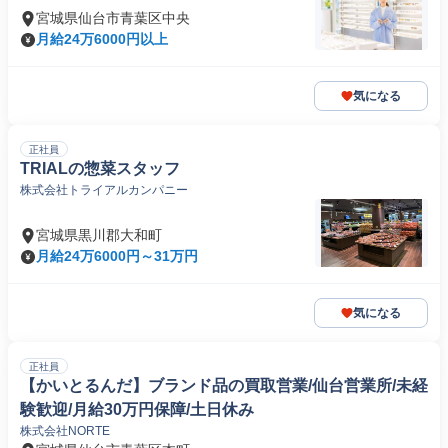
宮城県仙台市青葉区中央
月給24万6000円以上
気になる
正社員
TRIALの惣菜スタッフ
株式会社トライアルカンパニー
宮城県黒川郡大和町
月給24万6000円～31万円
気になる
正社員
【かいとるんだ】ブランド品の買取営業/仙台営業所/未経
験歓迎/月給30万円保障/土日休み
株式会社NORTE