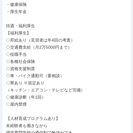
・健康保険

・厚生年金

待遇・福利厚生

【福利厚生】

◇昇給あり（見習者は年4回の考査）

◇交通費支給（月2万5000円まで）

◇役職手当

◇各種社会保険

◇資格支援制度

◇車・バイク通勤可（要相談）

◇寮あり ※規定あり

（キッチン・エアコン・テレビなど完備）

◇健康診断（年1回）

◇屋内禁煙

【人材育成プログラムあり】

未経験者も働きながら

理容専門学校の通信制で勉強ができ、
