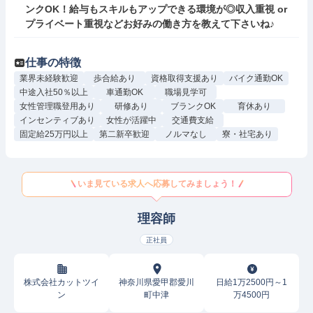
ンクOK！給与もスキルもアップできる環境が◎収入重視 or 
プライベート重視などお好みの働き方を教えて下さいね♪
仕事の特徴
業界未経験歓迎
歩合給あり
資格取得支援あり
バイク通勤OK
中途入社50％以上
車通勤OK
職場見学可
女性管理職登用あり
研修あり
ブランクOK
育休あり
インセンティブあり
女性が活躍中
交通費支給
固定給25万円以上
第二新卒歓迎
ノルマなし
寮・社宅あり
いま見ている求人へ応募してみましょう！
理容師
正社員
株式会社カットツイ
神奈川県愛甲郡愛川
日給1万2500円～1
ン
町中津
万4500円