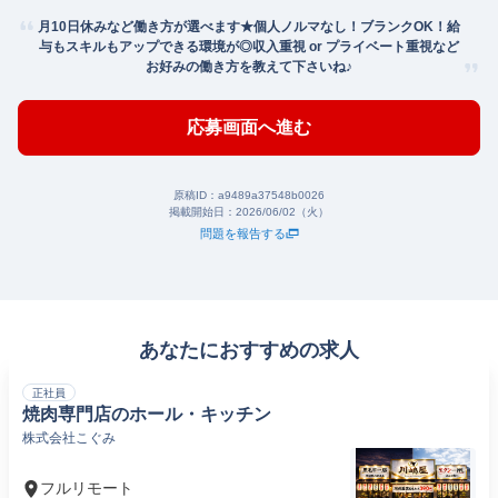
月10日休みなど働き方が選べます★個人ノルマなし！ブランクOK！給
与もスキルもアップできる環境が◎収入重視 or プライベート重視など
お好みの働き方を教えて下さいね♪
応募画面へ進む
原稿ID：
a9489a37548b0026
掲載開始日：
2026/06/02（火）
問題を報告する
あなたにおすすめの求人
正社員
焼肉専門店のホール・キッチン
株式会社こぐみ
フルリモート