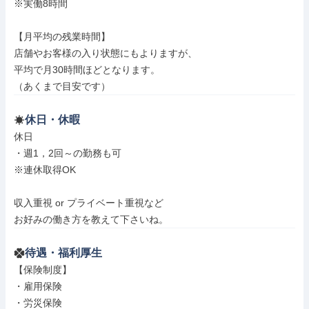
※実働8時間

【月平均の残業時間】

店舗やお客様の入り状態にもよりますが、

平均で月30時間ほどとなります。

（あくまで目安です）
休日・休暇
休日

・週1，2回～の勤務も可

※連休取得OK

収入重視 or プライベート重視など

お好みの働き方を教えて下さいね。
待遇・福利厚生
【保険制度】

・雇用保険

・労災保険
