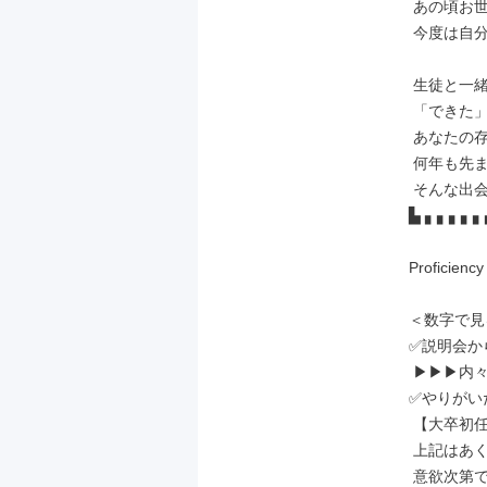
 あの頃お世話になった塾の先生のように

 今度は自分がなってみたい―。

 生徒と一緒に目標を追いかけ、

 「できた」の瞬間に立ち会う。

 あなたの存在が子どもたちの記憶に

 何年も先まで残るような、

 そんな出会いが生まれる仕事です。

▙ ▖▖▖▖▖
Proficiency
＜数字で見
✅説明会か
 ▶▶▶内々定まで最短2週間！

✅やりがい
 【大卒初任給：月給30万4000円！】

 上記はあくまで通過点に過ぎません！

 意欲次第でどんどん昇給も目指せます！
