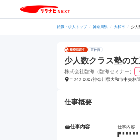
転職・求人トップ
/
神奈川県
/
大和市
/
少人
正社員
少人数クラス塾の文
株式会社臨海（臨海セミナー）
〒242-0007神奈川県大和市中央林
仕事概要
仕事内容
仕事内容

▛▝▝▝▝▝