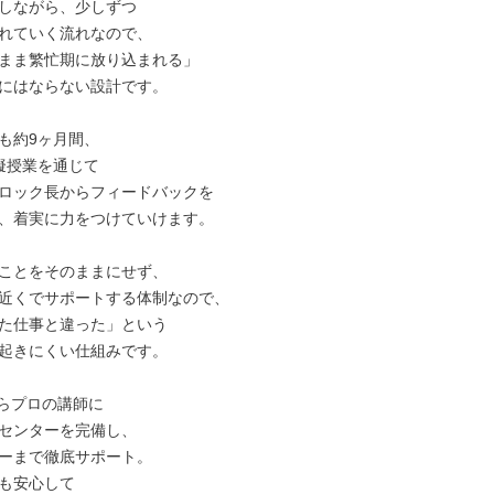
しながら、少しずつ

れていく流れなので、

まま繁忙期に放り込まれる」

にはならない設計です。

も約9ヶ月間、

擬授業を通じて

ロック長からフィードバックを

、着実に力をつけていけます。

ことをそのままにせず、

近くでサポートする体制なので、

た仕事と違った」という

起きにくい仕組みです。

らプロの講師に

センターを完備し、

ーまで徹底サポート。

も安心して
