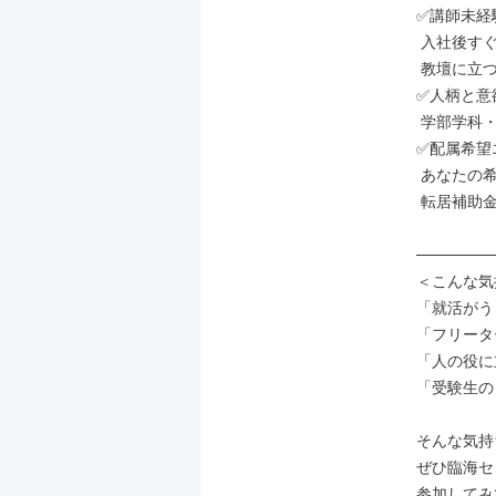
✅講師未経
 入社後すぐに研修がスタート。いきなり

 教壇に立つ、なんてことはありません。

✅人柄と意
 学部学科・就活の空白期間は問いません。

✅配属希望エ
 あなたの希望エリアで働けます！

 転居補助金・住宅手当も完備！

───────
＜こんな気
「就活がう
「フリータ
「人の役に
「受験生の
そんな気持
ぜひ臨海セ
参加してみ