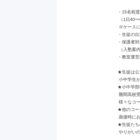
・15名程度
 （1日40〜60分×3〜5コマ）

 ※ケースにより変動あり

・生徒の出
・保護者対応
 （入塾案内・懇談会・進路相談など）

・教室運営
★生徒は公
 小中学生が中心となります。

★小中学部
 難関高校受験科、大学受験科など、

 様々なコースも。

★他のコー
 面接時にお教えください◎

★生徒たち
 やりがいのある仕事です！
