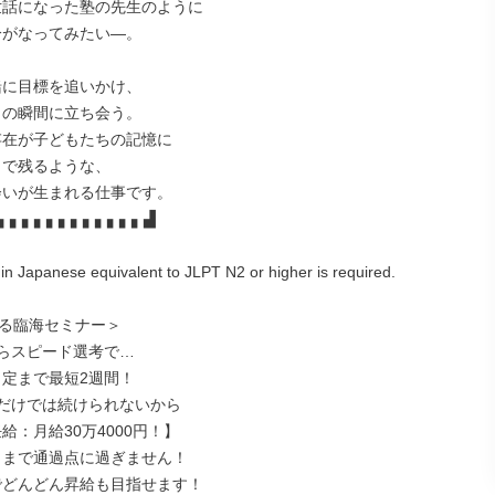
▖▖▖▖▖▖▖▖▖▖▖▖▟

 in Japanese equivalent to JLPT N2 or higher is required.

る臨海セミナー＞

らスピード選考で…

だけでは続けられないから
