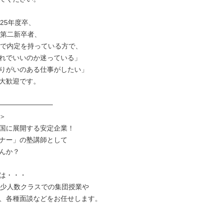
25年度卒、

第二新卒者、

卒で内定を持っている方で、

れでいいのか迷っている」

りがいのある仕事がしたい」

大歓迎です。

───────────



国に展開する安定企業！

ナー」の塾講師として

んか？

は・・・

の少人数クラスでの集団授業や

、各種面談などをお任せします。
