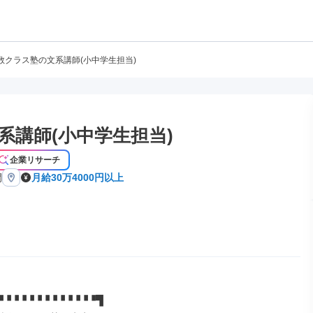
数クラス塾の文系講師(小中学生担当)
系講師(小中学生担当)
企業リサーチ
間
月給30万4000円以上
▝▝▝▝▝▝▝▝▝▝▝▝▝▜
