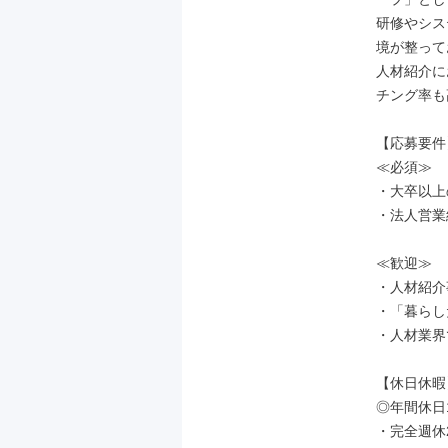
研修やシス
境が整って
人材紹介に
チング率も
【応募要件】
≪必須≫

・大卒以上
・法人営業
≪歓迎≫

・人材紹介
・「暮らし
・人材業界
【休日休暇】
◎年間休日1
・完全週休