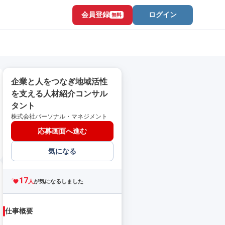
会員登録
ログイン
無料
企業と人をつなぎ地域活性
を支える人材紹介コンサル
タント
株式会社パーソナル・マネジメント
応募画面へ進む
気になる
17
人
が気になるしました
仕事概要