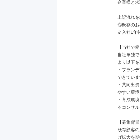
企業様と求
上記流れを
◎既存のお
※入社1年
【当社で働
当社単独で
より以下を
・ブランデ
できていま
・共同出資
やすい環境
・育成環境
るコンサル
【募集背景】
既存顧客の
げ拡大を期