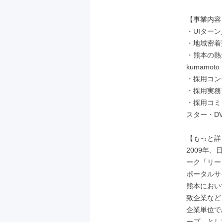
【事業内容】
・UIター
・地域密着
・熊本の熱量
kumamo
・採用コン
・採用実務
・採用コミ
スター・DV
【もっと詳
2009年
ーク「リー
ポータルサイト
熊本におい
致企業など
企業単位で
ープ」とし