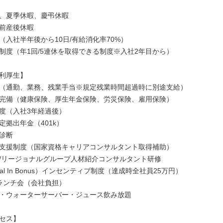
、夏季休暇、慶弔休暇

前産後休暇

（入社半年後から10日/有給消化率70%）

制度（年1回/5連休を取得できる制度※入社2年目から）

利厚生】

（通勤、業務、残業手当※規定残業時間超過時に別途支給）

完備（健康保険、厚生年金保険、労災保険、雇用保険）

度（入社3年経過後）

拠出年金（401k）

診断

支援制度（国家資格キャリアコンサルタント取得補助）

/リージョナルグループ人材紹介コンサルタント研修

oal In Bonus）インセンティブ制度（達成時全社員25万円）

ランチ会（会社負担）

・ウォーターサーバー・ジュース飲み放題

セス】
