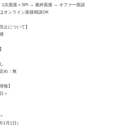
 1次面接＋SPI → 最終面接 → オファー面談

はオンライン面接相談OK

防止について】







定め：無

情報】

日＞



年1月1日）
