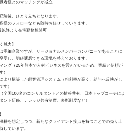
職者様とのマッチングが成立

経験後、ひとり立ちとなります。

客様のフォローなども随時お任せしていきます。

後以降より在宅勤務相談可

く魅力】

は零細企業ですが、リージョナルメンバーカンパニーであることに
享受し、切磋琢磨できる環境を整えております。

ィング（25年熊本で人材ビジネスを営んでいるため、実績と信頼が
す）

により構築した顧客管理システム（粗利率が高く、給与へ反映がし
です）

（全国100名のコンサルタントとの情報共有、日本トップコーチによ
タント研修、ナレッジ共有制度、表彰制度など）



深耕を想定しつつ、新たなクライアント接点を持つことでの売り上
待しています。
