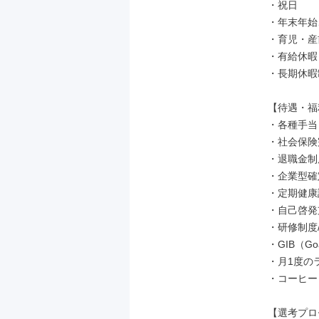
・祝日

・年末年始
・育児・産
・有給休暇
・長期休暇
【待遇・福
・各種手当
・社会保険
・退職金制
・企業型確定
・定期健康
・自己啓発
・研修制度
・GIB（G
・月1度の
・コーヒー
【選考プロ