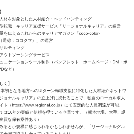


ン人材を対象とした人材紹介・ヘッドハンティング

型転職・キャリア支援サービス「リージョナルキャリア」の運営

を伝えるこれからのキャリアマガジン「coco-color-
to（通称：ココクマ）」の運営

サルティング

アウトソーシングサービス

ュニケーションツール制作（パンフレット・ホームページ・DM・ポ
Dなど）

しく】

、日本初となる地方へのUIターン転職支援に特化した人材紹介ネットワ
ジョナルキャリア」の立上げに携わることで、独自のローカル求人
（https://www.regional.co.jp）にて安定的な人員調達が可能。

ては16年の実績と信頼を得ている企業です。（熊本地場、大手、誘
良質な保有案件あり）

みると小規模に感じられるかもしれませんが、「リージョナルグル
て全国で協力し合っていることもあり、
