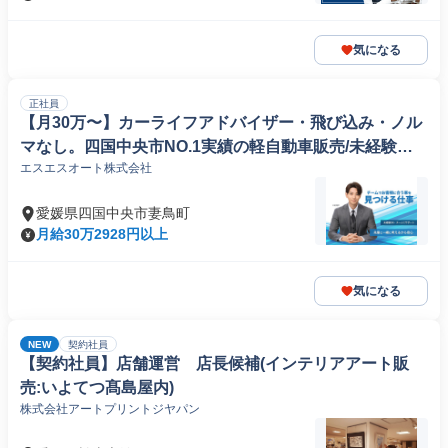
気になる
正社員
【月30万〜】カーライフアドバイザー・飛び込み・ノル
マなし。四国中央市NO.1実績の軽自動車販売/未経験か
エスエスオート株式会社
ら年500万可」
愛媛県四国中央市妻鳥町
月給30万2928円以上
気になる
NEW
契約社員
【契約社員】店舗運営 店長候補(インテリアアート販
売:いよてつ髙島屋内)
株式会社アートプリントジヤパン