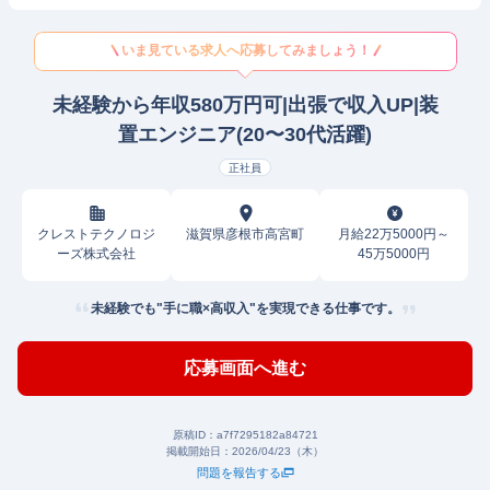
いま見ている求人へ応募してみましょう！
未経験から年収580万円可|出張で収入UP|装
置エンジニア(20〜30代活躍)
正社員
クレストテクノロジ
滋賀県彦根市高宮町
月給22万5000円～
ーズ株式会社
45万5000円
未経験でも"手に職×高収入"を実現できる仕事です。
応募画面へ進む
原稿ID：
a7f7295182a84721
掲載開始日：
2026/04/23（木）
問題を報告する