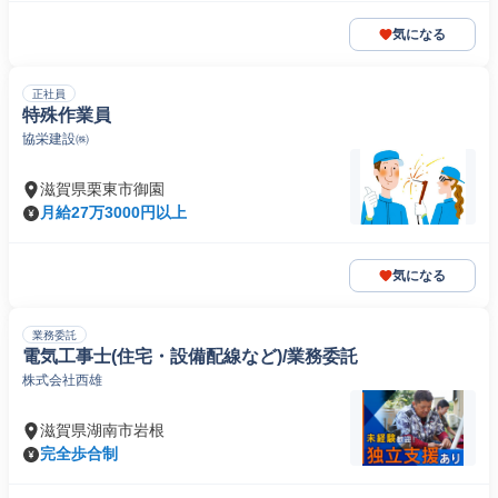
気になる
正社員
特殊作業員
協栄建設㈱
滋賀県栗東市御園
月給27万3000円以上
気になる
業務委託
電気工事士(住宅・設備配線など)/業務委託
株式会社西雄
滋賀県湖南市岩根
完全歩合制