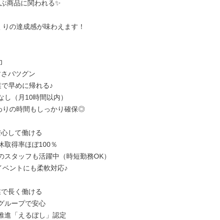
並ぶ商品に関われる✨

づくりの達成感が味わえます！



すさバツグン

終業で早めに帰れる♪

なし（月10時間以内）

終わりの時間もしっかり確保◎

安心して働ける

休取得率ほぼ100％

中のスタッフも活躍中（時短勤務OK）

イベントにも柔軟対応♪

業で長く働ける

グループで安心

躍推進「えるぼし」認定
