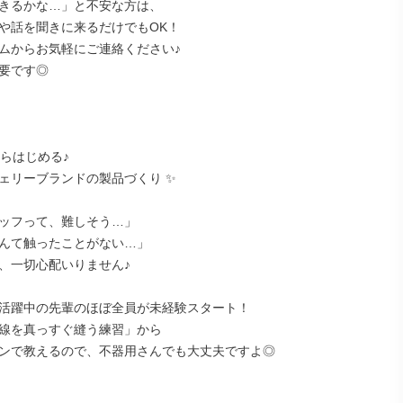
きるかな…」と不安な方は、

や話を聞きに来るだけでもOK！

ムからお気軽にご連絡ください♪

要です◎

らはじめる♪

ェリーブランドの製品づくり ✨

ッフって、難しそう…」

んて触ったことがない…」

、一切心配いりません♪

活躍中の先輩のほぼ全員が未経験スタート！

線を真っすぐ縫う練習」から

ンで教えるので、不器用さんでも大丈夫ですよ◎
