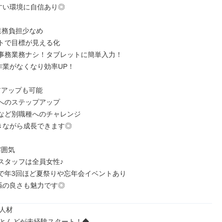
すい環境に自信あり◎

業務負担少なめ

ットで目標が見える化

の事務業務ナシ！タブレットに簡単入力！

作業がなくなり効率UP！

アアップも可能

ーへのステップアップ

理など別職種へのチャレンジ

働きながら成長できます◎

囲気

スタッフは全員女性♪

担で年3回ほど夏祭りや忘年会イベントあり

関係の良さも魅力です◎
人材

とんどが未経験スタート！◆
