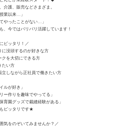
、介護、販売などさまざま。

授業以来…」

てやったことがない…」

も、今ではバリバリ活躍しています！

にピッタリ！／

りに没頭するのが好きな方

ークを大切にできる方

たい方

両立しながら正社員で働きたい方

イルが好き」

リー作りを趣味でやってる」

保育園グッズで裁縫経験がある」

もピッタリです★

囲気をのぞいてみませんか？／
