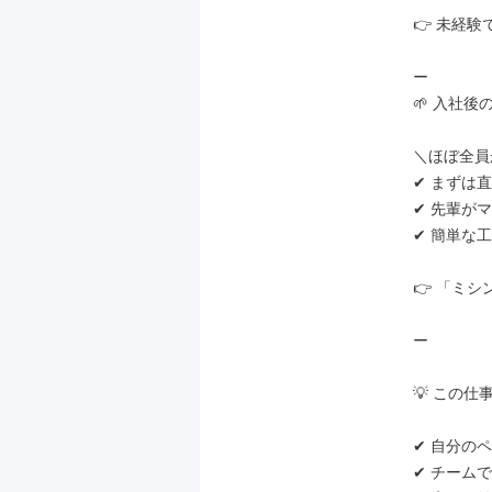
👉 未経
ー

🌱 入社後の
＼ほぼ全員
✔ まずは
✔ 先輩が
✔ 簡単な
👉 「ミシ
ー

💡 この仕事
✔ 自分の
✔ チームで