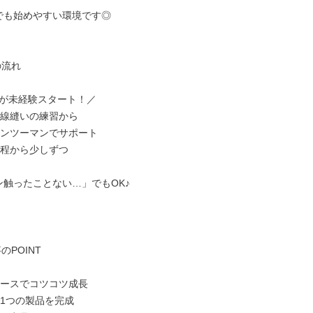
験でも始めやすい環境です◎

流れ

が未経験スタート！／

直線縫いの練習から

マンツーマンでサポート

工程から少しずつ

ン触ったことない…」でもOK♪

のPOINT

ペースでコツコツ成長

1つの製品を完成
