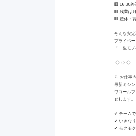
🟥 16:
🟥 残業は
🟥 産休・
そんな安定
プライベー
「一生モノ
 ◇ ◇ ◇

🪡 お仕事内
最新ミシン
ワコールブ
せします。

✔ チーム
✔ いきな
✔ モクモク