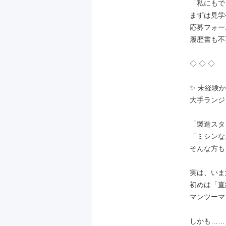
「私にもで
まずは見学
応募フォー
履歴書も不
◇ ◇ ◇

✨ 未経験か
大手ランジ
「製造スタ
「ミシンな
そんな方も
実は、いま
初めは「直
マンツーマ
しかも……
