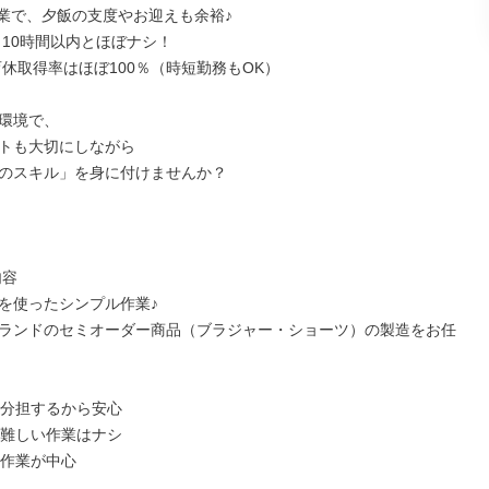
30終業で、夕飯の支度やお迎えも余裕♪

月10時間以内とほぼナシ！

育休取得率はほぼ100％（時短勤務もOK）

環境で、

トも大切にしながら

のスキル」を身に付けませんか？

容

を使ったシンプル作業♪

ランドのセミオーダー商品（ブラジャー・ショーツ）の製造をお任
で分担するから安心

り難しい作業はナシ

作業が中心
