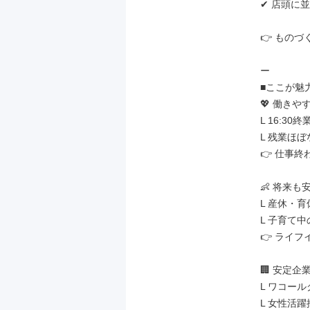
✔ 店頭に
👉 もの
ー

■ここが魅力
💖 働きや
L 16:30
L 残業ほぼ
👉 仕事
👶 将来も
L 産休・育
L 子育て
👉 ライフ
🏢 安定企
L ワコール
L 女性活