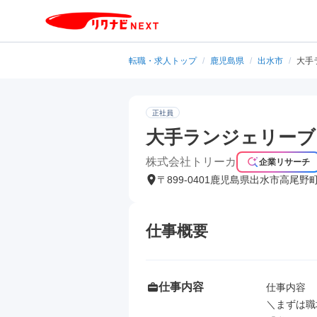
転職・求人トップ
/
鹿児島県
/
出水市
/
大手
正社員
大手ランジェリーブ
株式会社トリーカ
企業リサーチ
〒899-0401鹿児島県出水市高尾野
仕事概要
仕事内容
仕事内容

＼まずは職