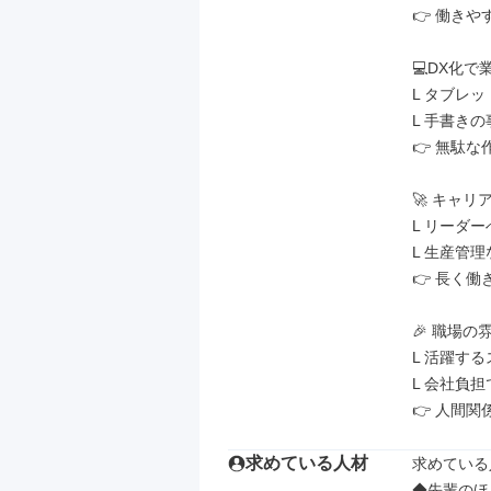
👉 働きや
💻DX化で
L タブレ
L 手書き
👉 無駄な
🚀 キャリ
L リーダ
L 生産管
👉 長く
🎉 職場の雰
L 活躍する
L 会社負
👉 人間
求めている人材
求めている
◆先輩のほ