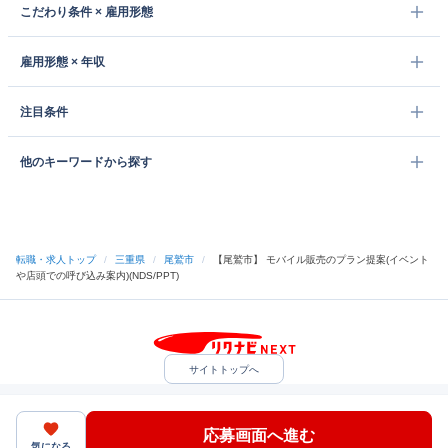
こだわり条件 × 雇用形態
雇用形態 × 年収
注目条件
他のキーワードから探す
転職・求人トップ
/
三重県
/
尾鷲市
/
【尾鷲市】 モバイル販売のプラン提案(イベント
や店頭での呼び込み案内)(NDS/PPT)
サイトトップへ
中途採用をご検討の企業様
利用規約・プライバシーポリシー
サイトマップ
ヘルプ・お問い合わせ
応募画面へ進む
（C）Indeed Inc.
気になる