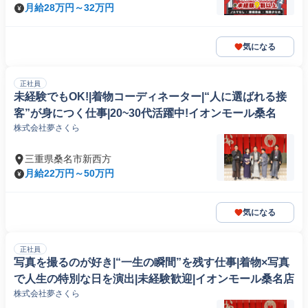
月給28万円～32万円
気になる
正社員
未経験でもOK!|着物コーディネーター|“人に選ばれる接
客”が身につく仕事|20~30代活躍中!イオンモール桑名
株式会社夢さくら
三重県桑名市新西方
月給22万円～50万円
気になる
正社員
写真を撮るのが好き|“一生の瞬間”を残す仕事|着物×写真
で人生の特別な日を演出|未経験歓迎|イオンモール桑名店
株式会社夢さくら