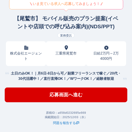
いま見ている求人へ応募してみましょう！
【尾鷲市】 モバイル販売のプラン提案(イベ
ントや店頭での呼び込み案内)(NDS/PPT)
業務委託
株式会社エージェン
三重県尾鷲市
日給2万円～2万
ト
4000円
土日のみOK！｜月6日-8日から可／副業フリーランスで稼ぐ／20代・
30代活躍中！／直行直帰OK！／WワークOK！／経験者歓迎
応募画面へ進む
原稿ID：
a658d0232695e669
掲載開始日：
2025/12/03（水）
問題を報告する