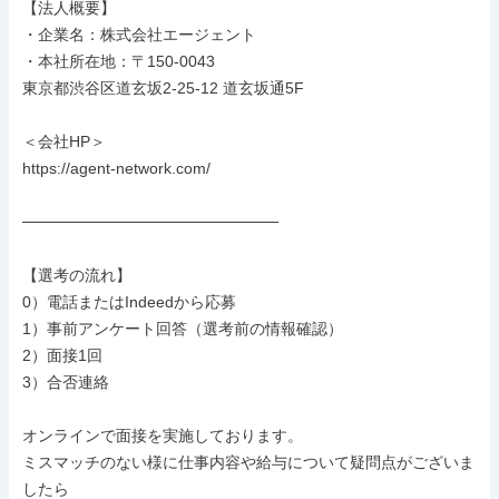
【法人概要】

・企業名：株式会社エージェント

・本社所在地：〒150-0043

東京都渋谷区道玄坂2-25-12 道玄坂通5F

＜会社HP＞

https://agent-network.com/

───────────────────────

【選考の流れ】

0）電話またはIndeedから応募

1）事前アンケート回答（選考前の情報確認）

2）面接1回

3）合否連絡

オンラインで面接を実施しております。

ミスマッチのない様に仕事内容や給与について疑問点がございま
したら
