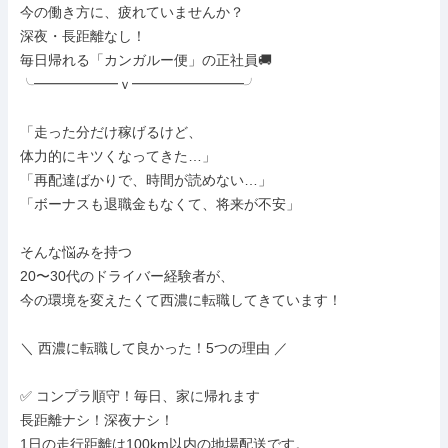
今の働き方に、疲れていませんか？

深夜・長距離なし！

毎日帰れる「カンガルー便」の正社員🚚

╰━━━━━━ｖ━━━━━━━━╯

「走った分だけ稼げるけど、

体力的にキツくなってきた…」

「再配達ばかりで、時間が読めない…」

「ボーナスも退職金もなくて、将来が不安」

そんな悩みを持つ

20〜30代のドライバー経験者が、

今の環境を変えたくて西濃に転職してきています！

＼ 西濃に転職して良かった！5つの理由 ／

✅ コンプラ順守！毎日、家に帰れます

長距離ナシ！深夜ナシ！

1日の走行距離は100km以内の地場配送です。
