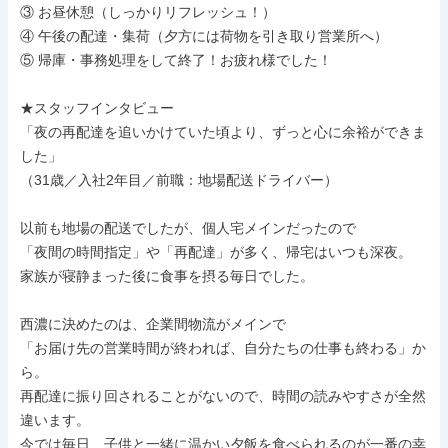
③ お昼休憩（しっかりリフレッシュ！）

④ 午後の配達・集荷（夕方には荷物を引き取り営業所へ）

⑤ 帰庫・事務処理をして終了！お疲れ様でした！

★スタッフインタビュー

「夜の再配達を追いかけていた頃より、ずっと心に余裕ができま
した」

（31歳／入社2年目／前職：地場配送ドライバー）

以前も地場の配送でしたが、個人宅メインだったので

「夜間の時間指定」や「再配達」が多く、帰宅はいつも深夜。

家族が寝静まった後に食事を摂る毎日でした。

西濃に決めたのは、企業間物流がメインで

「お届け先の営業時間が終われば、自分たちの仕事も終わる」か
ら。

再配達に振り回されることがないので、時間の読みやすさが全然
違います。

今では毎日、子供と一緒に温かい夕飯を食べられるのが一番の幸