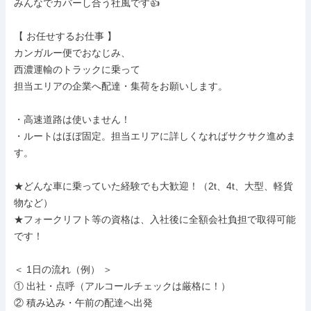
みんなでカバーし合う社風です👍

【 お任せするお仕事 】

カンガルー便でおなじみ、

西濃運輸のトラックに乗って

担当エリアの企業へ配達・集荷をお願いします。

・高速道路は使いません！

・ルートはほぼ固定。担当エリアに詳しくなればサクサク進めま
す。

★どんな車に乗っていた経験でも大歓迎！（2t、4t、大型、軽貨
物など）

★フォークリフト等の資格は、入社後に全額会社負担で取得可能
です！

＜ 1日の流れ（例） ＞

① 出社・点呼（アルコールチェックは厳格に！）

② 積み込み・午前の配達へ出発
