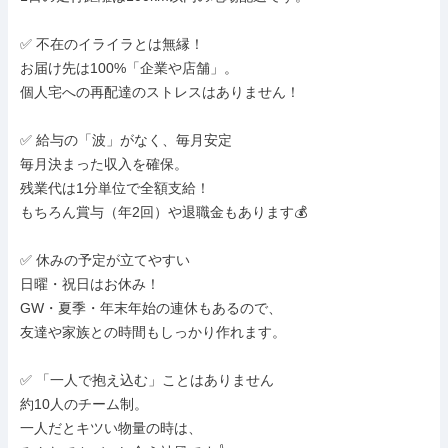
✅ 不在のイライラとは無縁！

お届け先は100%「企業や店舗」。

個人宅への再配達のストレスはありません！

✅ 給与の「波」がなく、毎月安定

毎月決まった収入を確保。

残業代は1分単位で全額支給！

もちろん賞与（年2回）や退職金もあります💰

✅ 休みの予定が立てやすい

日曜・祝日はお休み！

GW・夏季・年末年始の連休もあるので、

友達や家族との時間もしっかり作れます。

✅ 「一人で抱え込む」ことはありません

約10人のチーム制。

一人だとキツい物量の時は、
