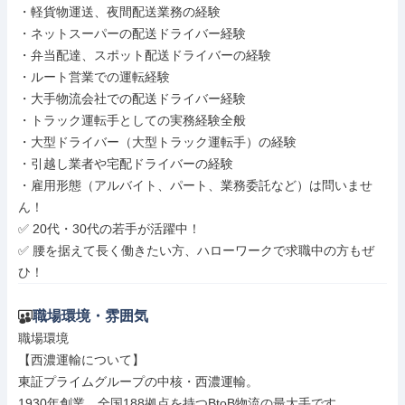
・軽貨物運送、夜間配送業務の経験

・ネットスーパーの配送ドライバー経験

・弁当配達、スポット配送ドライバーの経験

・ルート営業での運転経験

・大手物流会社での配送ドライバー経験

・トラック運転手としての実務経験全般

・大型ドライバー（大型トラック運転手）の経験

・引越し業者や宅配ドライバーの経験

・雇用形態（アルバイト、パート、業務委託など）は問いませ
ん！

✅ 20代・30代の若手が活躍中！

✅ 腰を据えて長く働きたい方、ハローワークで求職中の方もぜ
ひ！
職場環境・雰囲気
職場環境

【西濃運輸について】

東証プライムグループの中核・西濃運輸。

1930年創業、全国188拠点を持つBtoB物流の最大手です。
