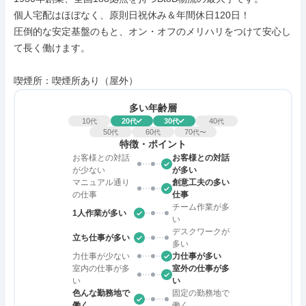
個人宅配はほぼなく、原則日祝休み＆年間休日120日！

圧倒的な安定基盤のもと、オン・オフのメリハリをつけて安心し
て長く働けます。

喫煙所：喫煙所あり（屋外）
多い年齢層
10
20
30
40
代
代
代
代
50
60
70
代
代
代〜
特徴・ポイント
お客様との対話
お客様との対話
が少ない
が多い
マニュアル通り
創意工夫の多い
の仕事
仕事
チーム作業が多
1人作業が多い
い
デスクワークが
立ち仕事が多い
多い
力仕事が少ない
力仕事が多い
室内の仕事が多
室外の仕事が多
い
い
色んな勤務地で
固定の勤務地で
働く
働く