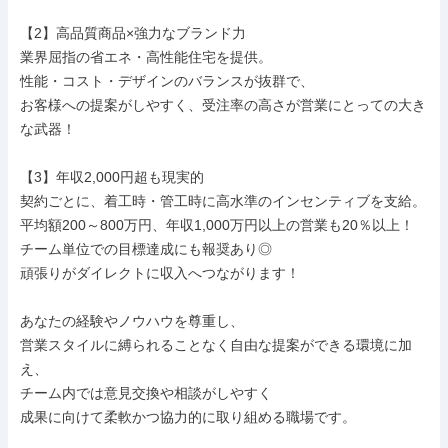
【2】高品質商品×強力なブランド力

業界屈指の省エネ・高性能住宅を提供。

性能・コスト・デザインのバランスが抜群で、

お客様への提案がしやすく、受注率の高さが営業にとっての大き
な武器！

【3】年収2,000円超も現実的

契約ごとに、着工時・管工時に高水準のインセンティブを支給。

平均額200～800万円、年収1,000万円以上の営業も20％以上！

チーム単位での目標達成にも報奨あり◎

頑張りがダイレクトに収入へつながります！

あなたの経験やノウハウを尊重し、

営業スタイルに縛られることなく自由な提案ができる環境に加
え、

チーム内では意見交換や相談がしやすく

成果に向けて柔軟かつ協力的に取り組める職場です。
