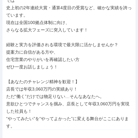
では

史上初の2年連続大賞・通算4度目の受賞など、確かな実績を誇っ
ています。

現在は全国100拠点体制に向け、

さらなる拡大フェーズに突入しています！

経験と実力を評価される環境で最大限に活かしませんか？

提案力に自信がある方や、

住宅営業のやりがいを再確認したい方

ぜひ一度お話しましょう！

【あなたのチャレンジ精神を歓迎！】

店長では年収3,060万円の実績あり！

ただ“働く”だけでは物足りない…そんなあなたへ。

意欲ひとつでチャンスを掴み、店長として年収3,060万円を実現
した社員も！

“やってみたい”を“やってよかった”に変える舞台がここにありま
す。