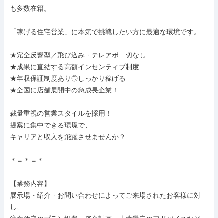
も多数在籍。

「稼げる住宅営業」に本気で挑戦したい方に最適な環境です。

★完全反響型／飛び込み・テレアポ一切なし

★成果に直結する高額インセンティブ制度

★年収保証制度あり◎しっかり稼げる

★全国に店舗展開中の急成長企業！

裁量重視の営業スタイルを採用！

提案に集中できる環境で、

キャリアと収入を飛躍させませんか？

＊＝＊＝＊

【業務内容】

展示場・紹介・お問い合わせによってご来場されたお客様に対
し、
