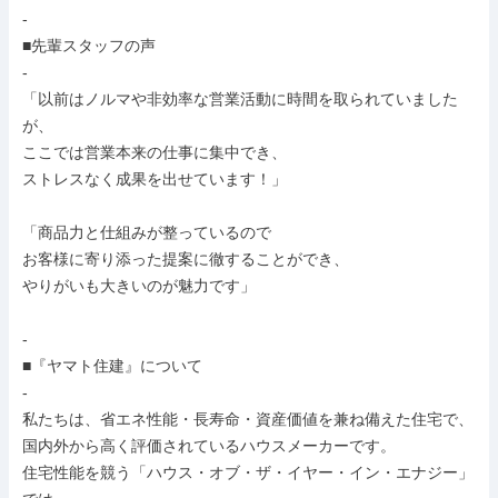
-

■先輩スタッフの声

-

「以前はノルマや非効率な営業活動に時間を取られていました
が、

ここでは営業本来の仕事に集中でき、

ストレスなく成果を出せています！」

「商品力と仕組みが整っているので

お客様に寄り添った提案に徹することができ、

やりがいも大きいのが魅力です」

-

■『ヤマト住建』について

-

私たちは、省エネ性能・長寿命・資産価値を兼ね備えた住宅で、

国内外から高く評価されているハウスメーカーです。

住宅性能を競う「ハウス・オブ・ザ・イヤー・イン・エナジー」