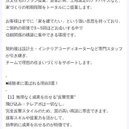
注文住宅のプラン提案、資金計画、土地選定のアドバイスなど、

家づくりの初期段階をトータルにご提案します。

お客様はすでに「家を建てたい」という強い意思を持っており、

ご契約の前後で3～5回ほどお会いする中で

信頼関係の構築に集中できる環境です。

契約後は設計士・インテリアコーディネーターなど専門スタッフ
が引き継ぎ、

チームで理想の住まいづくりをサポートします。

-

■経験者に選ばれる理由3選！

-

【1】無理なく成果を出せる”反響営業”

飛び込み・テレアポは一切なし。

完全反響スタイルのため、質の高い商談に専念できます。

接客スキルや提案力を活かして、

効率的に成果を出せるのが特徴です。
