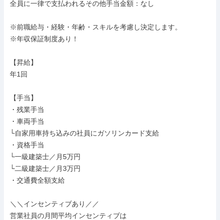
全員に一律で支払われるその他手当金額：なし

※前職給与・経験・年齢・スキルを考慮し決定します。

※年収保証制度あり！

【昇給】

年1回

【手当】

・残業手当

・車両手当

└自家用車持ち込みの社員にガソリンカード支給

・資格手当

└一級建築士／月5万円

└二級建築士／月3万円

・交通費全額支給

＼＼インセンティブあり／／

営業社員の月間平均インセンティブは
