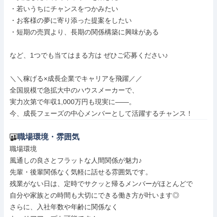
・若いうちにチャンスをつかみたい

・お客様の夢に寄り添った提案をしたい

・短期の売買より、長期の関係構築に興味がある

など、1つでも当てはまる方は ぜひご応募ください♪

＼＼稼げる×成長企業でキャリアを飛躍／／

全国規模で急拡大中のハウスメーカーで、

実力次第で年収1,000万円も現実に――。

今、成長フェーズの中心メンバーとして活躍するチャンス！
職場環境・雰囲気
職場環境

風通しの良さとフラットな人間関係が魅力♪

先輩・後輩関係なく気軽に話せる雰囲気です。

残業がない日は、定時でサクッと帰るメンバーがほとんどで

自分や家族との時間も大切にできる働き方が叶います◎

さらに、入社年数や年齢に関係なく
