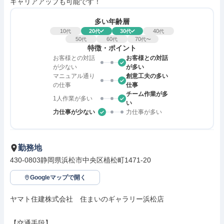
キャリアアップも可能です！
多い年齢層
10
20
30
40
代
代
代
代
50
60
70
代
代
代〜
特徴・ポイント
お客様との対話
お客様との対話
が少ない
が多い
マニュアル通り
創意工夫の多い
の仕事
仕事
チーム作業が多
1人作業が多い
い
力仕事が少ない
力仕事が多い
勤務地
430-0803静岡県浜松市中央区植松町1471-20
Googleマップで開く
ヤマト住建株式会社　住まいのギャラリー浜松店

【交通手段】
