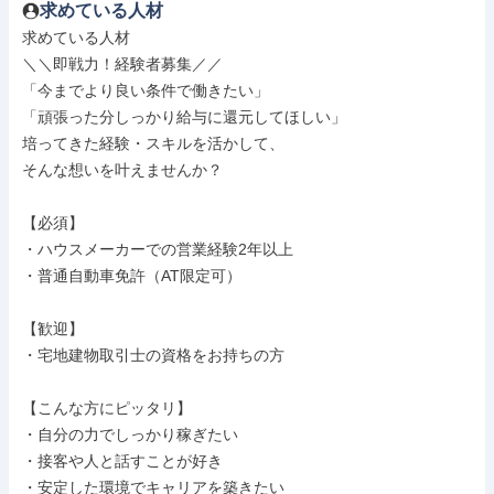
求めている人材
求めている人材

＼＼即戦力！経験者募集／／

「今までより良い条件で働きたい」

「頑張った分しっかり給与に還元してほしい」

培ってきた経験・スキルを活かして、

そんな想いを叶えませんか？

【必須】

・ハウスメーカーでの営業経験2年以上

・普通自動車免許（AT限定可）

【歓迎】

・宅地建物取引士の資格をお持ちの方

【こんな方にピッタリ】

・自分の力でしっかり稼ぎたい

・接客や人と話すことが好き

・安定した環境でキャリアを築きたい
