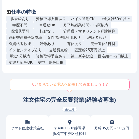
仕事の特徴
歩合給あり
資格取得支援あり
バイク通勤OK
中途入社50％以上
学歴不問
車通勤OK
月平均残業時間20時間以内
職場見学可
転勤なし
管理職・マネジメント経験歓迎
通勤交通費全額支給
女性管理職登用あり
経験者歓迎
有資格者歓迎
研修あり
育休あり
完全週休2日制
インセンティブあり
交通費支給
固定給25万円以上
駅近5分以内
資格取得手当あり
第二新卒歓迎
固定給35万円以上
友達と応募OK
髪型・髪色自由
いま見ている求人へ応募してみましょう！
注文住宅の完全反響営業(経験者募集)
正社員
ヤマト住建株式会社
〒430-0803静岡県
月給35万円～50万円
浜松市中央区植松町