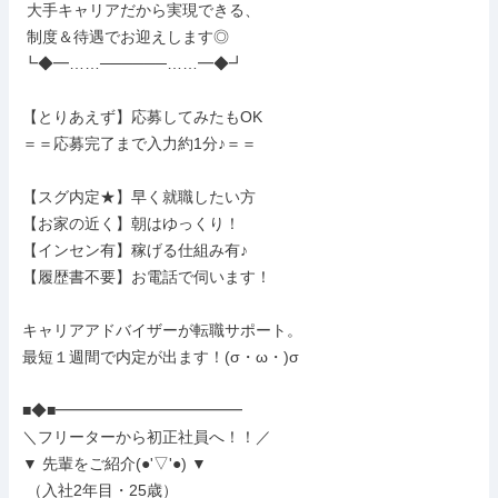
 大手キャリアだから実現できる、

 制度＆待遇でお迎えします◎

┗◆━……──────……━◆┛

【とりあえず】応募してみたもOK

＝＝応募完了まで入力約1分♪＝＝

【スグ内定★】早く就職したい方

【お家の近く】朝はゆっくり！

【インセン有】稼げる仕組み有♪

【履歴書不要】お電話で伺います！

キャリアアドバイザーが転職サポート。

最短１週間で内定が出ます！(σ・ω・)σ

■◆■━━━━━━━━━━━━

＼フリーターから初正社員へ！！／

▼ 先輩をご紹介(●'▽'●) ▼

 （入社2年目・25歳）
