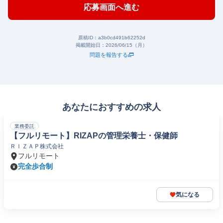
応募画面へ進む
原稿ID：
a3b0cd491b62252d
掲載開始日：
2026/06/15（月）
問題を報告する
あなたにおすすめの求人
業務委託
【フルリモート】RIZAPの管理栄養士・保健師
ＲＩＺＡＰ株式会社
フルリモート
完全歩合制
気になる