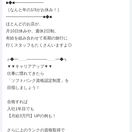
■◆■━━━━━━━

［なんと年の1/3がお休み！］

━━━━━━━━━■◆■

ほとんどのお店が、

月10日休みや、週休2日制。

有給を組み合わせて長期の旅行に

行くスタッフもたくさんいますよ◎

┏◆━……───────……━◆┓

 ▼▼キャリアアップ▼▼

 仕事に慣れてきたら

 「ソフトバンク資格認定制度」を

 目指しましょう！

 合格すれば

 入社1年目でも

 【月給3万円】UPの例も！

 さらに上のランクの資格取得で
