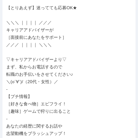
【とりあえず】迷ってても応募OK★

＼＼＼ ｜｜｜｜ ／／／

キャリアアドバイザーが

［面接前にあなたをサポート］

／／／ ｜｜｜｜ ＼＼＼

▽キャリアアドバイザーより▽

まず、私からお電話するので

転職のお手伝いをさせてください♪

＼(o´∀`)/（20代・女性）／

-

【プチ情報】

［好きな食べ物］エビフライ！

［趣味］ゲームで狩りに出ること

-

あなたの経歴に関するお話や

志望動機をブラッシュアップ！
