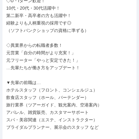
◇U・Iターン歓迎！

10代・20代・30代活躍中！

第二新卒・高卒者の方も活躍中！

経験よりも人柄重視の採用です◎

（ソフトバンクショップの資格に準ずる）

◇異業界からの転職者多数！

元営業「自分の時間がより充実！」

元フリーター「やっと安定できた！」

…先輩たちが働き方をアップデート！

▼先輩の前職は…

ホテルスタッフ（フロント、コンシェルジュ）

飲食店スタッフ（ホール、バーテンダー）

旅行業界（ツアーガイド、観光案内、空港案内）

アパレル、雑貨販売、カスタマーサポート

スパ・美容関連（エステ、インストラクター）

ブライダルプランナー、展示会のスタッフ など
