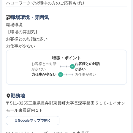
ハローワークで求職中の方のご応募もぜひ！
職場環境・雰囲気
職場環境

【職場の雰囲気】

お客様との対話は多い

力仕事が少ない
特徴・ポイント
お客様との対話
お客様との対話
が少ない
が多い
力仕事が少ない
力仕事が多い
勤務地
〒511-0255三重県員弁郡東員町大字長深字築田５１０‐１イオン
モール東員店内１Ｆ
Googleマップで開く