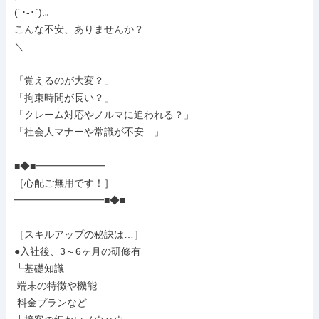
(´･-･`).｡

こんな不安、ありませんか？

＼

「覚えるのが大変？」

「拘束時間が長い？」

「クレーム対応やノルマに追われる？」

「社会人マナーや常識が不安…」

■◆■━━━━━━━

［心配ご無用です！］

━━━━━━━━━■◆■

［スキルアップの秘訣は…］

●入社後、3～6ヶ月の研修有

┗基礎知識

 端末の特徴や機能

 料金プランなど
