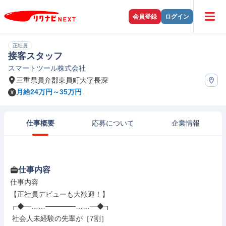
会員登録
ログイン
正社員
接客スタッフ
スマートツール株式会社
三重県員弁郡東員町大字長深
月給24万円～35万円
仕事概要
応募について
企業情報
仕事内容
仕事内容

【正社員デビューも大歓迎！】

┏◆━……──────……━◆┓

 社会人未経験の先輩が［7割］
