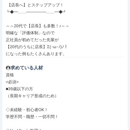
 【店長へ】とステップアップ！

┗◆━……───────……━◆┛

～～20代で【店長】も多数！♪～～

明確な「評価体制」なので

正社員が初めてだった先輩が

【20代のうちに店長】Σ(･ω･ﾉ)ﾉ！

になった例もたくさんあります。
求めている人材
資格

<必須>

■39歳以下の方

（長期キャリア形成のため）

◇未経験・初心者OK！

学歴不問・職歴・一切不問！
