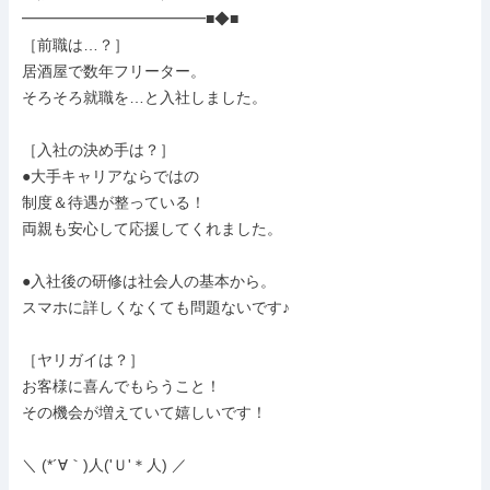
━━━━━━━━━━━━■◆■

［前職は…？］

居酒屋で数年フリーター。

そろそろ就職を…と入社しました。

［入社の決め手は？］

●大手キャリアならではの

制度＆待遇が整っている！

両親も安心して応援してくれました。

●入社後の研修は社会人の基本から。

スマホに詳しくなくても問題ないです♪

［ヤリガイは？］

お客様に喜んでもらうこと！

その機会が増えていて嬉しいです！

＼ (*´∀｀)人('Ｕ'＊人) ／
