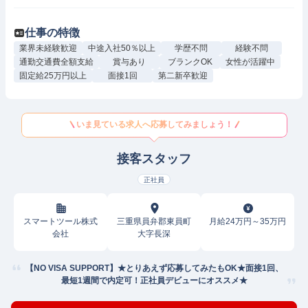
仕事の特徴
業界未経験歓迎
中途入社50％以上
学歴不問
経験不問
通勤交通費全額支給
賞与あり
ブランクOK
女性が活躍中
固定給25万円以上
面接1回
第二新卒歓迎
いま見ている求人へ応募してみましょう！
接客スタッフ
正社員
スマートツール株式
三重県員弁郡東員町
月給24万円～35万円
会社
大字長深
【NO VISA SUPPORT】★とりあえず応募してみたもOK★面接1回、
最短1週間で内定可！正社員デビューにオススメ★