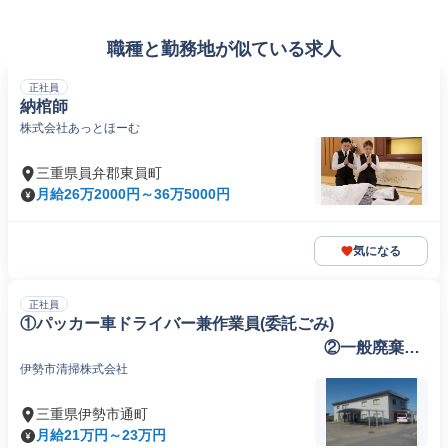
職種と勤務地が似ている求人
正社員
納棺師
株式会社あっとほーむ
三重県員弁郡東員町
月給26万2000円～36万5000円
気になる
正社員
①パッカー車ドライバー兼作業員(委託ごみ)
②一般廃棄物
伊勢市清掃株式会社
収集運搬作業員(浄化槽清掃作業員)
三重県伊勢市通町
月給21万円～23万円