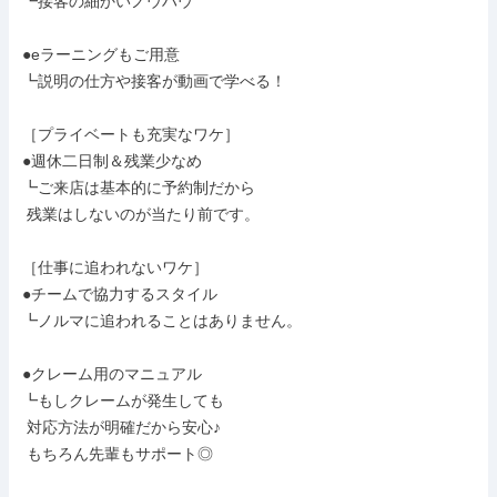
┗接客の細かいノウハウ

●eラーニングもご用意

┗説明の仕方や接客が動画で学べる！

［プライベートも充実なワケ］

●週休二日制＆残業少なめ

┗ご来店は基本的に予約制だから

 残業はしないのが当たり前です。

［仕事に追われないワケ］

●チームで協力するスタイル

┗ノルマに追われることはありません。

●クレーム用のマニュアル

┗もしクレームが発生しても

 対応方法が明確だから安心♪

 もちろん先輩もサポート◎
