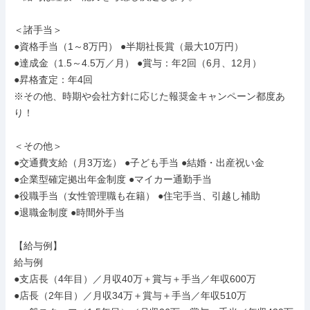
＜諸手当＞

●資格手当（1～8万円） ●半期社長賞（最大10万円）

●達成金（1.5～4.5万／月） ●賞与：年2回（6月、12月）

●昇格査定：年4回

※その他、時期や会社方針に応じた報奨金キャンペーン都度あ
り！

＜その他＞

●交通費支給（月3万迄） ●子ども手当 ●結婚・出産祝い⾦

●企業型確定拠出年⾦制度 ●マイカー通勤手当

●役職⼿当（⼥性管理職も在籍） ●住宅⼿当、引越し補助

●退職金制度 ●時間外手当

【給与例】

給与例

●支店長（4年目）／月収40万＋賞与＋手当／年収600万

●店長（2年目）／月収34万＋賞与＋手当／年収510万
