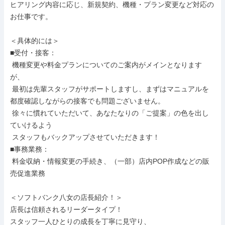
ヒアリング内容に応じ、新規契約、機種・プラン変更など対応の
お仕事です。

＜具体的には＞

■受付・接客：

 機種変更や料金プランについてのご案内がメインとなります
が、

 最初は先輩スタッフがサポートしますし、まずはマニュアルを
都度確認しながらの接客でも問題ございません。

 徐々に慣れていただいて、あなたなりの「ご提案」の色を出し
ていけるよう

 スタッフもバックアップさせていただきます！

■事務業務：

 料金収納・情報変更の手続き、（一部）店内POP作成などの販
売促進業務

＜ソフトバンク八女の店長紹介！＞

店長は信頼されるリーダータイプ！

スタッフ一人ひとりの成長を丁寧に見守り、
