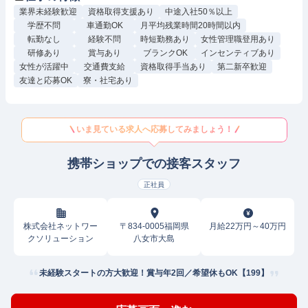
業界未経験歓迎
資格取得支援あり
中途入社50％以上
学歴不問
車通勤OK
月平均残業時間20時間以内
転勤なし
経験不問
時短勤務あり
女性管理職登用あり
研修あり
賞与あり
ブランクOK
インセンティブあり
女性が活躍中
交通費支給
資格取得手当あり
第二新卒歓迎
友達と応募OK
寮・社宅あり
いま見ている求人へ応募してみましょう！
携帯ショップでの接客スタッフ
正社員
株式会社ネットワー
〒834-0005福岡県
月給22万円～40万円
クソリューション
八女市大島
未経験スタートの方大歓迎！賞与年2回／希望休もOK【199】