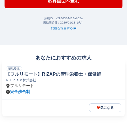
応募画面へ進む
原稿ID：
a2930384433ab52a
掲載開始日：
2026/01/13（火）
問題を報告する
あなたにおすすめの求人
業務委託
【フルリモート】RIZAPの管理栄養士・保健師
ＲＩＺＡＰ株式会社
フルリモート
完全歩合制
気になる