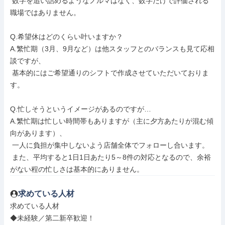
 数字を追い詰めるようなノルマはなく、数字だけで評価される
職場ではありません。

Q.希望休はどのくらい叶いますか？

A.繁忙期（3月、9月など）は他スタッフとのバランスも見て応相
談ですが、

 基本的にはご希望通りのシフトで作成させていただいておりま
す。

Q.忙しそうというイメージがあるのですが…

A.繁忙期は忙しい時間帯もありますが（主に夕方あたりが混む傾
向があります）、

 一人に負担が集中しないよう店舗全体でフォローし合います。

 また、平均すると1日1日あたり5～8件の対応となるので、余裕
がない程の忙しさは基本的にありません。
求めている人材
求めている人材

◆未経験／第二新卒歓迎！
