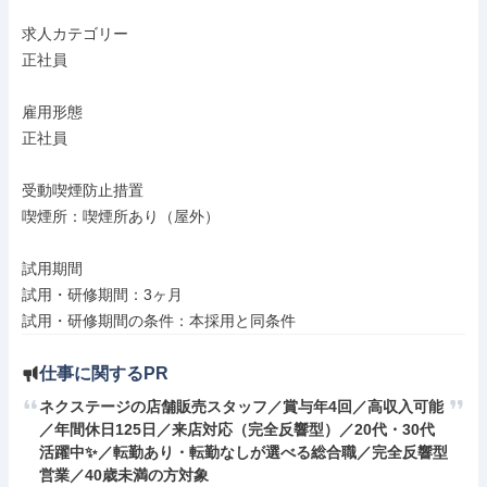
求人カテゴリー

正社員

雇用形態

正社員

受動喫煙防止措置

喫煙所：喫煙所あり（屋外）

試用期間

試用・研修期間：3ヶ月

試用・研修期間の条件：本採用と同条件
仕事に関するPR
ネクステージの店舗販売スタッフ／賞与年4回／高収入可能
／年間休日125日／来店対応（完全反響型）／20代・30代
活躍中✨／転勤あり・転勤なしが選べる総合職／完全反響型
営業／40歳未満の方対象