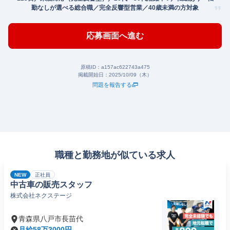
勤なしが選べる総合職／完全反響型営業／40歳未満の方対象
応募画面へ進む
原稿ID：
a157ac622743a475
掲載開始日：
2025/10/09（木）
問題を報告する
職種と勤務地が似ている求人
NEW
正社員
中古車の販売スタッフ
株式会社ネクステージ
青森県八戸市長苗代
月給58万3000円