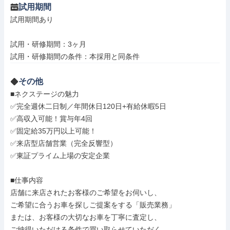
試用期間
試用期間あり

試用・研修期間：3ヶ月

その他
■ネクステージの魅力

✅完全週休二日制／年間休日120日+有給休暇5日

✅高収入可能！賞与年4回

✅固定給35万円以上可能！

✅来店型店舗営業（完全反響型）

✅東証プライム上場の安定企業

■仕事内容

店舗に来店されたお客様のご希望をお伺いし、

ご希望に合うお車を探しご提案をする「販売業務」

または、お客様の大切なお車を丁寧に査定し、

ご納得いただける条件で買い取らせていただく
