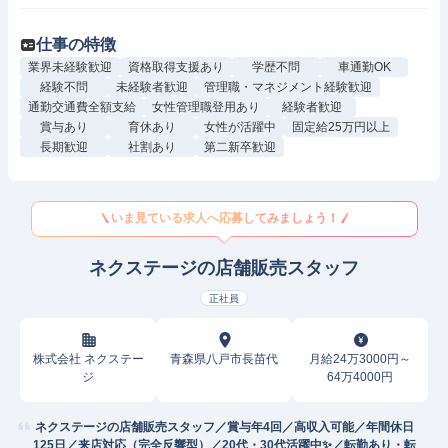
仕事の特徴
業界未経験歓迎
資格取得支援あり
学歴不問
車通勤OK
経験不問
未経験者歓迎
管理職・マネジメント経験歓迎
通勤交通費全額支給
女性管理職登用あり
経験者歓迎
賞与あり
育休あり
女性が活躍中
固定給25万円以上
長期歓迎
社割あり
第二新卒歓迎
いま見ている求人へ応募してみましょう！
ネクステージの店舗販売スタッフ
正社員
株式会社 ネクステー
青森県八戸市長苗代
月給24万3000円～
ジ
64万4000円
ネクステージの店舗販売スタッフ／賞与年4回／高収入可能／年間休日
125日／来店対応（完全反響型）／20代・30代活躍中✨／転勤あり・転