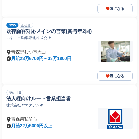
気になる
NEW
正社員
既存顧客対応メインの営業(賞与年2回)
いすゞ自動車東北株式会社
青森県むつ市大曲
月給23万6700円～33万1800円
気になる
契約社員
法人様向けルート営業担当者
株式会社ヤマダデンキ
青森県弘前市
月給22万5000円以上