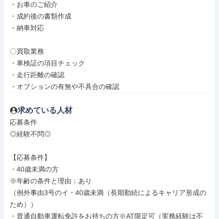
・お車のご紹介

・成約後の書類作成

・納車対応

〇買取業務

・車検証の項目チェック

・走行距離の確認

・オプションの有無や不具合の確認
求めている人材
応募条件

◎経験不問◎

【応募条件】

・40歳未満の方

※年齢の条件と理由：あり

（例外事由3号のイ・40歳未満（長期勤続によるキャリア形成の
ため））

・普通自動車運転免許をお持ちの方※AT限定可（実務経験は不