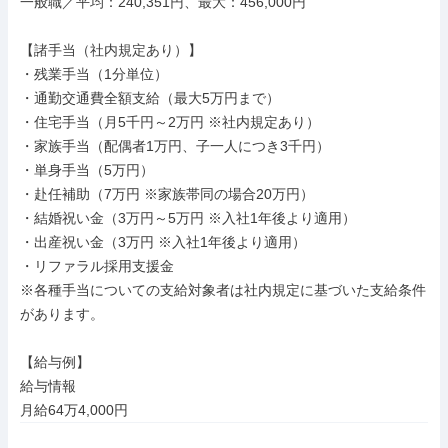
一般職／平均：240,351円、最大：456,000円

【諸手当（社内規定あり）】

・残業手当（1分単位）

・通勤交通費全額支給（最大5万円まで）

・住宅手当（月5千円～2万円 ※社内規定あり）

・家族手当（配偶者1万円、子一人につき3千円）

・単身手当（5万円）

・赴任補助（7万円 ※家族帯同の場合20万円）

・結婚祝い金（3万円～5万円 ※入社1年後より適用）

・出産祝い金（3万円 ※入社1年後より適用）

・リファラル採用支援金

※各種手当についての支給対象者は社内規定に基づいた支給条件
があります。

【給与例】

給与情報

月給64万4,000円