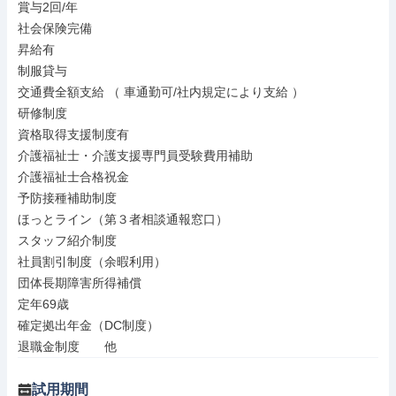
賞与2回/年

社会保険完備

昇給有

制服貸与

交通費全額支給 （ 車通勤可/社内規定により支給 ） 

研修制度

資格取得支援制度有

介護福祉士・介護支援専門員受験費用補助

介護福祉士合格祝金

予防接種補助制度

ほっとライン（第３者相談通報窓口）

スタッフ紹介制度

社員割引制度（余暇利用） 

団体長期障害所得補償

定年69歳

確定拠出年金（DC制度）

退職金制度　　他
試用期間