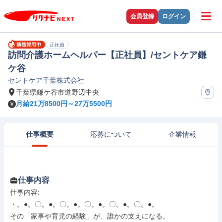
会員登録
ログイン
正社員
訪問介護ホームヘルパー【正社員】/セントケア鎌
ケ谷
セントケア千葉株式会社
千葉県鎌ケ谷市道野辺中央
月給21万8500円～27万5500円
仕事概要
応募について
企業情報
仕事内容
仕事内容: 

・。●。〇。●。〇。●。〇。●。〇。●。〇。●。

その「家事や育児の経験」が、誰かの支えになる。
