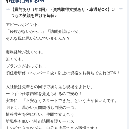
仕事に関するPR
【賞与あり（年2回）・資格取得支援あり・車通勤OK】い
つもの笑顔を届ける毎日♪
アピールポイント: 

「経験がないから…」「訪問介護は不安」

そんな風に思い込んでいませんか？

実務経験が浅くても、

無くても、

ブランクがあっても…

初任者研修（ヘルパー２級）以上の資格をお持ちであればOK！

入社後は先輩との同行で繰り返し現場をまわり、

一つずつ仕事内容を覚えられるので安心！

実際に、「不安なくスタートできた」という声が多いんです。

明るく、温かい人間関係も自慢の一つ。

情報共有を密に行い、仲間で支え合う

離職率も低い当社の訪問介護サービス

人の役に立ちながら、自分も成長できる職場です！
