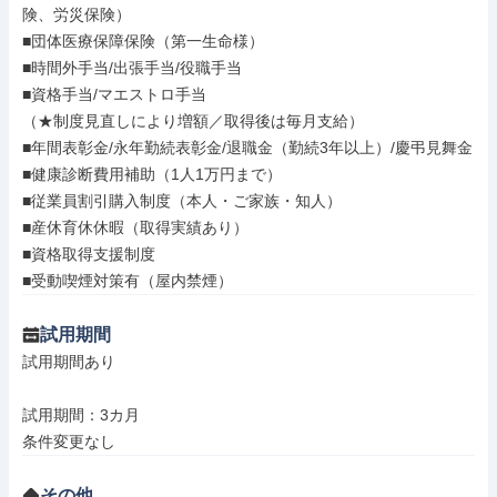
険、労災保険）

■団体医療保障保険（第一生命様）

■時間外手当/出張手当/役職手当

■資格手当/マエストロ手当

（★制度見直しにより増額／取得後は毎月支給）

■年間表彰金/永年勤続表彰金/退職金（勤続3年以上）/慶弔見舞金

■健康診断費用補助（1人1万円まで）

■従業員割引購入制度（本人・ご家族・知人）

■産休育休休暇（取得実績あり）

■資格取得支援制度

■受動喫煙対策有（屋内禁煙）
試用期間
試用期間あり

試用期間：3カ月

条件変更なし
その他