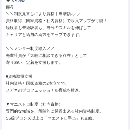
備考

＼＼制度見直しにより資格手当増額♪／／

資格取得（国家資格・社内資格）で収入アップが可能！

経験者も未経験者も、自分のスキルを伸ばして

キャリアと給与の両方をアップできます。

＼＼メンター制度導入／／

先輩社員が「気軽に相談できる存在」として

寄り添い、定着を支援します。

■資格取得支援

社内資格と国家資格の2本立てで、

メガネのプロフェッショナル育成を推進。

▼マエストロ制度（社内資格）

専門的な知識を、段階的に習得出来る社内資格制度。

SS級ブロンズ以上は「マエストロ手当」も支給。
