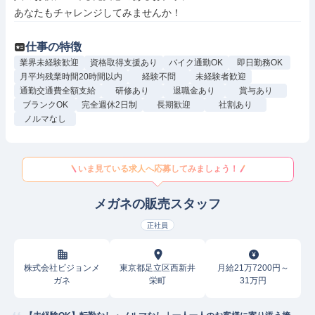
あなたもチャレンジしてみませんか！
仕事の特徴
業界未経験歓迎
資格取得支援あり
バイク通勤OK
即日勤務OK
月平均残業時間20時間以内
経験不問
未経験者歓迎
通勤交通費全額支給
研修あり
退職金あり
賞与あり
ブランクOK
完全週休2日制
長期歓迎
社割あり
ノルマなし
いま見ている求人へ応募してみましょう！
メガネの販売スタッフ
正社員
株式会社ビジョンメ
東京都足立区西新井
月給21万7200円～
ガネ
栄町
31万円