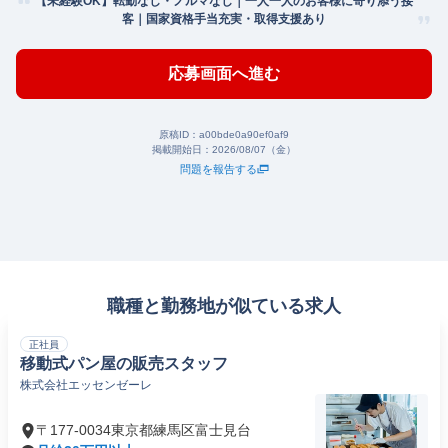
【未経験OK】転勤なし・ノルマなし｜一人一人のお客様に寄り添う接
客｜国家資格手当充実・取得支援あり
応募画面へ進む
原稿ID：
a00bde0a90ef0af9
掲載開始日：
2026/08/07（金）
問題を報告する
職種と勤務地が似ている求人
正社員
移動式パン屋の販売スタッフ
株式会社エッセンゼーレ
〒177-0034東京都練馬区富士見台