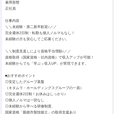
雇用形態

正社員

仕事内容

＼＼未経験・第二新卒歓迎♪／／

完全週休2日制・転勤も個人ノルマもなし！

未経験の方も安心してご応募ください。

＼＼制度見直しにより資格手当増額♪／／

資格取得（国家資格・社内資格）で収入アップが可能！

未経験からでも「学ぶ→収入UP」が実現できます。

■おすすめポイント

◎安定したグループ基盤

（キタムラ・ホールディングスグループの一員）

◎完全週休2日制！お休みはしっかり♪

◎個人ノルマは一切なし

◎未経験から学べる研修制度、

国家資格「眼鏡作製技能士」の取得支援あり
