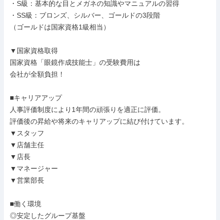
・S級：基本的な目とメガネの知識やマニュアルの習得

・SS級：ブロンズ、シルバー、ゴールドの3段階

（ゴールドは国家資格1級相当）

▼国家資格取得

国家資格「眼鏡作成技能士」の受験費用は

会社が全額負担！

■キャリアアップ

人事評価制度により1年間の頑張りを適正に評価。

評価後の昇給や将来のキャリアップに結び付けています。

▼スタッフ

▼店舗主任

▼店長

▼マネージャー

▼営業部長

■働く環境

◎安定したグループ基盤
