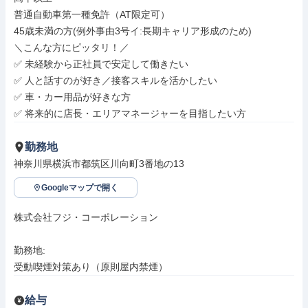
普通自動車第一種免許（AT限定可）

45歳未満の方(例外事由3号イ:長期キャリア形成のため)

＼こんな方にピッタリ！／

✅ 未経験から正社員で安定して働きたい

✅ 人と話すのが好き／接客スキルを活かしたい

✅ 車・カー用品が好きな方

✅ 将来的に店長・エリアマネージャーを目指したい方
勤務地
神奈川県横浜市都筑区川向町3番地の13
Googleマップで開く
株式会社フジ・コーポレーション

勤務地: 

受動喫煙対策あり（原則屋内禁煙）
給与