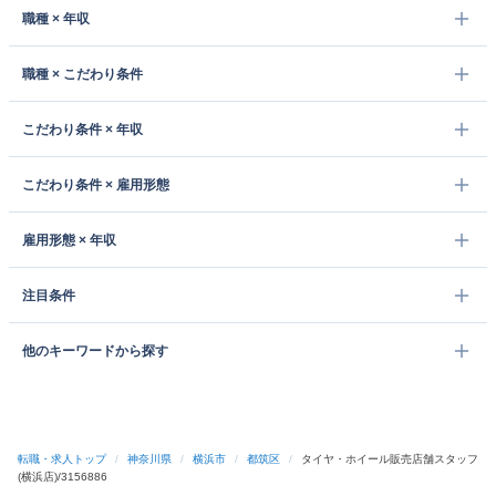
職種 × 年収
職種 × こだわり条件
こだわり条件 × 年収
こだわり条件 × 雇用形態
雇用形態 × 年収
注目条件
他のキーワードから探す
転職・求人トップ
/
神奈川県
/
横浜市
/
都筑区
/
タイヤ・ホイール販売店舗スタッフ
(横浜店)/3156886