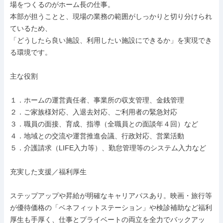
場をつくるのがホーム長の仕事。

本部が担うことと、現場の業務の範囲がしっかりと切り分けられ
ているため、

「どうしたら良い施設、利用したい施設にできるか」を実現でき
る環境です。

主な役割

１．ホームの運営責任者、事業所の収支管理、金銭管理

２．ご家族様対応、入退去対応、ご利用者の緊急対応

３．職員の面接、育成、指導（全職員との面談年４回）など

４．地域との交流や運営推進会議、行政対応、営業活動

５．介護請求（LIFE入力等）、勤怠管理等のシステム入力など

充実した支援／福利厚生

ステップアップや昇給が明確なキャリアパスあり。映画・旅行等
が優待価格の「ベネフィットステーション」や検診補助など福利
厚生も手厚く、仕事とプライベートの両立を全力でバックアッ