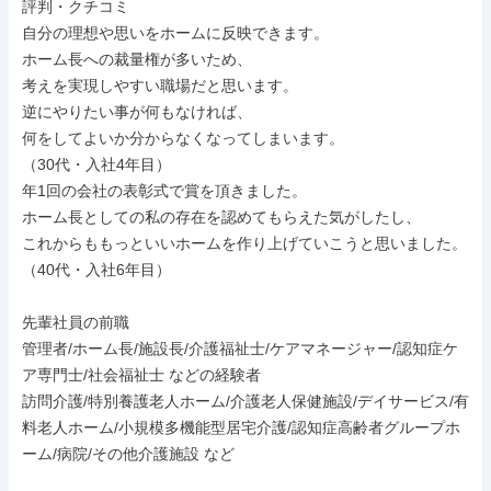
評判・クチコミ

自分の理想や思いをホームに反映できます。

ホーム長への裁量権が多いため、

考えを実現しやすい職場だと思います。

逆にやりたい事が何もなければ、

何をしてよいか分からなくなってしまいます。

（30代・入社4年目）

年1回の会社の表彰式で賞を頂きました。

ホーム長としての私の存在を認めてもらえた気がしたし、

これからももっといいホームを作り上げていこうと思いました。

（40代・入社6年目）

先輩社員の前職

管理者/ホーム長/施設長/介護福祉士/ケアマネージャー/認知症ケ
ア専門士/社会福祉士 などの経験者

訪問介護/特別養護老人ホーム/介護老人保健施設/デイサービス/有
料老人ホーム/小規模多機能型居宅介護/認知症高齢者グループホ
ーム/病院/その他介護施設 など
