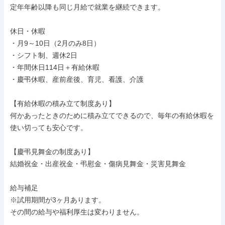
定年年齢以降も同じ月給で就業を継続できます。

休日・休暇

・月9～10日（2月のみ8日）

・シフト制、週休2日

・年間休日114日＋有給休暇

・慶弔休暇、産前産後、育児、看護、介護

【有給休暇の積み立て制度あり】

何かあったときのために積み立てできるので、毎年の有給休暇を
使い切っても安心です。

【慶弔見舞金の制度あり】

結婚祝金・出産祝金・弔慰金・傷病見舞金・災害見舞金

給与補足

※試用期間が3ヶ月あります。

その間の給与や福利厚生は変わりません。
