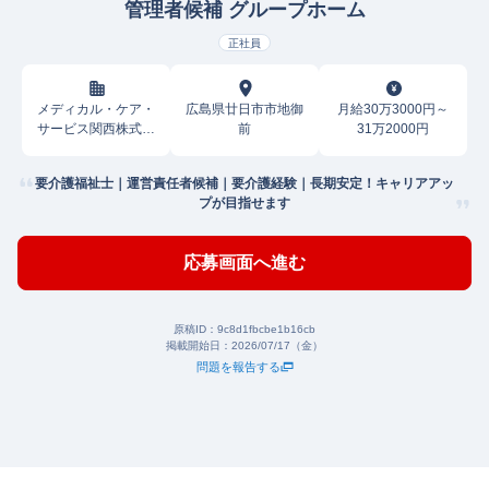
管理者候補 グループホーム
正社員
メディカル・ケア・
広島県廿日市市地御
月給30万3000円～
サービス関西株式会
前
31万2000円
社
要介護福祉士｜運営責任者候補｜要介護経験｜長期安定！キャリアアッ
プが目指せます
応募画面へ進む
原稿ID：
9c8d1fbcbe1b16cb
掲載開始日：
2026/07/17（金）
問題を報告する