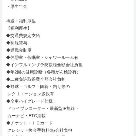
・厚生年金

待遇・福利厚生

【福利厚生】

◆交通費規定支給

◆制服貸与

◆退職金制度

◆休憩室・仮眠室・シャワールーム有

◆インフルエンザ予防接種全額会社負担

◆年2回の健康診断（各種がん検診有）

◆二種免許取得費全額会社負担

◆野球・ゴルフ・囲碁・釣り等の

 レクリエーション多数有

◆全車ハイグレード仕様！

 ドライブレコーダー・最新型IP無線・

 カーナビ・ETC搭載

◆チケット・ＩＣカード・

 クレジット換金手数料無/会社負担
