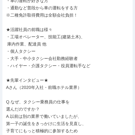
・車の運転が好きな方

・通勤など普段から車の運転をする方

※二種免許取得費用は全額会社負担！

★活躍社員の前職は様々

・工場オペレーター、技能工(建築土木)、

 庫内作業、配達員 他

・個人タクシー

・大手・中小タクシー会社勤務経験者

・ハイヤー・介護タクシー・役員運転手など

★先輩インタビュー★

Aさん（2020年入社・前職ホテル業界）

Q.なぜ、タクシー乗務員の仕事を

選んだのですか？

A.以前は別の業界で働いていましたが、

第一子の誕生をきっかけに生活を見直し、

子育てにもっと積極的に参加するため
