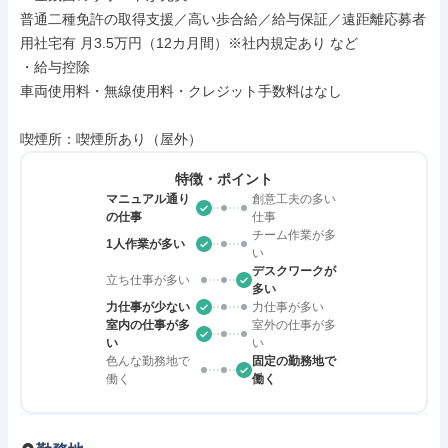
普通二種免許の取得支援／高い歩合給／給与保証／遠距離応募者
用社宅有 月3.5万円（12カ月間）※社内規定あり など

・給与控除

車両使用料・無線使用料・クレジット手数料はなし

喫煙所：喫煙所あり（屋外）
特徴・ポイント
マニュアル通り
創意工夫の多い
の仕事
仕事
チーム作業が多
1人作業が多い
い
デスクワークが
立ち仕事が多い
多い
力仕事が少ない
力仕事が多い
室内の仕事が多
室外の仕事が多
い
い
色んな勤務地で
固定の勤務地で
働く
働く