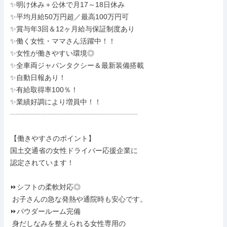
✨明け休み＋公休で月17～18日休み

✨平均月給50万円超／最高100万円可

✨賞与年3回＆12ヶ月給与保証制度あり

✨働く女性・ママさん活躍中！！

✨女性が働きやすい環境◎

✨全車両ジャパンタクシー＆最新装備搭載

✨自動日報あり！

✨有給取得率100％！

✨業績好調により増員中！！

┈┈┈┈┈┈┈┈┈┈┈┈┈┈┈┈┈┈

【働きやすさのポイント】

国土交通省の女性ドライバー応援企業に

認定されています！

⏩シフトの柔軟対応◎

 お子さんの急な発熱や通院時も安心です。

⏩パウダールーム完備

 身だしなみを整えられる女性専用の
