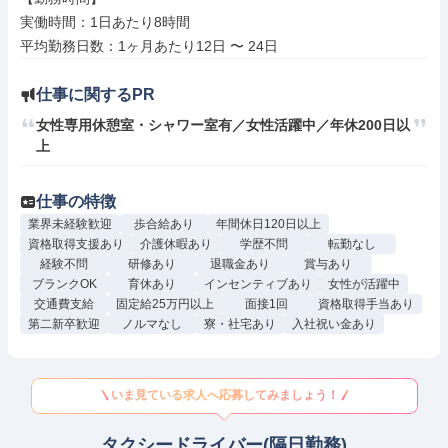
実働時間：1日あたり8時間

仕事に関するPR
女性専用休憩室・シャワー室有／女性活躍中／年休200日以
上
仕事の特徴
業界未経験歓迎
歩合給あり
年間休日120日以上
資格取得支援あり
介護休暇あり
学歴不問
転勤なし
経験不問
研修あり
退職金あり
賞与あり
ブランクOK
育休あり
インセンティブあり
女性が活躍中
交通費支給
固定給25万円以上
面接1回
資格取得手当あり
第二新卒歓迎
ノルマなし
寮・社宅あり
入社祝い金あり
いま見ている求人へ応募してみましょう！
タクシードライバー(隔日勤務)