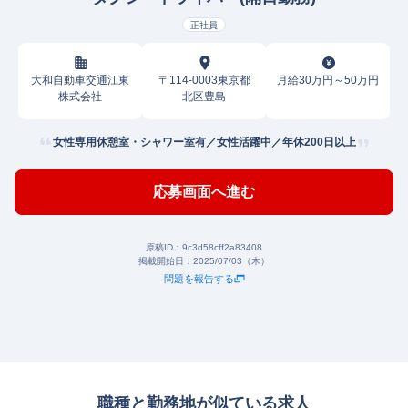
正社員
大和自動車交通江東
〒114-0003東京都
月給30万円～50万円
株式会社
北区豊島
女性専用休憩室・シャワー室有／女性活躍中／年休200日以上
応募画面へ進む
原稿ID：
9c3d58cff2a83408
掲載開始日：
2025/07/03（木）
問題を報告する
職種と勤務地が似ている求人