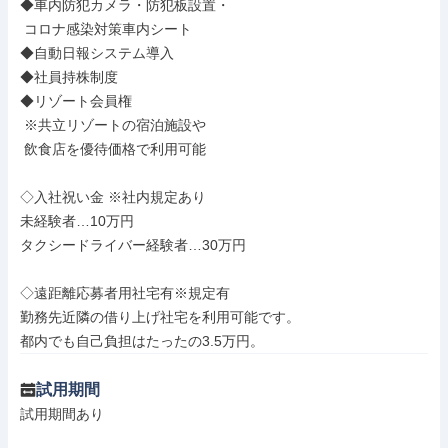
◆車内防犯カメラ・防犯板設置・

 コロナ感染対策車内シート

◆自動日報システム導入

◆社員持株制度

◆リゾート会員権

 ※共立リゾートの宿泊施設や

 飲食店を優待価格で利用可能

◇入社祝い金 ※社内規定あり

未経験者…10万円

タクシードライバー経験者…30万円

◇遠距離応募者用社宅有※規定有

勤務先近隣の借り上げ社宅を利用可能です。

都内でも自己負担はたったの3.5万円。
試用期間
試用期間あり
