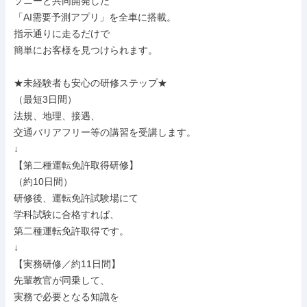
ソニーと共同開発した

「AI需要予測アプリ」を全車に搭載。

指示通りに走るだけで

簡単にお客様を見つけられます。

★未経験者も安心の研修ステップ★

（最短3日間）

法規、地理、接遇、

交通バリアフリー等の講習を受講します。

↓

【第二種運転免許取得研修】

（約10日間）

研修後、運転免許試験場にて

学科試験に合格すれば、

第二種運転免許取得です。

↓

【実務研修／約11日間】

先輩教官が同乗して、

実務で必要となる知識を
