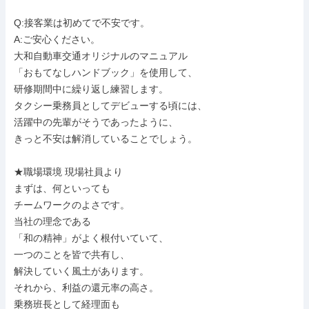
Q:接客業は初めてで不安です。

A:ご安心ください。

大和自動車交通オリジナルのマニュアル

「おもてなしハンドブック」を使用して、

研修期間中に繰り返し練習します。

タクシー乗務員としてデビューする頃には、

活躍中の先輩がそうであったように、

きっと不安は解消していることでしょう。

★職場環境 現場社員より

まずは、何といっても

チームワークのよさです。

当社の理念である

「和の精神」がよく根付いていて、

一つのことを皆で共有し、

解決していく風土があります。

それから、利益の還元率の高さ。

乗務班長として経理面も
