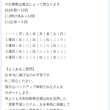
※出番数は拠点によって異なります。

[出]出勤＝12回

[△]明け休み＝12回

[☆]公休＝５回

－－－｜月｜火｜水｜木｜金｜土｜日｜

１週目｜出｜△｜出｜△｜出｜△｜☆｜

２週目｜出｜△｜出｜△｜☆｜出｜△｜

３週目｜出｜△｜出｜△｜☆｜出｜△｜

４週目｜出｜△｜☆｜出｜△｜出｜△｜

【よくあるご質問】

Q:本当に稼げるのか不安です。

A:ご安心ください。

強力なバックアップ体制でみなさんを

サポートします。

何よりも大和自動車交通はAIを活用した

「需要予測システム」を全車両に搭載して
