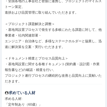
・全国各地の工事会社と密接に連携し、プロジェクトのマイルス
トーン策定、

進捗および品質管理に取り組んでいただきます。

＜プロジェクト課題解決と調整＞

・基地局設置プロセスで発生する多岐にわたる課題に対して、他
事業者・社内関連部署・

エンジニア・自治体など、多様なステークホルダーと協業し、迅
速に解決策を立案・実行いただきます。

＜ドキュメント精査とプロセス品質向上＞

・基地局設置に関する各種ドキュメント(契約書・設計図・作業
報告書など)の確認・精査を行い、

プロジェクト遂行プロセスの継続的な改善と品質向上に貢献いた
だきます。
求めている人材
求める人材: 

「定年制あり（60歳）」
