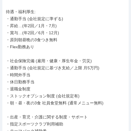
待遇・福利厚生: 

・通勤手当 (会社規定に準ずる)

・昇給…(年2回／1月・7月)

・賞与…(年2回／6月・12月)

・原則朝昼晩の3食つき無料

・Flex勤務あり

・社会保険完備 (雇用・健康・厚生年金・労災)

・通勤手当 (会社規定に基づき支給／上限 月5万円)

・時間外手当

・休日勤務手当

・退職金制度

・ストックオプション制度 (会社規定有)

・朝・昼・夜の3食 社員食堂無料 (通常メニュー無料)

・出産・育児・介護に関する制度・サポート

・指定スポーツクラブ利用補助
