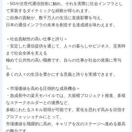
・5Gや次世代通信技術に触れ、それを実際に社会インフラとし
て実装するダイナミックな経験が得られます。

ご自身の貢献が、数千万人の生活に直接影響を与え、

日本の通信インフラの未来を創造する達成感を味わえます。

＜社会貢献性の高い仕事と誇り＞

・安定した通信提供を通じて、人々の暮らしやビジネス、災害時
まで社会全体を支える

極めて公共性の高い職務です。自らの仕事が社会の発展に寄与
し、

多くの人々の生活を豊かにする意義と誇りを実感できます。

＜市場価値を高める圧倒的な成長機会＞

・急成長中の楽天モバイルでは、大規模プロジェクト推進、多様
なステークホルダーとの連携など、

多岐にわたるスキル習得が可能です。変化を恐れず高みを目指す
プロフェッショナルにとって、

市場価値を飛躍的に高め、キャリアを次のステージへ進める最高
の舞台です。
