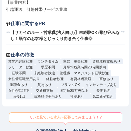
【事業内容】

引越運送、引越付帯サービス業務
仕事に関するPR
【サカイのルート営業職(法人向け)】未経験OK♪飛び込みな
し！既存のお客様とじっくり向き合う仕事◎
仕事の特徴
業界未経験歓迎
ランチタイム
主婦・主夫歓迎
資格取得支援あり
フリーター歓迎
学歴不問
月平均残業時間20時間以内
経験不問
未経験者歓迎
管理職・マネジメント経験歓迎
女性管理職登用あり
経験者歓迎
有資格者歓迎
研修あり
退職金あり
賞与あり
ブランクOK
インセンティブあり
女性が活躍中
交通費支給
固定給25万円以上
長期歓迎
面接1回
資格取得手当あり
社割あり
第二新卒歓迎
いま見ている求人へ応募してみましょう！