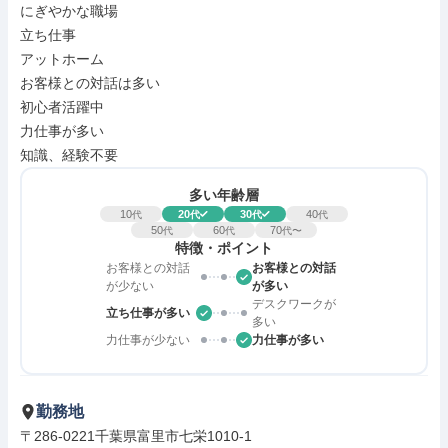
にぎやかな職場

立ち仕事

アットホーム

お客様との対話は多い

初心者活躍中

力仕事が多い

知識、経験不要
多い年齢層
10
20
30
40
代
代
代
代
50
60
70
代
代
代〜
特徴・ポイント
お客様との対話
お客様との対話
が少ない
が多い
デスクワークが
立ち仕事が多い
多い
力仕事が少ない
力仕事が多い
勤務地
〒286-0221千葉県富里市七栄1010-1