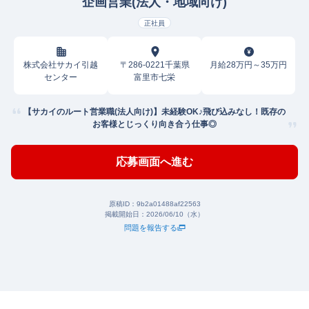
企画営業(法人・地域向け)
正社員
株式会社サカイ引越
〒286-0221千葉県
月給28万円～35万円
センター
富里市七栄
【サカイのルート営業職(法人向け)】未経験OK♪飛び込みなし！既存の
お客様とじっくり向き合う仕事◎
応募画面へ進む
原稿ID：
9b2a01488af22563
掲載開始日：
2026/06/10（水）
問題を報告する