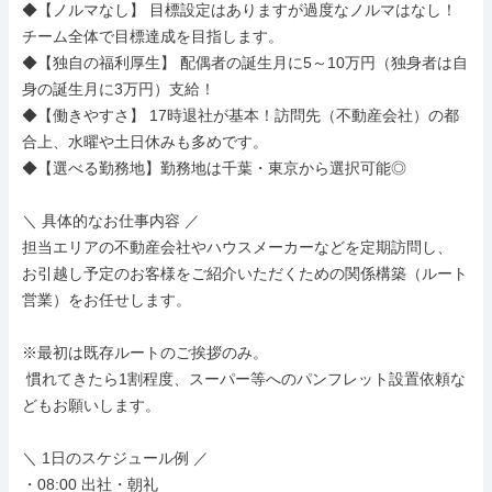
◆【ノルマなし】 目標設定はありますが過度なノルマはなし！
チーム全体で目標達成を目指します。

◆【独自の福利厚生】 配偶者の誕生月に5～10万円（独身者は自
身の誕生月に3万円）支給！

◆【働きやすさ】 17時退社が基本！訪問先（不動産会社）の都
合上、水曜や土日休みも多めです。

◆【選べる勤務地】勤務地は千葉・東京から選択可能◎

＼ 具体的なお仕事内容 ／

担当エリアの不動産会社やハウスメーカーなどを定期訪問し、

お引越し予定のお客様をご紹介いただくための関係構築（ルート
営業）をお任せします。

※最初は既存ルートのご挨拶のみ。

 慣れてきたら1割程度、スーパー等へのパンフレット設置依頼な
どもお願いします。

＼ 1日のスケジュール例 ／

・08:00 出社・朝礼
