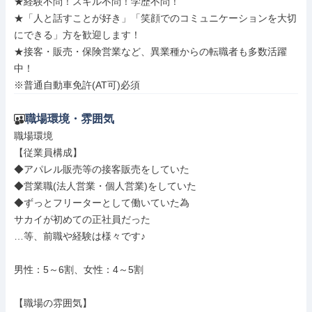
★経験不問！スキル不問！学歴不問！

★「人と話すことが好き」「笑顔でのコミュニケーションを大切
にできる」方を歓迎します！

★接客・販売・保険営業など、異業種からの転職者も多数活躍
中！

※普通自動車免許(AT可)必須
職場環境・雰囲気
職場環境

【従業員構成】

◆アパレル販売等の接客販売をしていた

◆営業職(法人営業・個人営業)をしていた

◆ずっとフリーターとして働いていた為

サカイが初めての正社員だった

…等、前職や経験は様々です♪

男性：5～6割、女性：4～5割

【職場の雰囲気】
