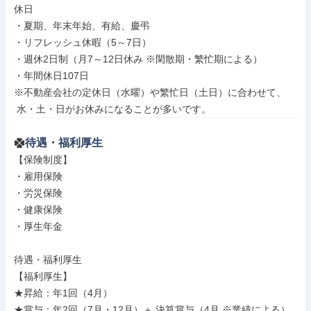
休日

・夏期、年末年始、有給、慶弔

・リフレッシュ休暇（5～7日）

・週休2日制（月7～12日休み ※閑散期・繁忙期による）

・年間休日107日

※不動産会社の定休日（水曜）や繁忙日（土日）に合わせて、

 水・土・日がお休みになることが多いです。
待遇・福利厚生
【保険制度】

・雇用保険

・労災保険

・健康保険

・厚生年金

待遇・福利厚生

【福利厚生】

★昇給：年1回（4月）

★賞与：年2回（7月・12月）＋ 決算賞与（4月 ※業績による）
