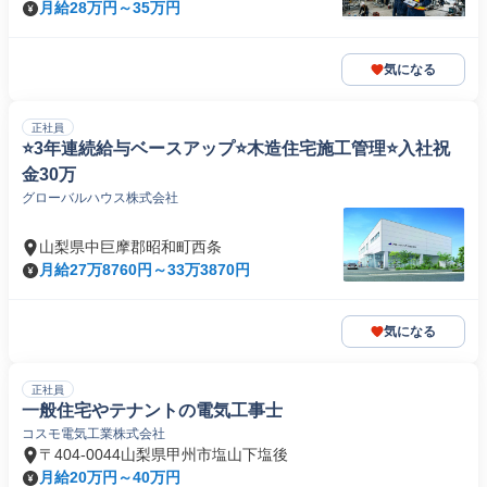
月給28万円～35万円
気になる
正社員
⭐3年連続給与ベースアップ⭐木造住宅施工管理⭐入社祝
金30万
グローバルハウス株式会社
山梨県中巨摩郡昭和町西条
月給27万8760円～33万3870円
気になる
正社員
一般住宅やテナントの電気工事士
コスモ電気工業株式会社
〒404-0044山梨県甲州市塩山下塩後
月給20万円～40万円