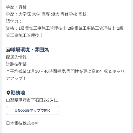
学歴・資格

学歴：大学院 大学 高専 短大 専修学校 高校

語学力：

資格：1級電気工事施工管理技士 2級電気工事施工管理技士 1級
管工事施工管理技士
職場環境・雰囲気
配属先情報

計装技術部

＊平均残業は月30～40時間程度/専門性を更に高め年収＆キャリ
アアップ！
勤務地
山梨県甲府市下石田2-25-11
Googleマップで開く
日本電技株式会社
