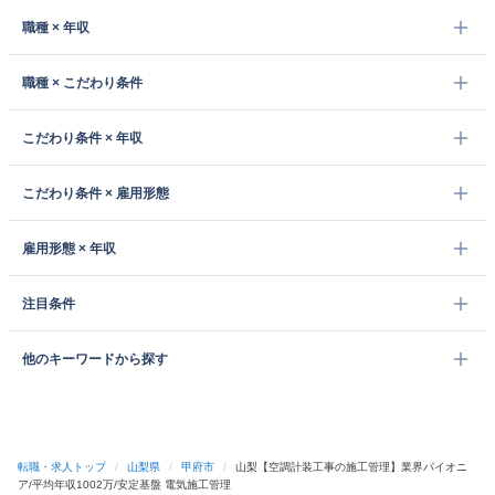
職種 × 年収
職種 × こだわり条件
こだわり条件 × 年収
こだわり条件 × 雇用形態
雇用形態 × 年収
注目条件
他のキーワードから探す
転職・求人トップ
/
山梨県
/
甲府市
/
山梨【空調計装工事の施工管理】業界パイオニ
ア/平均年収1002万/安定基盤 電気施工管理