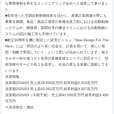
な事業体制を有するエンジニアリング会社へと成長して参りまし
た。

■長年培った空調自動制御技術を活かし、産業計装関連分野にも
事業を展開。食品・薬品工場等の各種生産工程における自動制御
システムや、郵便局・新聞社等の搬送ラインにおける自動制御シ
ステムの設計/施工等も手掛けています。

■創立50周年を機に制定した経営ビジョン『New Design For The 
Next』には「明日のより良い社会を、計装を用いて、新しい発
想・戦略で実現していく」という思いが込められています。省エ
ネルギー化や省コスト化等の多種多様なニーズに対応すべく、技
術深耕やサービス向上を追求し、社会の更なる発展に貢献してま
いります。

決算情報：

決算期2024/03 売上高38,894百万円 経常利益6,324百万円

決算期2025/03 売上高43,061百万円 経常利益9,307百万円

決算期2026/03（今期予測） 売上高43,500百万円 経常利益9,400
百万円

※決済単位：連結