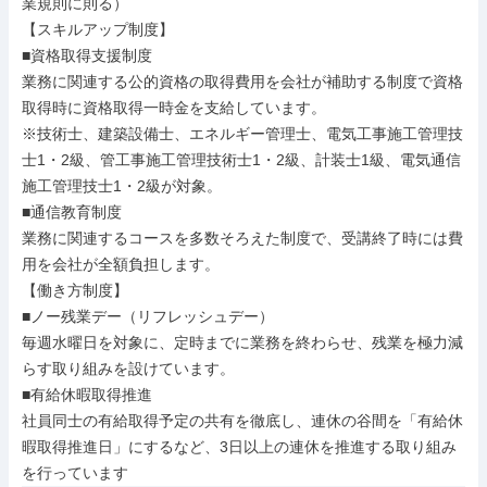
業規則に則る）

【スキルアップ制度】

■資格取得支援制度

業務に関連する公的資格の取得費用を会社が補助する制度で資格
取得時に資格取得一時金を支給しています。

※技術士、建築設備士、エネルギー管理士、電気工事施工管理技
士1・2級、管工事施工管理技術士1・2級、計装士1級、電気通信
施工管理技士1・2級が対象。

■通信教育制度

業務に関連するコースを多数そろえた制度で、受講終了時には費
用を会社が全額負担します。

【働き方制度】

■ノー残業デー（リフレッシュデー）

毎週水曜日を対象に、定時までに業務を終わらせ、残業を極力減
らす取り組みを設けています。

■有給休暇取得推進

社員同士の有給取得予定の共有を徹底し、連休の谷間を「有給休
暇取得推進日」にするなど、3日以上の連休を推進する取り組み
を行っています