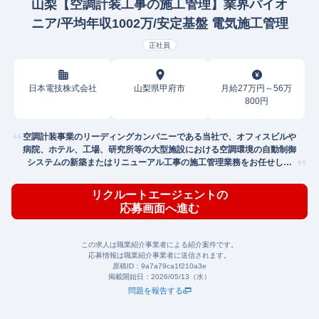
山梨【空調計装工事の施工管理】業界パイオ
ニア/平均年収1002万/安定基盤 電気施工管理
正社員
日本電技株式会社
山梨県甲府市
月給27万円～56万
800円
空調計装事業のリーディングカンパニーである当社で、オフィスビルや
病院、ホテル、工場、研究所等の大型施設における空調環境の自動制御
システムの新築またはリニューアル工事の施工管理業務をお任せしま
す。
リクルートエージェントの
応募画面へ進む
この求人は職業紹介事業者による紹介案件です。
応募情報は職業紹介事業者に送信されます。
原稿ID：
9a7a79ca1f210a3e
掲載開始日：
2026/05/13（水）
問題を報告する