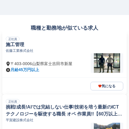
職種と勤務地が似ている求人
正社員
施工管理
佐藤工業株式会社
〒403-0006山梨県富士吉田市新屋
月給45万円以上
気になる
正社員
挑戦!成長!AIでは完結しない仕事!技術を培う最新のICT
テクノロジーを駆使する職長 オペ 作業員!!【60万以上
平賀建設株式会社
可】