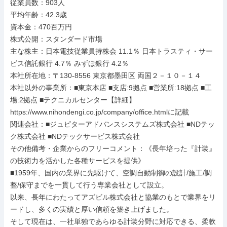
従業員数：903人

平均年齢：42.3歳

資本金：470百万円

株式公開：スタンダード市場

主な株主：日本電技従業員持株会 11.1％ 日本トラスティ・サー
ビス信託銀行 4.7％ みずほ銀行 4.2％

本社所在地：〒130-8556 東京都墨田区 両国２－１０－１４

本社以外の事業所：■東京本店 ■支店:9拠点 ■営業所:18拠点 ■工
場:2拠点 ■テクニカルセンター【詳細】
https://www.nihondengi.co.jp/company/office.htmlに記載

関連会社：■ジュピターアドバンスシステムズ株式会社 ■NDテッ
ク株式会社 ■NDテックサービス株式会社

その他備考・企業からのフリーコメント：《長年培った『計装』
の技術力を活かした各種サービスを提供》

■1959年、国内の業界に先駆けて、空調自動制御の設計/施工/調
整/保守までを一貫して行う専業会社として設立。

以来、長年にわたってアズビル株式会社と協業のもとで業界をリ
ードし、多くの実績と厚い信頼を築き上げました。

そして現在は、一社単独であらゆる計装分野に対応できる、柔軟