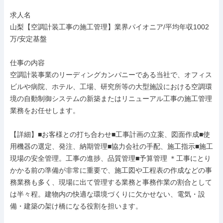
求人名

山梨【空調計装工事の施工管理】業界パイオニア/平均年収1002
万/安定基盤

仕事の内容

空調計装事業のリーディングカンパニーである当社で、オフィス
ビルや病院、ホテル、工場、研究所等の大型施設における空調環
境の自動制御システムの新築またはリニューアル工事の施工管理
業務をお任せします。

【詳細】■お客様との打ち合わせ■工事計画の立案、図面作成■使
用機器の選定、発注、納期管理■協力会社の手配、施工指示■施工
現場の安全管理。工事の進捗、品質管理■予算管理 ＊工事にとり
かかる前の準備が非常に重要で、施工図や工程表の作成などの事
務業務も多く、現場に出て管理する業務と事務作業の割合として
は半々程。建物内の快適な環境づくりに欠かせない、電気・設
備・建築の架け橋になる役割を担います。
