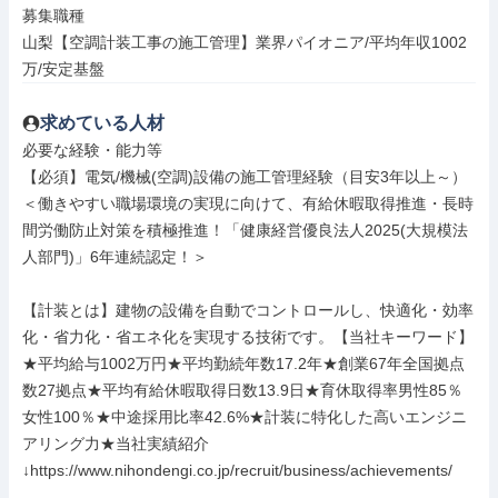
募集職種

山梨【空調計装工事の施工管理】業界パイオニア/平均年収1002
万/安定基盤
求めている人材
必要な経験・能力等

【必須】電気/機械(空調)設備の施工管理経験（目安3年以上～）
＜働きやすい職場環境の実現に向けて、有給休暇取得推進・長時
間労働防止対策を積極推進！「健康経営優良法人2025(大規模法
人部門)」6年連続認定！＞

【計装とは】建物の設備を自動でコントロールし、快適化・効率
化・省力化・省エネ化を実現する技術です。【当社キーワード】
★平均給与1002万円★平均勤続年数17.2年★創業67年全国拠点
数27拠点★平均有給休暇取得日数13.9日★育休取得率男性85％
女性100％★中途採用比率42.6%★計装に特化した高いエンジニ
アリング力★当社実績紹介
↓https://www.nihondengi.co.jp/recruit/business/achievements/
