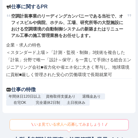
仕事に関するPR
空調計装事業のリーディングカンパニーである当社で、オ
フィスビルや病院、ホテル、工場、研究所等の大型施設に
おける空調環境の自動制御システムの新築またはリニュー
アル工事の施工管理業務をお任せします。
企業・求人の特色

＜スタンダード上場＞「計測・監視・制御」3技術を複合した
「計装」分野で唯一「設計～保守」を一貫して手掛ける総合エン
ジニアリング会社■省力化や省エネ化に大きく寄与し、地球環境
に貢献■厳しく管理された安心の労働環境で長期就業可
仕事の特徴
年間休日120日以上
資格取得支援あり
退職金あり
在宅OK
完全週休2日制
土日祝休み
いま見ている求人へ応募してみましょう！